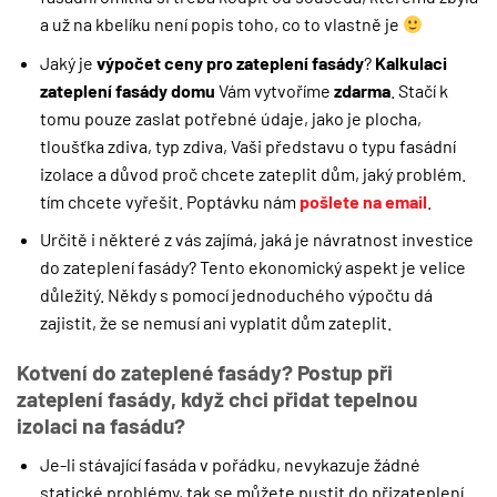
a už na kbelíku není popis toho, co to vlastně je
Jaký je
výpočet ceny pro zateplení fasády
?
Kalkulaci
zateplení fasády domu
Vám vytvoříme
zdarma
. Stačí k
tomu pouze zaslat potřebné údaje, jako je plocha,
tloušťka zdiva, typ zdiva, Vaši představu o typu fasádní
izolace a důvod proč chcete zateplit dům, jaký problém.
tím chcete vyřešit. Poptávku nám
pošlete na email
.
Určitě i některé z vás zajímá, jaká je návratnost investice
do zateplení fasády? Tento ekonomický aspekt je velice
důležitý. Někdy s pomocí jednoduchého výpočtu dá
zajistit, že se nemusí ani vyplatit dům zateplit.
Kotvení do zateplené fasády? Postup při
zateplení fasády, když chci přidat tepelnou
izolaci na fasádu?
Je-li stávající fasáda v pořádku, nevykazuje žádné
statické problémy, tak se můžete pustit do přizateplení.