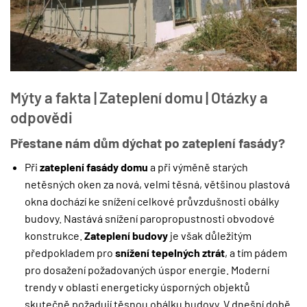
Mýty a fakta | Zateplení domu | Otázky a
odpovědi
Přestane nám dům dýchat po zateplení fasády?
Při
zateplení fasády domu
a při výměně starých
netěsných oken za nová, velmi těsná, většinou plastová
okna dochází ke snížení celkové průvzdušnosti obálky
budovy. Nastává snížení paropropustnosti obvodové
konstrukce.
Zateplení budovy
je však důležitým
předpokladem pro
snížení tepelných ztrát
, a tím pádem
pro dosažení požadovaných úspor energie. Moderní
trendy v oblasti energeticky úsporných objektů
skutečně požadují těsnou obálku budovy. V dnešní době