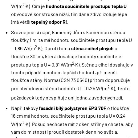
2
W/(m
·K). Čím je
hodnota součinitele prostupu tepla U
obvodové konstrukce nižší, tím dané zdivo izoluje lépe
(má větší
tepelný odpor R
).
Srovnejme si např. kamenný dům s kamennou stěnou
tloušťky 1 m, ta má hodnotu součinitele prostupu tepla U
2
= 1,86 W/(m
·K). Oproti tomu
stěna z cihel plných
o
tloušťce 80 cm, která dosahuje hodnoty součinitele
2
prostupu tepla U = 0,81 W/(m
·K). Stěna z cihel dosahuje v
tomto případě mnohem lepších hodnot, při menší
tloušťce stěny. Norma (ČSN 73 0540) přitom doporučuje
2
pro obvodovou stěnu hodnotu U
= 0,25 W/(m
·K). Tento
požadavek tedy nesplňuje ani jedna z uvedených zdí.
Např. takový
fasádní bílý polystyren EPS 70F
o tloušťce
16 cm má hodnotu součinitele prostupu tepla U = 0,24
2
W/(m
·K). Pokud nechcete mít z oken střílny a chcete, aby
vám do místnosti proudil dostatek denního světla,