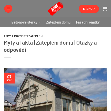
Přeskočit
E-SHOP
na
obsah
Betonové stěrky
Zateplení domu
Fasádní omítky
TYPY A MOŽNOSTI ZATEPLENÍ
Mýty a fakta | Zateplení domu | Otázky a
odpovědi
07
Zář