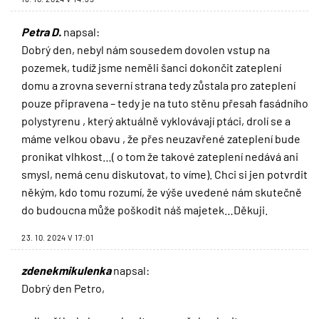
Petra D.
napsal:
Dobrý den, nebyl nám sousedem dovolen vstup na
pozemek, tudíž jsme neměli šanci dokončit zateplení
domu a zrovna severní strana tedy zůstala pro zateplení
pouze připravena – tedy je na tuto stěnu přesah fasádního
polystyrenu , který aktuálně vyklovávají ptáci, drolí se a
máme velkou obavu , že přes neuzavřené zateplení bude
pronikat vlhkost…( o tom že takové zateplení nedává ani
smysl, nemá cenu diskutovat, to víme). Chci si jen potvrdit
někým, kdo tomu rozumí, že výše uvedené nám skutečně
do budoucna může poškodit náš majetek…Děkuji.
23. 10. 2024 V 17:01
zdenekmikulenka
napsal:
Dobrý den Petro,