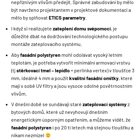
nepříznivým vlivům předejít. Správné zabudování by mělo
být navrženo projektantem v projektové dokumentaci a
mělo by splňovat
ETICS parametry
.
I když si realizujete
zateplení domu svépomocí
, je
důležité dbát na dodržování technologického postupu
montáže zateplovacího systému.
Aby
fasádní polystyren
mohl odolávat vysoký letním
teplotám, je potřeba vytvořit minimální armovací vrstvu
(tj
stěrkovací tmel – lepidlo
+ perlinka vertex) v tloušťce 3
mm, ideálně 4 mm a použit
kvalitní fasádní omítky
, které
mají v sobě UV filtry a jsou vysoce odolné povětrnostním
vlivům.
V dnešní době se sundávají staré
zateplovací systémy
z
bytových domů, které už nevyhovují dnešním
energetickým úsporným opatřením, a můžeme vidět, že
fasádní polystyren
i po 20 ti letech má stejnou tloušťku a
nikam nezmizel