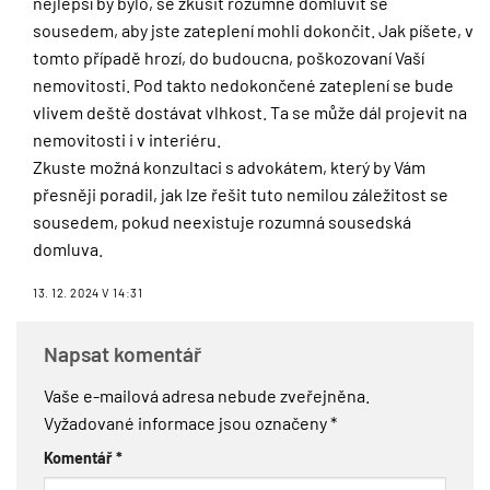
nejlepší by bylo, se zkusit rozumně domluvit se
sousedem, aby jste zateplení mohli dokončit. Jak píšete, v
tomto případě hrozí, do budoucna, poškozovaní Vaší
nemovitosti. Pod takto nedokončené zateplení se bude
vlivem deště dostávat vlhkost. Ta se může dál projevit na
nemovitosti i v interiéru.
Zkuste možná konzultaci s advokátem, který by Vám
přesněji poradil, jak lze řešit tuto nemilou záležitost se
sousedem, pokud neexistuje rozumná sousedská
domluva.
13. 12. 2024 V 14:31
Napsat komentář
Vaše e-mailová adresa nebude zveřejněna.
Vyžadované informace jsou označeny
*
Komentář
*