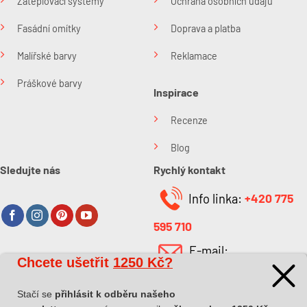
Zateplovací systémy
Ochrana osobních údajů
Fasádní omítky
Doprava a platba
Malířské barvy
Reklamace
Práškové barvy
Inspirace
Recenze
Blog
Sledujte nás
Rychlý kontakt
Info linka:
+420 775
595 710
E-mail:
Chcete ušetřit
1250 Kč?
O společnosti
info@kabefarben.cz
O nás
Stačí se
přihlásit k odběru našeho