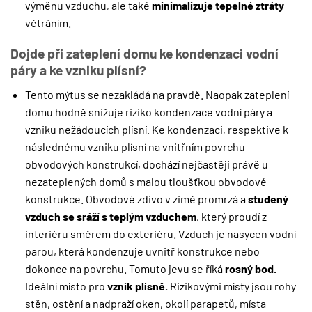
výměnu vzduchu, ale také
minimalizuje tepelné ztráty
větráním.
Dojde při zateplení domu ke kondenzaci vodní
páry a ke vzniku plísní?
Tento mýtus se nezakládá na pravdě. Naopak zateplení
domu hodně snižuje riziko kondenzace vodní páry a
vzniku nežádoucích plísní. Ke kondenzaci, respektive k
následnému vzniku plísní na vnitřním povrchu
obvodových konstrukcí, dochází nejčastěji právě u
nezateplených domů s malou tloušťkou obvodové
konstrukce. Obvodové zdivo v zimě promrzá a
studený
vzduch se sráží s teplým vzduchem
, který proudí z
interiéru směrem do exteriéru. Vzduch je nasycen vodní
parou, která kondenzuje uvnitř konstrukce nebo
dokonce na povrchu. Tomuto jevu se říká
rosný bod.
Ideální místo pro
vznik plísně.
Rizikovými místy jsou rohy
stěn, ostění a nadpraží oken, okolí parapetů, místa