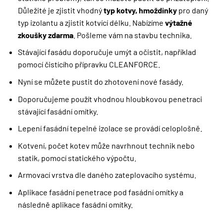
Důležité je zjistit vhodný
typ kotvy, hmoždinky
pro daný
typ izolantu a zjistit kotvící délku. Nabízíme
výtažné
zkoušky zdarma
. Pošleme vám na stavbu technika.
Stávající fasádu doporučuje umýt a očistit, například
pomocí čistícího přípravku CLEANFORCE.
Nyní se můžete pustit do zhotovení nové fasády.
Doporučujeme použít vhodnou hloubkovou penetraci
stávající fasádní omítky.
Lepení fasádní tepelné izolace se provádí celoplošně.
Kotvení, počet kotev může navrhnout technik nebo
statik, pomocí statického výpočtu.
Armovací vrstva dle daného zateplovacího systému.
Aplikace fasádní penetrace pod fasádní omítky a
následně aplikace fasádní omítky.