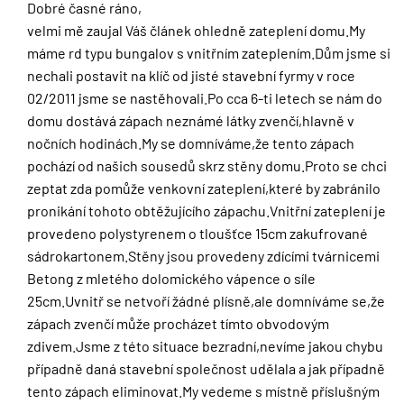
Dobré časné ráno,
velmi mě zaujal Váš článek ohledně zateplení domu.My
máme rd typu bungalov s vnitřním zateplením.Dům jsme si
nechali postavit na klíč od jisté stavební fyrmy v roce
02/2011 jsme se nastěhovali.Po cca 6-ti letech se nám do
domu dostává zápach neznámé látky zvenčí,hlavně v
nočních hodinách.My se domníváme,že tento zápach
pochází od našich sousedů skrz stěny domu.Proto se chci
zeptat zda pomůže venkovní zateplení,které by zabránilo
pronikání tohoto obtěžujícího zápachu.Vnitřní zateplení je
provedeno polystyrenem o tloušťce 15cm zakufrované
sádrokartonem.Stěny jsou provedeny zdícími tvárnicemi
Betong z mletého dolomického vápence o síle
25cm.Uvnitř se netvoří žádné plísně,ale domníváme se,že
zápach zvenčí může procházet tímto obvodovým
zdivem.Jsme z této situace bezradní,nevíme jakou chybu
případně daná stavební společnost udělala a jak případně
tento zápach eliminovat.My vedeme s místně příslušným