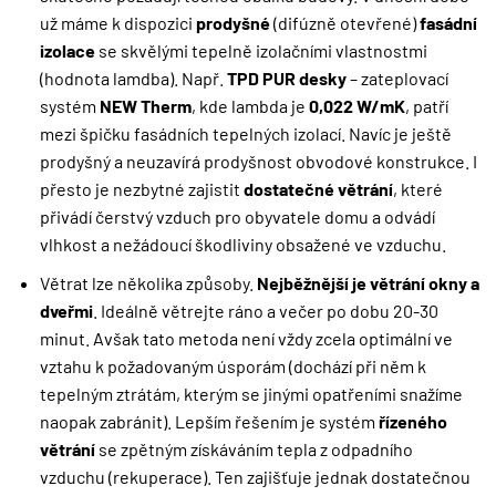
už máme k dispozici
prodyšné
(difúzně otevřené)
fasádní
izolace
se skvělými tepelně izolačními vlastnostmi
(hodnota lamdba). Např.
TPD PUR desky
– zateplovací
systém
NEW Therm
, kde lambda je
0,022 W/mK
, patří
mezi špičku fasádních tepelných izolací. Navíc je ještě
prodyšný a neuzavírá prodyšnost obvodové konstrukce. I
přesto je nezbytné zajistit
dostatečné
větrání
, které
přivádí čerstvý vzduch pro obyvatele domu a odvádí
vlhkost a nežádoucí škodliviny obsažené ve vzduchu.
Větrat lze několika způsoby.
Nejběžnější je větrání okny a
dveřmi
. Ideálně větrejte ráno a večer po dobu 20-30
minut. Avšak tato metoda není vždy zcela optimální ve
vztahu k požadovaným úsporám (dochází při něm k
tepelným ztrátám, kterým se jinými opatřeními snažíme
naopak zabránit). Lepším řešením je systém
řízeného
větrání
se zpětným získáváním tepla z odpadního
vzduchu (rekuperace). Ten zajišťuje jednak dostatečnou