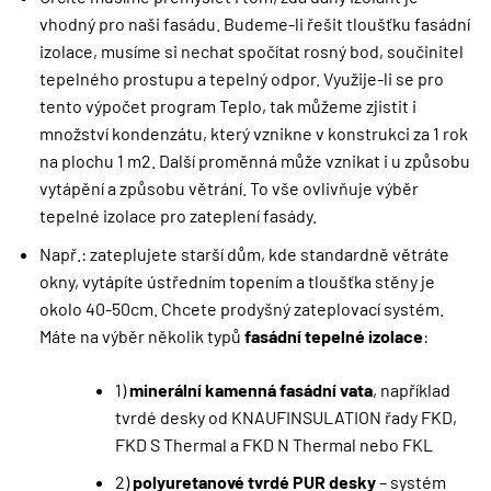
vhodný pro naši fasádu. Budeme-li řešit tloušťku fasádní
izolace, musíme si nechat spočítat rosný bod, součinitel
tepelného prostupu a tepelný odpor. Využije-li se pro
tento výpočet program Teplo, tak můžeme zjistit i
množství kondenzátu, který vznikne v konstrukci za 1 rok
na plochu 1 m2. Další proměnná může vznikat i u způsobu
vytápění a způsobu větrání. To vše ovlivňuje výběr
tepelné izolace pro zateplení fasády.
Např.: zateplujete starší dům, kde standardně větráte
okny, vytápíte ústředním topením a tloušťka stěny je
okolo 40-50cm. Chcete prodyšný zateplovací systém.
Máte na výběr několik typů
fasádní tepelné izolace
:
1)
minerální kamenná fasádní vata
, například
tvrdé desky od KNAUFINSULATION řady FKD,
FKD S Thermal a FKD N Thermal nebo FKL
2)
polyuretanové tvrdé PUR desky
– systém