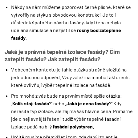
Někdy na něm můžeme pozorovat černé plísně, které se
vytvořily na styku s obvodovou konstrukcí. Je to i
důsledek špatného návrhu fasády, kdy třeba nebyla
udělána simulace a nezjistil se
rosný bod zateplené
fasády
.
Jaká je správná tepelná izolace fasády? Čím
zateplit fasádu? Jak zateplit fasádu?
V obecném kontextu je tahle otázka strašně složitá na
jednoduchou odpověď. Vždy záleží na mnoha faktorech,
které ovlivňují výběr tepelné izolace na fasádě.
Pro mnohé z vás bude na prvním místě spíše otázka:
„
Kolik stojí fasáda
?“ nebo „
Jaká je cena fasády
?“ Kdy
neřešíte typ izolace, ale zajímá Vás hlavně cena. Primárně
jde o nejlevnější řešení, tudíž výběr tepelné fasádní
izolace padá na bílý
fasádní polystyren
.
Určitě musíme přemýšlet i tom, zda daný izolant je