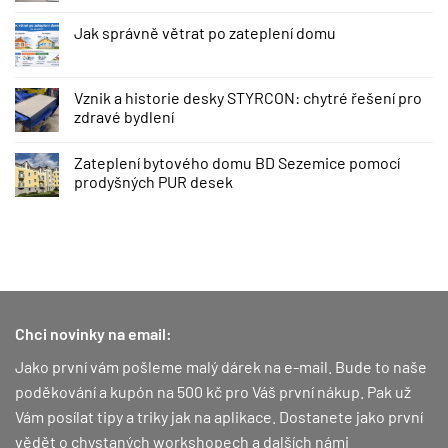
Jak správně větrat po zateplení domu
Vznik a historie desky STYRCON: chytré řešení pro
zdravé bydlení
Zateplení bytového domu BD Sezemice pomocí
prodyšných PUR desek
Chci novinky na email:
Jako první vám pošleme malý dárek na e-mail. Bude to naše
poděkování a kupón na 500 kč pro Váš první nákup.
Pak už
Vám posílat tipy a triky jak na aplikace. Dostanete jako první
vědět o chystaných workshopech a dalších námi