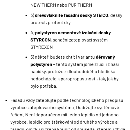
NEW THERM nebo PUR THERM
3)
dřevovláknité fasádní desky STEICO
, desky
protect, protect dry
4)
polystyren cementové izolační desky
STYRCON
, sanační zateplovací systém
STYREXON
5) někteří budete chtít i variantu
děrovaný
polystyren
– tento systém jsme zrušili z naší
nabídky, protože z dlouhodobého hlediska
nedocházelo k paropropustnosti, tak, jak by
bylo potřeba.
Fasádu vždy zateplujte podle technologického předpisu
výrobce zateplovacího systému. Dodržujte systémové
řešení. Není doporučeno mít jedno lepidlo od jednoho
výrobce, lepidlo pro štěrkování od druhého výrobce a
fasádní omítku si třeba koupit od souseda, kterému zbyla