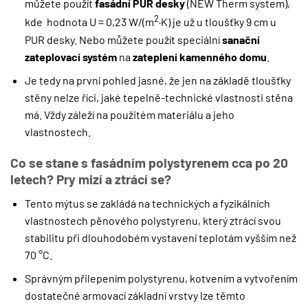
můžete použít
fasádní PUR desky
(NEW Therm system),
2
kde hodnota U = 0,23 W/(m
·K) je už u tloušťky 9 cm u
PUR desky. Nebo můžete použít speciální
sanační
zateplovací systém
na
zateplení kamenného domu
.
Je tedy na první pohled jasné, že jen na základě tloušťky
stěny nelze říci, jaké tepelně-technické vlastnosti stěna
má. Vždy záleží na použitém materiálu a jeho
vlastnostech.
Co se stane s fasádním polystyrenem cca po 20
letech? Pry mizí a ztrácí se?
Tento mýtus se zakládá na technických a fyzikálních
vlastnostech pěnového polystyrenu, který ztrácí svou
stabilitu při dlouhodobém vystavení teplotám vyšším než
70 °C.
Správným přilepením polystyrenu, kotvením a vytvořením
dostatečné armovací základní vrstvy lze těmto