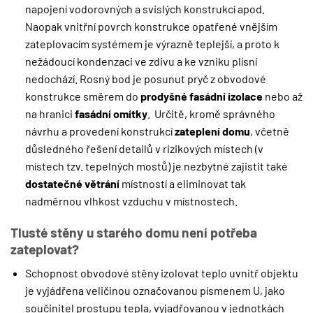
napojení vodorovných a svislých konstrukcí apod.
Naopak vnitřní povrch konstrukce opatřené vnějším
zateplovacím systémem je výrazně teplejší, a proto k
nežádoucí kondenzaci ve zdivu a ke vzniku plísní
nedochází. Rosný bod je posunut pryč z obvodové
konstrukce směrem do
prodyšné fasádní izolace
nebo až
na hranici
fasádní omítky
. Určitě, kromě správného
návrhu a provedení konstrukcí
zateplení domu
, včetně
důsledného řešení detailů v rizikových místech (v
místech tzv. tepelných mostů) je nezbytné zajistit také
dostatečné větrání
místností a eliminovat tak
nadměrnou vlhkost vzduchu v místnostech.
Tlusté stěny u starého domu není potřeba
zateplovat?
Schopnost obvodové stěny izolovat teplo uvnitř objektu
je vyjádřena veličinou označovanou písmenem U, jako
součinitel prostupu tepla, vyjadřovanou v jednotkách