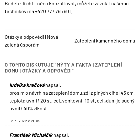
Budete-li chtít něco konzultovat, můžete zavolat našemu
technikovi na +420 777 765 601.
Otázky a odpovědi | Nová
Zateplení kamenného domu
zelená úsporám
O TOMTO DISKUTUJE “
MÝTY A FAKTA | ZATEPLENÍ
DOMU | OTÁZKY A ODPOVĚDI
”
ludvika krečová
napsal:
prosím o návrh na zateplení domu,zdi z plných cihel 45 cm,
teplota uvnitř 20 st. cel.,venkovní -10 st. cel.,dum je suchý
uvnitř 40%vlkost
12. 3. 2022 V 21:03
František Michalčík
napsal: