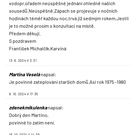
vodopr.úřadem neúspěšné jednání ohledně našich
sousedů.Neúspěšně.Zápach se projevuje v nočních
hodinách téměř každou noc,trvá již sedmým rokem.Jestli
je to možné prosím o konzultaci na místě.
Předem děkuji.
S pozdravem
František Michalčík,Karviná
13. 6. 2024 V 3:31
Martina Veselá
napsal:
Je povinné zateplování starších domů.Asi rok 1975 -1980
9. 10. 2024 V 17:35
zdenekmikulenka
napsal:
Dobrý den Martino,
povinné to zatím není.
16. 10. 2024 V 14:35