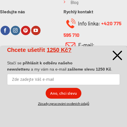
Blog
Sledujte nás
Rychlý kontakt
Info linka:
+420 775
595 710
E-mail:
Chcete ušetřit
1250 Kč?
O společnosti
info@kabefarben.cz
O nás
Stačí se
přihlásit k odběru našeho
newsletteru
a my vám na e-mail
zašleme slevu 1250 Kč
.
Kontakt
Ano, chci slevu
Zásady zpracování osobních údajů
Copyright 2026 ©
Dova a.s.
|
Pokyny k převzetí zásilky
|
Zásady
zpracování osobních údajů
|
Affiliate spolupráce