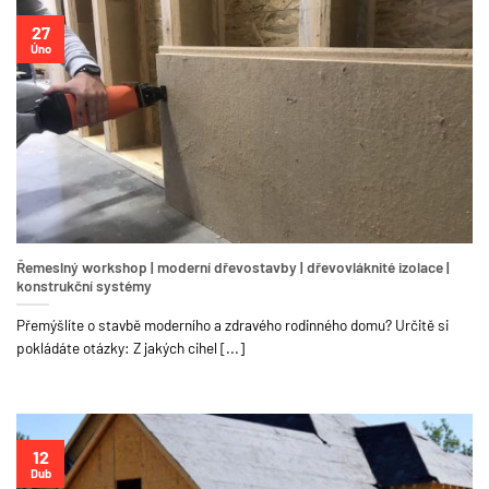
27
Úno
Řemeslný workshop | moderní dřevostavby | dřevovláknité izolace |
konstrukční systémy
Přemýšlíte o stavbě moderního a zdravého rodinného domu? Určitě si
pokládáte otázky: Z jakých cihel [...]
12
Dub