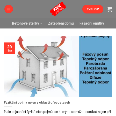
Přeskočit
E-SHOP
na
obsah
Betonové stěrky
Zateplení domu
Fasádní omítky
29
Srp
Fyzikální pojmy nejen z oblasti dřevostaveb
Malé objasnění fyzikálních pojmů, se kterými se můžete setkat nejen při