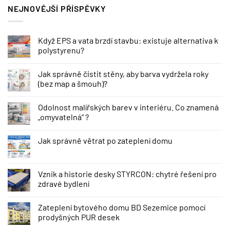
NEJNOVĚJŠÍ PŘÍSPĚVKY
Když EPS a vata brzdí stavbu: existuje alternativa k
polystyrenu?
Jak správně čistit stěny, aby barva vydržela roky
(bez map a šmouh)?
Odolnost malířských barev v interiéru. Co znamená
„omyvatelná“ ?
Jak správně větrat po zateplení domu
Vznik a historie desky STYRCON: chytré řešení pro
zdravé bydlení
Zateplení bytového domu BD Sezemice pomocí
prodyšných PUR desek