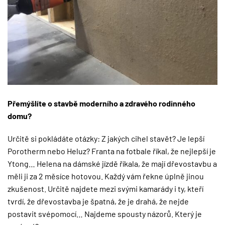
Přemýšlíte o stavbě moderního a zdravého rodinného
domu?
Určitě si pokládáte otázky: Z jakých cihel stavět? Je lepší
Porotherm nebo Heluz? Franta na fotbale říkal, že nejlepší je
Ytong… Helena na dámské jízdě říkala, že mají dřevostavbu a
měli ji za 2 měsíce hotovou. Každý vám řekne úplně jinou
zkušenost. Určitě najdete mezi svými kamarády i ty, kteří
tvrdí, že dřevostavba je špatná, že je drahá, že nejde
postavit svépomocí… Najdeme spousty názorů. Který je