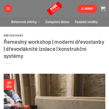
Přeskočit
E-SHOP
na
obsah
Betonové stěrky
Zateplení domu
Fasádní omítky
DŘEVOSTAVBY
Řemeslný workshop | moderní dřevostavby
| dřevovláknité izolace | konstrukční
systémy
27
Úno