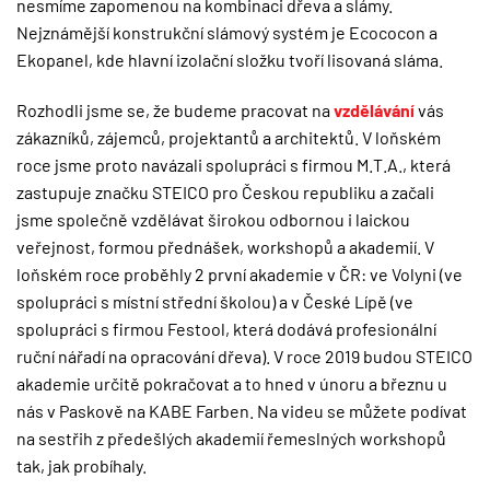
nesmíme zapomenou na kombinaci dřeva a slámy.
Nejznámější konstrukční slámový systém je Ecococon a
Ekopanel, kde hlavní izolační složku tvoří lisovaná sláma.
Rozhodli jsme se, že budeme pracovat na
vzdělávání
vás
zákazníků, zájemců, projektantů a architektů. V loňském
roce jsme proto navázali spolupráci s
firmou M.T.A.
, která
zastupuje značku STEICO pro Českou republiku a začali
jsme společně vzdělávat širokou odbornou i laickou
veřejnost, formou přednášek, workshopů a akademií. V
loňském roce proběhly 2 první akademie v ČR: ve Volyni (ve
spolupráci s místní střední školou) a v České Lípě (ve
spolupráci s firmou Festool, která dodává profesionální
ruční nářadí na opracování dřeva). V roce 2019 budou STEICO
akademie určitě pokračovat a to hned v únoru a březnu u
nás v Paskově na KABE Farben. Na videu se můžete podívat
na sestřih z předešlých akademií řemeslných workshopů
tak, jak probíhaly.