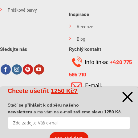
Práškové barvy
Inspirace
Recenze
Blog
Sledujte nás
Rychlý kontakt
Info linka:
+420 775
595 710
E-mail:
Chcete ušetřit
1250 Kč?
O společnosti
info@kabefarben.cz
O nás
Stačí se
přihlásit k odběru našeho
newsletteru
a my vám na e-mail
zašleme slevu 1250 Kč
.
Kontakt