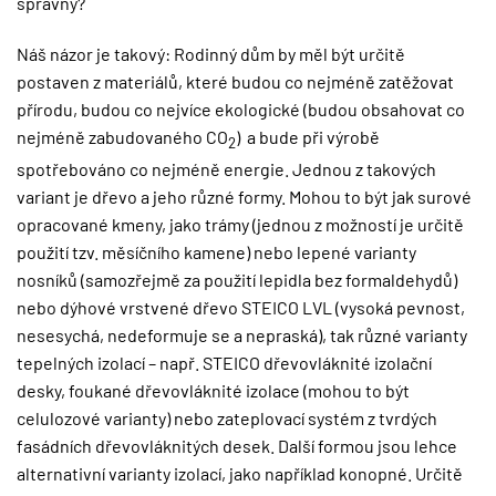
správný?
Náš názor je takový: Rodinný dům by měl být určitě
postaven z materiálů, které budou co nejméně zatěžovat
přírodu, budou co nejvíce ekologické (budou obsahovat co
nejméně zabudovaného CO
) a bude při výrobě
2
spotřebováno co nejméně energie. Jednou z takových
variant je dřevo a jeho různé formy. Mohou to být jak surové
opracované kmeny, jako trámy (jednou z možností je určitě
použití tzv. měsíčního kamene) nebo lepené varianty
nosníků (samozřejmě za použití lepidla bez formaldehydů)
nebo dýhové vrstvené dřevo STEICO LVL (vysoká pevnost,
nesesychá, nedeformuje se a nepraská), tak různé varianty
tepelných izolací – např. STEICO dřevovláknité izolační
desky, foukané dřevovláknité izolace (mohou to být
celulozové varianty) nebo
zateplovací systém
z tvrdých
fasádních dřevovláknitých desek. Další formou jsou lehce
alternativní varianty izolací, jako například konopné. Určitě