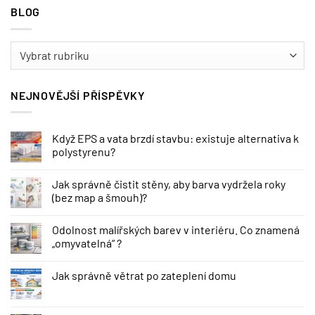
BLOG
BLOG
NEJNOVĚJŠÍ PŘÍSPĚVKY
Když EPS a vata brzdí stavbu: existuje alternativa k
polystyrenu?
Jak správně čistit stěny, aby barva vydržela roky
(bez map a šmouh)?
Odolnost malířských barev v interiéru. Co znamená
„omyvatelná“ ?
Jak správně větrat po zateplení domu