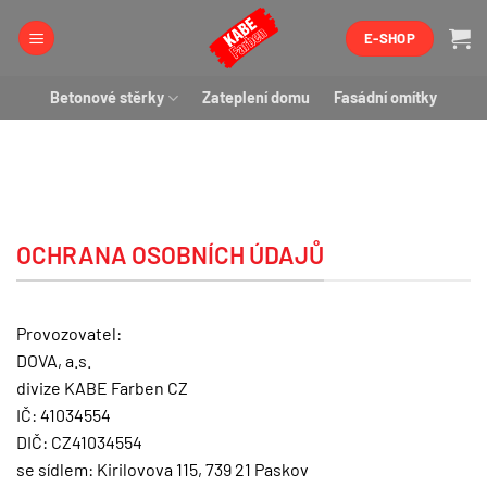
Přeskočit
E-SHOP
na
obsah
Betonové stěrky
Zateplení domu
Fasádní omítky
OCHRANA OSOBNÍCH ÚDAJŮ
Provozovatel:
DOVA, a.s.
divize KABE Farben CZ
IČ: 41034554
DIČ: CZ41034554
se sídlem: Kirilovova 115, 739 21 Paskov