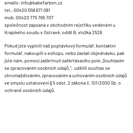
emailo: info@kabefarben.cz
tel.: 00420 558 671 081
mob. 00420 775 765 707
společnost zapsaná v obchodním rejstříku vedeném u
Krajského soudu v Ostravě, oddíl B, vložka 2526
Pokud jste vyplnili náš poptávkový formulář, kontaktní
formulář, nakoupili v eshopu, nebo zaslali objednávku, pak
jste nám, pomocí zaškrtnutí zaškrtávacího pole „Souhlasím
se zpracováním osobních údajů.“, udělili souhlas se
shromažďováním, zpracováním a uchováním osobních údajů
ve smyslu ustanovení § 5 odst. 2 zákona č. 101/2000 Sb. o
ochraně osobních údajů.