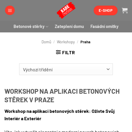
Přeskočit
E-SHOP
na
obsah
Betonové stěrky
Zateplení domu
Fasádní omítky
Domů
/
Workshopy
/
Praha
FILTR
WORKSHOP NA APLIKACI BETONOVÝCH
STĚREK V PRAZE
Workshop na aplikaci betonových stěrek: Oživte Svůj
Interiér a Exteriér
Víte, jak vytvořit elegantní a moderní povrch betonových