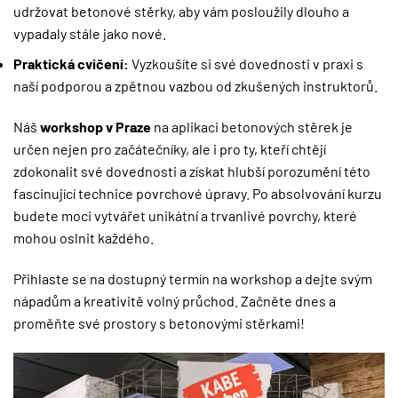
udržovat betonové stěrky, aby vám posloužily dlouho a
vypadaly stále jako nové.
Praktická cvičení:
Vyzkoušíte si své dovednosti v praxi s
naší podporou a zpětnou vazbou od zkušených instruktorů.
Náš
workshop v Praze
na aplikaci betonových stěrek je
určen nejen pro začátečníky, ale i pro ty, kteří chtějí
zdokonalit své dovednosti a získat hlubší porozumění této
fascinující technice povrchové úpravy. Po absolvování kurzu
budete moci vytvářet unikátní a trvanlivé povrchy, které
mohou oslnit každého.
Přihlaste se na dostupný termín na workshop a dejte svým
nápadům a kreativitě volný průchod. Začněte dnes a
proměňte své prostory s betonovými stěrkami!