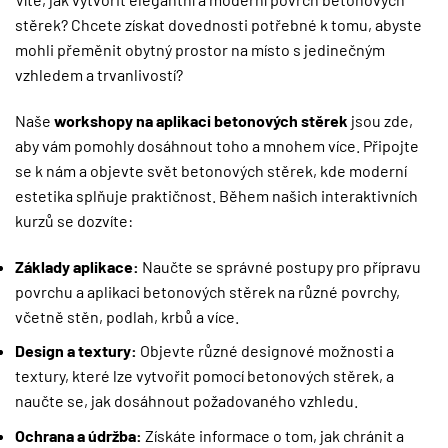
stěrek? Chcete získat dovednosti potřebné k tomu, abyste
mohli přeměnit obytný prostor na místo s jedinečným
vzhledem a trvanlivostí?
Naše
workshopy na aplikaci betonových stěrek
jsou zde,
aby vám pomohly dosáhnout toho a mnohem více. Připojte
se k nám a objevte svět betonových stěrek, kde moderní
estetika splňuje praktičnost. Během našich interaktivních
kurzů se dozvíte:
Základy aplikace:
Naučte se správné postupy pro přípravu
povrchu a aplikaci betonových stěrek na různé povrchy,
včetně stěn, podlah, krbů a více.
Design a textury:
Objevte různé designové možnosti a
textury, které lze vytvořit pomocí betonových stěrek, a
naučte se, jak dosáhnout požadovaného vzhledu.
Ochrana a údržba:
Získáte informace o tom, jak chránit a