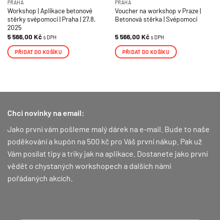
PRAHA
PRAHA
Workshop | Aplikace betonové
Voucher na workshop v Praze |
stěrky svépomoci | Praha | 27.8.
Betonová stěrka | Svépomoci
2025
5 566,00
Kč
5 566,00
Kč
s DPH
s DPH
PŘIDAT DO KOŠÍKU
PŘIDAT DO KOŠÍKU
Chci novinky na email:
Jako první vám pošleme malý dárek na e-mail. Bude to naše
poděkování a kupón na 500 kč pro Váš první nákup.
Pak už
Vám posílat tipy a triky jak na aplikace. Dostanete jako první
vědět o chystaných workshopech a dalších námi
pořádaných akcích.