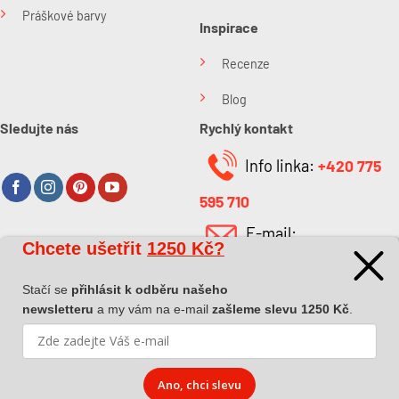
Práškové barvy
Inspirace
Recenze
Blog
Sledujte nás
Rychlý kontakt
Info linka:
+420 775
595 710
E-mail:
Chcete ušetřit
1250 Kč?
O společnosti
info@kabefarben.cz
O nás
Stačí se
přihlásit k odběru našeho
newsletteru
a my vám na e-mail
zašleme slevu 1250 Kč
.
Kontakt
Ano, chci slevu