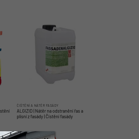
ČIŠTĚNÍ A NÁTĚR FASÁDY
istění
ALGIZID | Nátěr na odstranění řas a
plísní z fasády | Čistění fasády