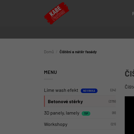
Přeskočit
na
obsah
Domů
/
Čištění a nátěr fasády
ČI
MENU
Čišt
Lime wash efekt
(24)
Betonové stěrky
(379)
3D panely, lamely
(8)
Workshopy
(21)