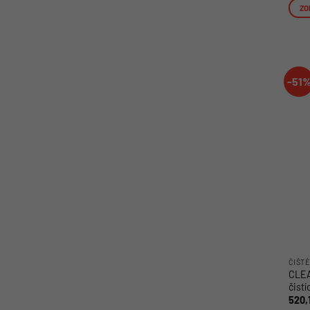
ZO
-51
ČIŠTĚ
CLEA
čistí
520,