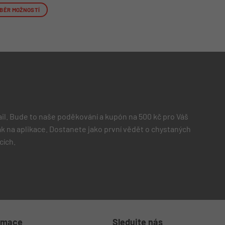
BĚR MOŽNOSTÍ
o
ukt
nt.
osti
at
il. Bude to naše poděkování a kupón na 500 kč pro Váš
nce
 jak na aplikace. Dostanete jako první vědět o chystaných
uktu
cích.
rmace
Sledujte nás