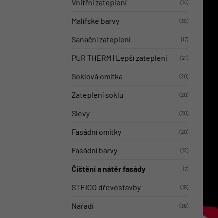
Vnitřní zateplení
(14)
Malířské barvy
(39)
Sanační zateplení
(17)
PUR THERM | Lepší zateplení
(21)
Soklová omítka
(20)
Zateplení soklu
(20)
Slevy
(30)
Fasádní omítky
(20)
Fasádní barvy
(12)
Čištění a nátěr fasády
(7)
STEICO dřevostavby
(19)
Nářadí
(36)