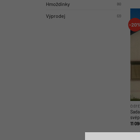
Hmoždinky
(6)
Výprodej
(2)
-20
ČIŠTĚ
Sada 
svépo
11 0