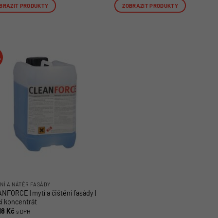
BRAZIT PRODUKTY
ZOBRAZIT PRODUKTY
%
NÍ A NÁTĚR FASÁDY
NFORCE | mytí a čištění fasády |
cí koncentrát
18
Kč
s DPH