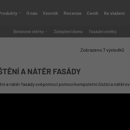
Produkty
O nás
Vzorník
Recenze
Ceník
Ke stažení
Betonové stěrky
Zateplení domu
Fasádní omítky
Zobrazeno 7 výsledků
ŠTĚNÍ A NÁTĚR FASÁDY
ění a nátěr fasády svépomoci pomocí kompoletní čistící a nátěrov