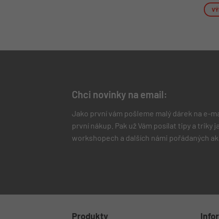
VÝ
Tent
prod
má
více
varia
Možn
lze
Chci novinky na email:
vybr
na
Jako první vám pošleme malý dárek na e-ma
strá
první nákup.
Pak už Vám posílat tipy a triky
prod
workshopech a dalších námi pořádaných ak
Produkty
Info