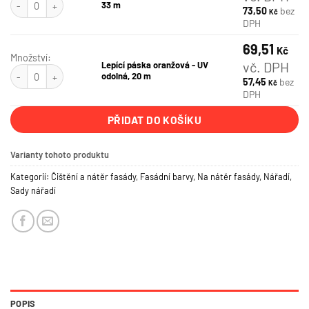
33 m
73,50
bez
Kč
DPH
69,51
Kč
Množství:
vč. DPH
Lepící páska oranžová - UV
Lepící páska oranžová - UV odolná, 20 m množství
odolná, 20 m
57,45
bez
Kč
DPH
PŘIDAT DO KOŠÍKU
Varianty tohoto produktu
Kategorií:
Čištění a nátěr fasády
,
Fasádní barvy
,
Na nátěr fasády
,
Nářadí
,
Sady nářadí
POPIS