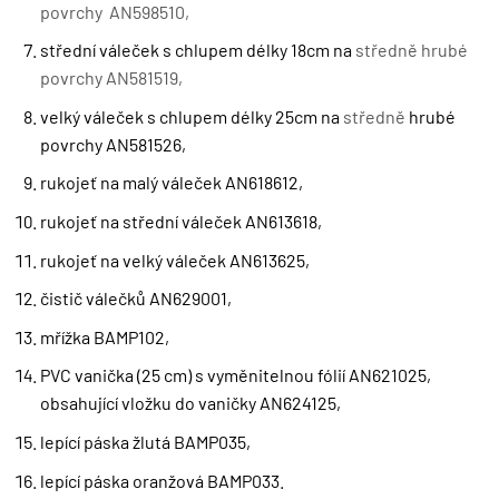
povrchy AN598510,
střední váleček s chlupem délky 18cm na
středně hrubé
povrchy AN581519,
velký váleček s chlupem délky 25cm na
středně
hrubé
povrchy AN581526,
rukojeť na malý váleček AN618612,
rukojeť na střední váleček AN613618,
rukojeť na velký váleček AN613625,
čistič válečků AN629001,
mřížka BAMP102,
PVC vanička (25 cm) s vyměnitelnou fólií AN621025,
obsahující vložku do vaničky AN624125,
lepící páska žlutá BAMP035,
lepící páska oranžová BAMP033.