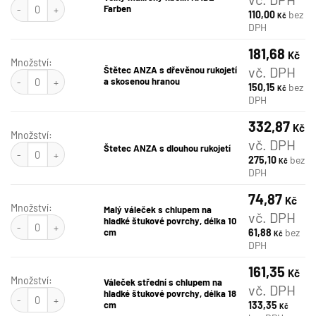
Velký malířský kbelík KABE Farben množství
Farben
110,00
bez
Kč
DPH
181,68
Kč
Množství:
vč. DPH
Štětec ANZA s dřevěnou rukojetí
Štětec ANZA s dřevěnou rukojetí a skosenou hranou množství
a skosenou hranou
150,15
bez
Kč
DPH
332,87
Kč
Množství:
vč. DPH
Štetec ANZA s dlouhou rukojetí množství
Štetec ANZA s dlouhou rukojetí
275,10
bez
Kč
DPH
74,87
Kč
Množství:
Malý váleček s chlupem na
vč. DPH
Malý váleček s chlupem na hladké štukové povrchy, délka 10 cm množství
hladké štukové povrchy, délka 10
cm
61,88
bez
Kč
DPH
161,35
Kč
Množství:
Váleček střední s chlupem na
vč. DPH
Váleček střední s chlupem na hladké štukové povrchy, délka 18 cm množstv
hladké štukové povrchy, délka 18
cm
133,35
Kč