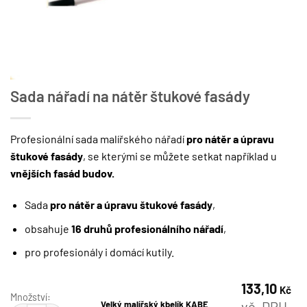
Sada nářadí na nátěr štukové fasády
Profesionální sada malířského nářadí
pro nátěr a úpravu
štukové fasády
, se kterými se můžete setkat například u
vnějších fasád budov.
Sada
pro nátěr a úpravu štukové fasády
,
obsahuje
16 druhů profesionálního nářadí
,
pro profesionály i domácí kutily.
133,10
Kč
Množství:
vč. DPH
Velký malířský kbelík KABE