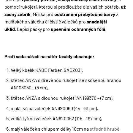
pomocí rukojeti, kterou si prodloužíte dle vašich potřeb,
už
žádný žebřík
. Mřížka pro
odstranění přebytečné barvy
z
malířského válečku či čistič válečků pro
snadnější
úklid.
Lepící pásky pro
upevnění ochranných fólií
.
Profi sada nářadí na nátěr fasády obsahuje:
Velký kbelík KABE Farben BADZ031,
štětec ANZA s dřevěnou rukojetí se skosenou hranou
AN103050 – (5 cm),
štětec ANZA s dlouhou rukojetí AN199370 – (7 cm),
malá tyč na váleček AN620060 (44 – 61 cm),
velká tyč na váleček AN620062 (115 – 197 cm),
malý váleček s chlupem délky 10cm na
středně hrubé