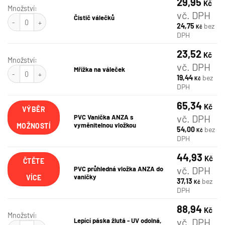
29,95
Kč
Množství:
vč. DPH
Čistič válečků množství
Čistič válečků
24,75
bez
Kč
DPH
23,52
Kč
Množství:
vč. DPH
Mřížka na váleček množství
Mřížka na váleček
19,44
bez
Kč
DPH
65,34
Tento
Kč
VÝBĚR
produkt
vč. DPH
PVC Vanička ANZA s
má
vyměnitelnou vložkou
MOŽNOSTÍ
54,00
bez
Kč
více
DPH
variant.
Možnosti
44,93
Kč
lze
ČTĚTE
vybrat
vč. DPH
PVC průhledná vložka ANZA do
na
vaničky
VÍCE
37,13
bez
Kč
stránce
DPH
produktu
88,94
Kč
Množství:
vč. DPH
Lepící páska žlutá - UV odolná,
Lepící páska žlutá - UV odolná, 33 m množství