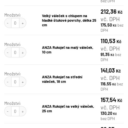
bez DPH
212,36
Kč
Množství:
Velký váleček s chlupem na
vč. DPH
Velký váleček s chlupem na hladké štukové povrchy, délka 25 cm množství
hladké štukové povrchy, délka 25
cm
175,50
bez
Kč
DPH
110,53
Kč
Množství:
vč. DPH
ANZA Rukojeť na malý váleček,
ANZA Rukojeť na malý váleček, 10 cm množství
10 cm
91,35
bez
Kč
DPH
141,03
Kč
Množství:
vč. DPH
ANZA Rukojeť na střední
ANZA Rukojeť na střední váleček, 18 cm množství
váleček, 18 cm
116,55
bez
Kč
DPH
157,54
Kč
Množství:
vč. DPH
ANZA Rukojeť na velký váleček,
ANZA Rukojeť na velký váleček, 25 cm množství
25 cm
130,20
Kč
bez DPH