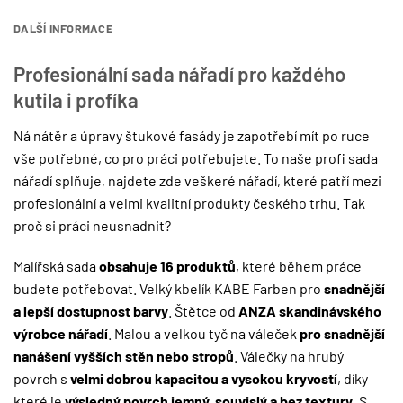
DALŠÍ INFORMACE
Profesionální sada nářadí pro každého
kutila i profíka
Ná nátěr a úpravy štukové fasády je zapotřebí mít po ruce
vše potřebné, co pro práci potřebujete. To naše profi sada
nářadí splňuje, najdete zde veškeré nářadí, které patří mezi
profesionální a velmi kvalitní produkty českého trhu. Tak
proč si práci neusnadnit?
Malířská sada
obsahuje 16 produktů
, které během práce
budete potřebovat. Velký kbelík KABE Farben pro
snadnější
a lepší dostupnost barvy
. Štětce od
ANZA
skandinávského
výrobce nářadí
. Malou a velkou tyč na váleček
pro snadnější
nanášení vyšších stěn nebo stropů
. Válečky na hrubý
povrch s
velmi dobrou kapacitou a
vysokou kryvostí
, díky
které je
výsledný povrch jemný, souvislý a bez textury
. S