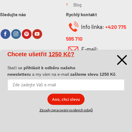
Blog
Sledujte nás
Rychlý kontakt
Info linka:
+420 775
595 710
E-mail:
Chcete ušetřit
1250 Kč?
O společnosti
info@kabefarben.cz
O nás
Stačí se
přihlásit k odběru našeho
newsletteru
a my vám na e-mail
zašleme slevu 1250 Kč
.
Kontakt
Ano, chci slevu
Zásady zpracování osobních údajů
Copyright 2026 ©
Dova a.s.
|
Pokyny k převzetí zásilky
|
Zásady
zpracování osobních údajů
|
Affiliate spolupráce