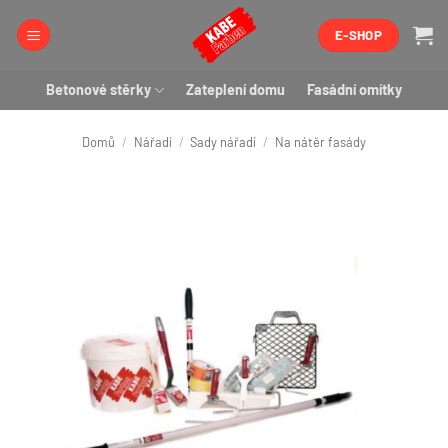
Přeskočit
E-SHOP
na
obsah
Betonové stěrky
Zateplení domu
Fasádní omítky
Domů
/
Nářadí
/
Sady nářadí
/
Na nátěr fasády