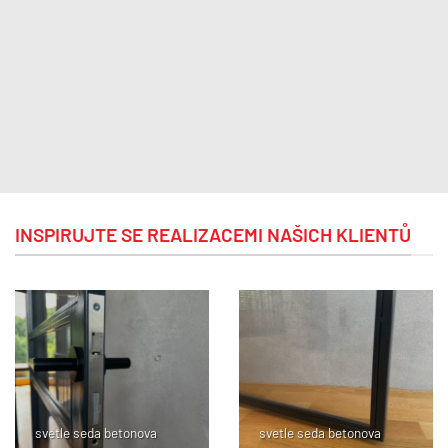
INSPIRUJTE SE REALIZACEMI NAŠICH KLIENTŮ
svetle seda betonova
svetle seda betonova