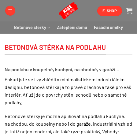
Přeskočit
E-SHOP
na
obsah
Betonové stěrky
Zateplení domu
Fasádní omítky
BETONOVÁ STĚRKA NA PODLAHU
Na podlahu v koupelně, kuchyni, na chodbě, v garáži…
Pokud jste se i vy zhlédli v minimalistickém industriálním
designu, betonová stěrka je to pravé ořechové také pro váš
interiér. Ať už jde o povrchy stěn, schodů nebo o samotné
podlahy.
Betonové stěrky je možné aplikovat na podlahu kuchyně,
na chodbu, do koupelny nebo i do garáže. Industriální vzhled
je totiž nejen moderní, ale také ryze praktický. Výhody: