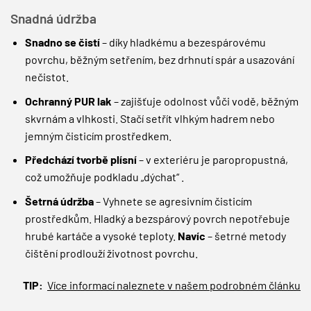
Snadná údržba
Snadno se čistí
– díky hladkému a bezespárovému
povrchu, běžným setřením, bez drhnutí spár a usazování
nečistot.
Ochranný PUR lak
– zajišťuje odolnost vůči vodě, běžným
skvrnám a vlhkosti. Stačí setřít vlhkým hadrem nebo
jemným čisticím prostředkem.
Předchází tvorbě plísní
– v exteriéru je paropropustná,
což umožňuje podkladu „dýchat“ .
Šetrná údržba
– Vyhnete se agresivním čisticím
prostředkům. Hladký a bezspárový povrch nepotřebuje
hrubé kartáče a vysoké teploty.
Navíc
– šetrné metody
čištění prodlouží životnost povrchu.
TIP:
Více informací naleznete v našem podrobném článku