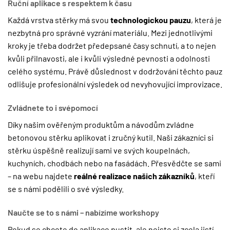
Ruční aplikace s respektem k času
Každá vrstva stěrky má svou
technologickou pauzu
, která je
nezbytná pro správné vyzrání materiálu. Mezi jednotlivými
kroky je třeba dodržet předepsané časy schnutí, a to nejen
kvůli přilnavosti, ale i kvůli výsledné pevnosti a odolnosti
celého systému. Právě důslednost v dodržování těchto pauz
odlišuje profesionální výsledek od nevyhovující improvizace.
Zvládnete to i svépomocí
Díky našim ověřeným produktům a návodům zvládne
betonovou stěrku aplikovat i zručný kutil. Naši zákazníci si
stěrku úspěšně realizují sami ve svých koupelnách,
kuchyních, chodbách nebo na fasádách. Přesvědčte se sami
– na webu najdete
reálné realizace našich zákazníků
, kteří
se s námi podělili o své výsledky.
Naučte se to s námi – nabízíme workshopy
Pokud se chcete do aplikace pustit, ale nejste si zcela jistí,