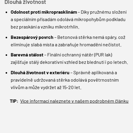
Dlouhá životnost
Odolnost proti mikroprasklinám
– Díky pružnému složení
a speciálním přísadám odolává mikropohybům podkladu
bez praskání a vzniku mikrotrhlin.
Bezespárový povrch
– Betonová stěrka nemá spáry, což
eliminuje slabá místa a zabraňuje hromadění nečistot.
Barevná stálost
– Finální ochranný nátěr (PUR lak)
zajišťuje stálý dekorativní vzhled bez blednutí i po letech.
Dlouhá životnost v exteriéru
– Správně aplikovaná a
pravidelně udržovaná stěrka odolává povětrnostním
vlivům a může vydržet až 15-20 let.
TIP:
Více informací naleznete v našem podrobném článku