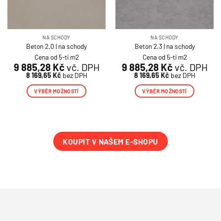
NA SCHODY
NA SCHODY
Beton 2.0 | na schody
Beton 2.3 | na schody
Cena od 5-ti m2
Cena od 5-ti m2
9 885,28
Kč
vč. DPH
9 885,28
Kč
vč. DPH
8 169,65
Kč
bez DPH
8 169,65
Kč
bez DPH
VÝBĚR MOŽNOSTÍ
VÝBĚR MOŽNOSTÍ
Tento
Tento
produkt
produkt
má
má
více
více
KOUPIT V NAŠEM E-SHOPU
variant.
variant.
Možnosti
Možnosti
lze
lze
vybrat
vybrat
na
na
stránce
stránce
produktu
produktu