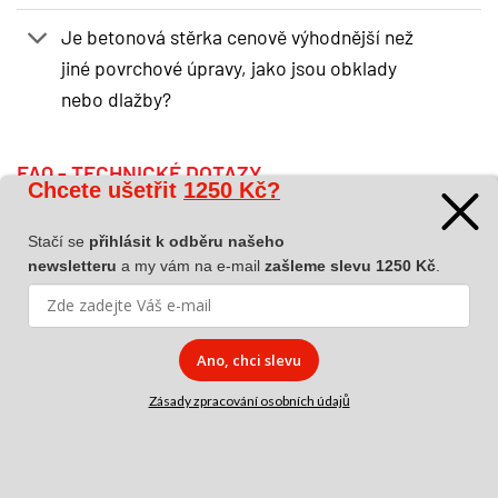
Je betonová stěrka cenově výhodnější než
jiné povrchové úpravy, jako jsou obklady
nebo dlažby?
FAQ - TECHNICKÉ DOTAZY
Chcete ušetřit
1250 Kč?
Stačí se
přihlásit k odběru našeho
Jak má být připravený podklad?
newsletteru
a my vám na e-mail
zašleme slevu 1250 Kč
.
Mám staré obklady a dlažbu. Půjde to?
Ano, chci slevu
Jak aplikovat betonovou stěrku na podlahu?
Zásady zpracování osobních údajů
Mohu aplikovat betonovou stěrku do garáže?
Mohu aplikovat betonovou stěrku na