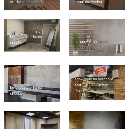
sterky na schodisti
stenu na chodbu
betonová stěrka na
betonová stěrka na
chodbu
chodbu
showroom na betonové
stěrky KABE Farben
betonová stěrka na
Praha
chodbu