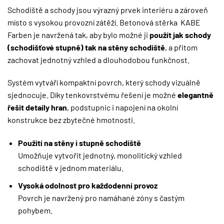
Schodiště a schody jsou výrazný prvek interiéru a zároveň
místo s vysokou provozní zátěží. Betonová stěrka KABE
Farben je navržená tak, aby bylo možné ji
použít
jak schody
(schodišťové stupně) tak na stěny schodiště
, a přitom
zachovat jednotný vzhled a dlouhodobou funkčnost.
Systém vytváří kompaktní povrch, který schody vizuálně
sjednocuje. Díky tenkovrstvému řešení je možné
elegantně
řešit detaily hran
, podstupnic i napojení na okolní
konstrukce bez zbytečné hmotnosti.
Použití na stěny i stupně schodiště
Umožňuje vytvořit jednotný, monolitický vzhled
schodiště v jednom materiálu.
Vysoká odolnost pro každodenní provoz
Povrch je navržený pro namáhané zóny s častým
pohybem.