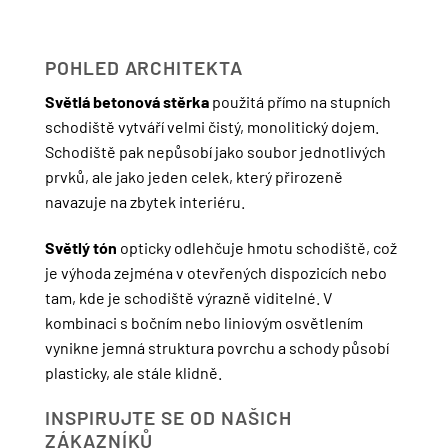
POHLED ARCHITEKTA
Světlá betonová stěrka
použitá přímo na stupních
schodiště vytváří velmi čistý, monolitický dojem.
Schodiště pak nepůsobí jako soubor jednotlivých
prvků, ale jako jeden celek, který přirozeně
navazuje na zbytek interiéru.
Světlý tón
opticky odlehčuje hmotu schodiště, což
je výhoda zejména v otevřených dispozicích nebo
tam, kde je schodiště výrazně viditelné. V
kombinaci s bočním nebo liniovým osvětlením
vynikne jemná struktura povrchu a schody působí
plasticky, ale stále klidně.
INSPIRUJTE SE OD NAŠICH
ZÁKAZNÍKŮ