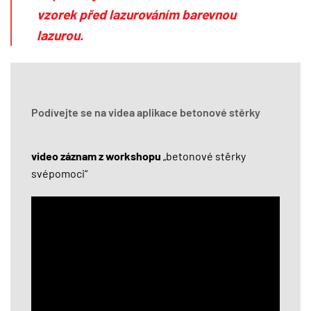
vzorek
před lazurováním barevnou
lazurou.
Podívejte se na videa aplikace betonové stěrky
video záznam z workshopu
„betonové stěrky
svépomoci“