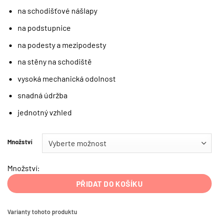
na schodišťové nášlapy
na podstupnice
na podesty a mezipodesty
na stěny na schodiště
vysoká mechanická odolnost
snadná údržba
jednotný vzhled
Množství
Množství:
PŘIDAT DO KOŠÍKU
Varianty tohoto produktu