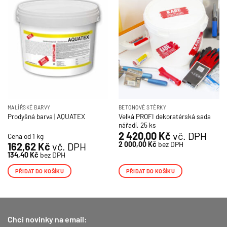
MALÍŘSKÉ BARVY
BETONOVÉ STĚRKY
Velká PROFI dekoratérská sada
Prodyšná barva | AQUATEX
nářadí, 25 ks
2 420,00
Kč
vč. DPH
Cena od 1 kg
2 000,00
Kč
bez DPH
162,62
Kč
vč. DPH
134,40
Kč
bez DPH
PŘIDAT DO KOŠÍKU
PŘIDAT DO KOŠÍKU
Chci novinky na email: