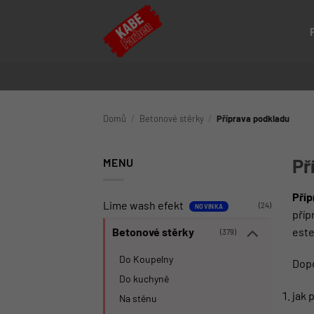
Přeskočit
na
obsah
Domů
/
Betonové stěrky
/
Příprava podkladu
Př
MENU
Příp
Lime wash efekt
(24)
příp
este
Betonové stěrky
(379)
Do Koupelny
Dopo
Do kuchyně
jak 
Na stěnu