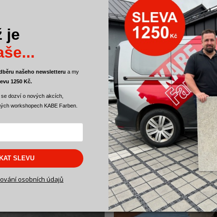
 je
še...
 odběru našeho newsletteru
a
my
Příprava povrchu pod betonovou stěrku: perlinka + l
levu 1250 Kč.
 se dozví o nových akcích,
ných workshopech KABE Farben.
SKAT SLEVU
ování osobních údajů