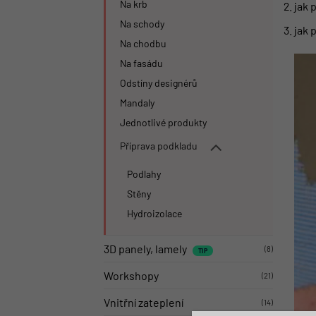
Na krb
jak 
Na schody
jak 
Na chodbu
Na fasádu
Odstíny designérů
Mandaly
Jednotlivé produkty
Příprava podkladu
Podlahy
Stěny
Hydroizolace
3D panely, lamely
(8)
Workshopy
(21)
Vnitřní zateplení
(14)