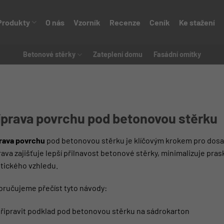
Produkty
O nás
Vzorník
Recenze
Ceník
Ke stažení
Betonové stěrky
Zateplení domu
Fasádní omítky
íprava povrchu pod betonovou stěrku
rava povrchu
pod betonovou stěrku je klíčovým krokem pro dosaž
rava zajišťuje lepší přilnavost betonové stěrky, minimalizuje p
tického vzhledu.
ručujeme přečíst tyto návody:
připravit podklad pod betonovou stěrku na sádrokarton