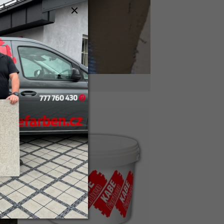
epící a štěrkovací tmel