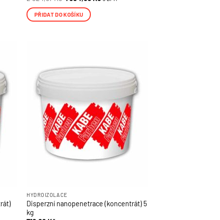
cena
cena
byla:
je:
PŘIDAT DO KOŠÍKU
2
1
024,57 Kč.
694,00 Kč.
HYDROIZOLACE
rát)
Disperzní nanopenetrace (koncentrát) 5
kg