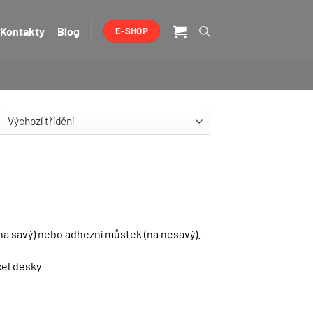
Kontakty
Blog
E-SHOP
a savý) nebo adhezní můstek (na nesavý).
cel desky