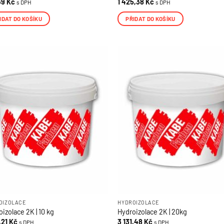
39
Kč
1 425,38
Kč
s DPH
s DPH
IDAT DO KOŠÍKU
PŘIDAT DO KOŠÍKU
SKAT SLEVU
ování osobních údajů
OIZOLACE
HYDROIZOLACE
izolace 2K | 10 kg
Hydroizolace 2K | 20kg
,21
Kč
3 131,48
Kč
s DPH
s DPH