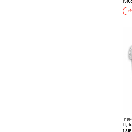
158,
PŘ
ZÍ
Zásady zprac
HYDR
Hydro
1 816