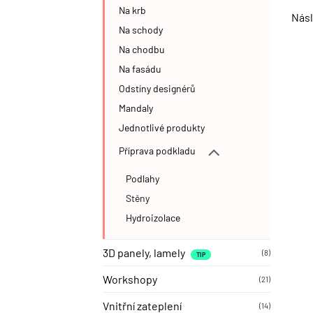
Na krb
Násl
Na schody
Na chodbu
Na fasádu
Odstíny designérů
Mandaly
Jednotlivé produkty
Příprava podkladu
Podlahy
Stěny
Hydroizolace
3D panely, lamely
(8)
Workshopy
(21)
Vnitřní zateplení
(14)