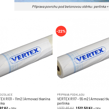
Příprava povrchu pod betonovou stěrku: perlinka + l
-22%
OIZOLACE
PŘÍPRAVA PODKLADU
EX R131 – 11m2 | Armovací tkanina
VERTEX R117 – 55 m2 | Armovací tk
inka
perlinka
Původní
Aktuální
,92
Kč
1 932,85
Kč
1 512,50
Kč
s DPH
s DPH