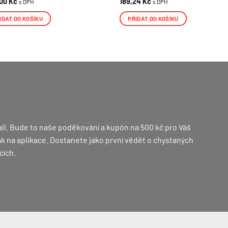
,00
Kč
189,24
Kč
s DPH
s DPH
IDAT DO KOŠÍKU
PŘIDAT DO KOŠÍKU
il. Bude to naše poděkování a kupón na 500 kč pro Váš
 jak na aplikace. Dostanete jako první vědět o chystaných
cích.