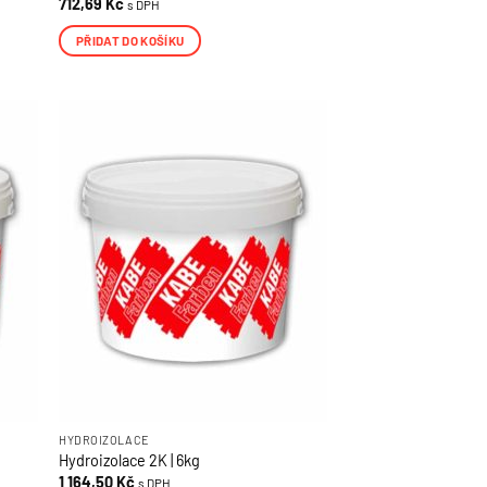
712,69
Kč
s DPH
PŘIDAT DO KOŠÍKU
HYDROIZOLACE
Hydroizolace 2K | 6kg
1 164,50
Kč
s DPH