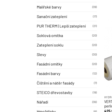
Malířské barvy
(39)
Sanační zateplení
(17)
PUR THERM | Lepší zateplení
(21)
Soklová omítka
(20)
Zateplení soklu
(20)
Slevy
(30)
Fasádní omítky
(20)
Fasádní barvy
(12)
Čištění a nátěr fasády
(7)
STEICO dřevostavby
(19)
HYDR
Nářadí
VERT
(36)
perl
425
Hmoždinky
(6)