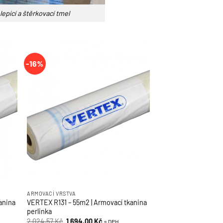
epící a štěrkovací tmel
-16%
ARMOVACÍ VRSTVA
anina
VERTEX R131 – 55m2 | Armovací tkanina
perlinka
Původní
Aktuální
2 024,57
Kč
1 694,00
Kč
s DPH