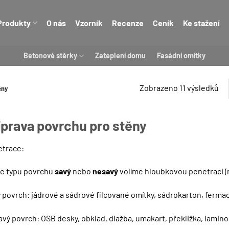
Produkty
O nás
Vzorník
Recenze
Ceník
Ke stažení
Betonové stěrky
Zateplení domu
Fasádní omítky
Zobrazeno 11 výsledků
ěny
íprava povrchu pro stěny
etrace:
e typu povrchu
savý
nebo
nesavý
volíme hloubkovou penetraci (n
 povrch: jádrové a sádrové filcované omítky, sádrokarton, ferma
vý povrch: OSB desky, obklad, dlažba, umakart, překližka, lamino