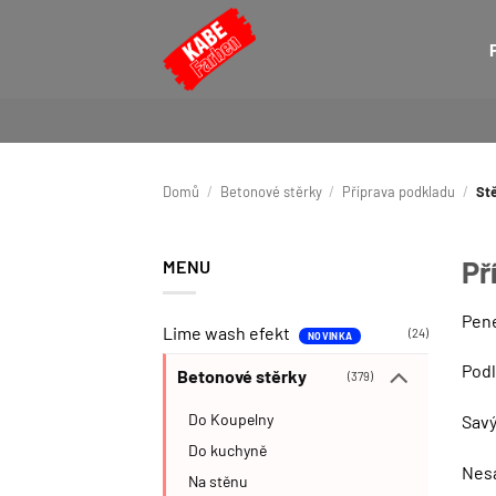
Přeskočit
na
obsah
Domů
/
Betonové stěrky
/
Příprava podkladu
/
St
Př
MENU
Pen
Lime wash efekt
(24)
Podl
Betonové stěrky
(379)
Do Koupelny
Savý
Do kuchyně
Nesa
Na stěnu