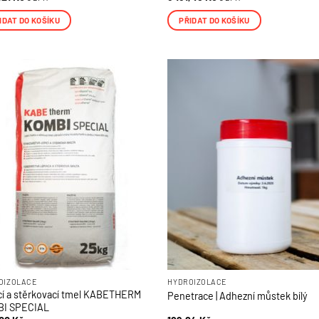
IDAT DO KOŠÍKU
PŘIDAT DO KOŠÍKU
OIZOLACE
HYDROIZOLACE
cí a stěrkovací tmel KABETHERM
Penetrace | Adhezní můstek bílý
I SPECIAL