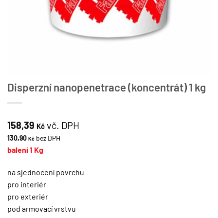
Disperzní nanopenetrace (koncentrát) 1 kg
158,39
vč. DPH
Kč
130,90
bez DPH
Kč
balení 1 Kg
na sjednocení povrchu
pro interiér
pro exteriér
pod armovací vrstvu