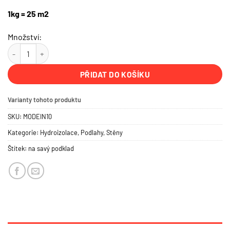
1kg = 25 m2
Množství:
Disperzní nanopenetrace (koncentrát) 1 kg množství
PŘIDAT DO KOŠÍKU
Varianty tohoto produktu
SKU:
MODEIN10
Kategorie:
Hydroizolace
,
Podlahy
,
Stěny
Štítek:
na savý podklad