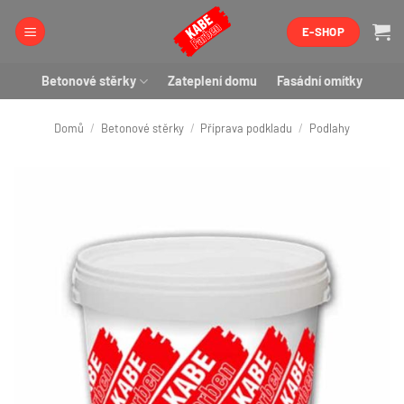
Přeskočit
E-SHOP
na
obsah
Betonové stěrky
Zateplení domu
Fasádní omítky
Domů
/
Betonové stěrky
/
Příprava podkladu
/
Podlahy