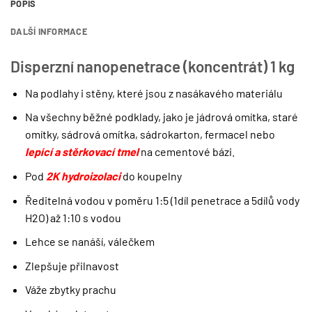
POPIS
DALŠÍ INFORMACE
Disperzní nanopenetrace (koncentrát) 1 kg
Na podlahy i stěny, které jsou z nasákavého materiálu
Na všechny běžné podklady, jako je jádrová omítka, staré
omítky, sádrová omítka, sádrokarton, fermacel nebo
lepící a stěrkovací tmel
na cementové bázi.
Pod
2K hydroizolaci
do koupelny
Ředitelná vodou v poměru 1:5 (1díl penetrace a 5dílů vody
H2O) až 1:10 s vodou
Lehce se nanáší, válečkem
Zlepšuje přilnavost
Váže zbytky prachu