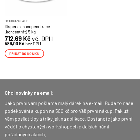
HYDROIZOLACE
Disperzní nanopenetrace
(koncentrát) 5 kg
712,69
Kč
vč. DPH
589,00
Kč
bez DPH
PŘIDAT DO KOŠÍKU
Chci novinky na email:
Jako první vám pošleme malý dárek na e-mail. Bude to naše
poděkování a kupón na 500 kč pro Váš první nákup.
Pak už
Vám posílat tipy a triky jak na aplikace. Dostanete jako první
vědět o chystaných workshopech a dalších námi
pořádaných akcích.