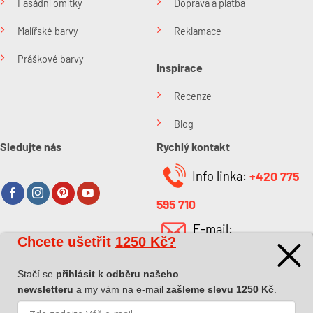
Fasádní omítky
Doprava a platba
Malířské barvy
Reklamace
Práškové barvy
Inspirace
Recenze
Blog
Sledujte nás
Rychlý kontakt
Info linka:
+420 775
595 710
E-mail:
Chcete ušetřit
1250 Kč?
O společnosti
info@kabefarben.cz
O nás
Stačí se
přihlásit k odběru našeho
newsletteru
a my vám na e-mail
zašleme slevu 1250 Kč
.
Kontakt