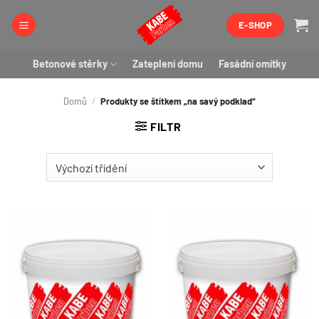
Přeskočit
E-SHOP
na
obsah
Betonové stěrky
Zateplení domu
Fasádní omítky
Domů
/
Produkty se štítkem „na savý podklad“
FILTR