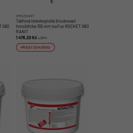
HMOŽDINKY
Talířová teleskopická šroubovací
T 060
hmoždinka 155 mm IsoFux ROCKET 080
RANIT
1 476,20
Kč
s DPH
PŘIDAT DO KOŠÍKU