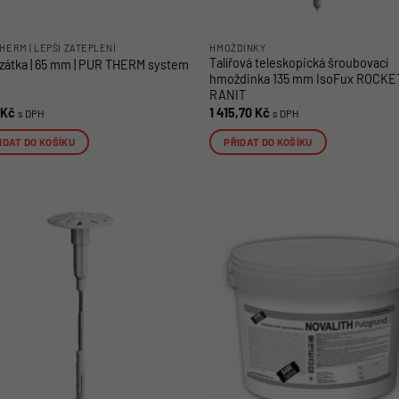
HERM | LEPŠÍ ZATEPLENÍ
HMOŽDINKY
Talířová teleskopická šroubovací
zátka | 65 mm | PUR THERM system
hmoždinka 135 mm IsoFux ROCKE
RANIT
Kč
1 415,70
Kč
s DPH
s DPH
IDAT DO KOŠÍKU
PŘIDAT DO KOŠÍKU