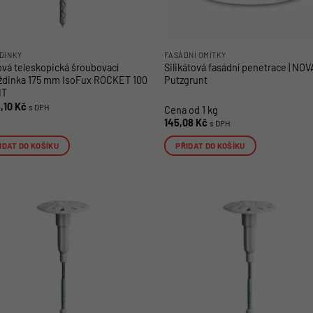
DINKY
FASÁDNÍ OMÍTKY
řová teleskopická šroubovací
Silikátová fasádní penetrace | NO
dinka 175 mm IsoFux ROCKET 100
Putzgrunt
IT
5,10
Kč
s DPH
Cena od 1 kg
145,08
Kč
s DPH
IDAT DO KOŠÍKU
PŘIDAT DO KOŠÍKU