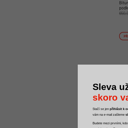
Bitu
podk
650,
PŘ
Sleva už
skoro va
Stačí se jen
přihlásit k
vám na e-mail zašleme
s
Budete mezi
prvními, kdo