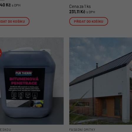
7,40
Kč
s DPH
Cena za 1 ks
231,11
Kč
s DPH
IDAT DO KOŠÍKU
PŘIDAT DO KOŠÍKU
%
DESKOU
FASÁDNÍ OMÍTKY