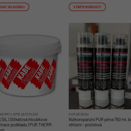
IDAT DO KOŠÍKU
VÝBĚR MOŽNOSTÍ
Tento
produkt
má
více
variant.
Možnosti
lze
vybrat
na
stránce
produktu
HERM | LEPŠÍ ZATEPLENÍ
PUR DESKOU
SIL | Silikátová hloubková
Nízkoexpanzní PUR pěna 750 ml, b
trace podkladu | PUR THERM
vlhčení – pistolová
em