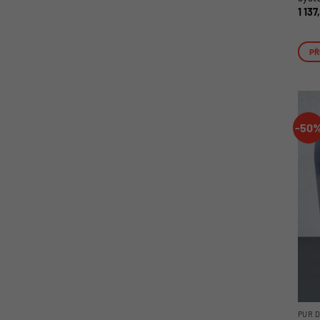
1 13
PŘ
-50
PUR 