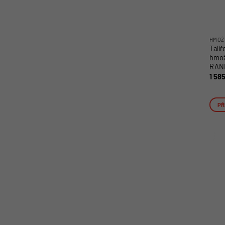
HMOŽ
Talí
hmož
RAN
1 58
PŘ