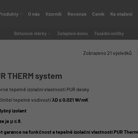
Produkty
O nás
Vzorník
Recenze
Ceník
Ke stažení
Betonové stěrky
Zateplení domu
Fasádní omítky
Zobrazeno 21 výsledků
R THERM system
rné tepelně izolační vlastnosti PUR desky
initel tepelné vodivosti
λD ≤ 0,021 W/mK
yšný izolant
ze je μ ≤ 8
.
et garance na funkčnost a tepelně izolační vlastnosti PUR Ther