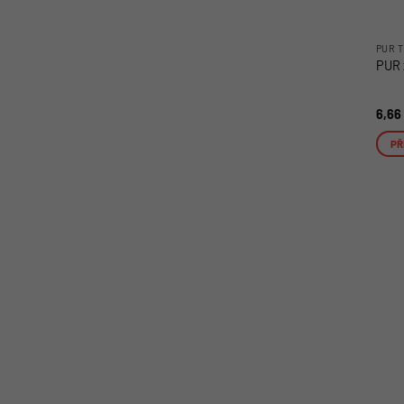
PUR T
PUR 
6,66
PŘ