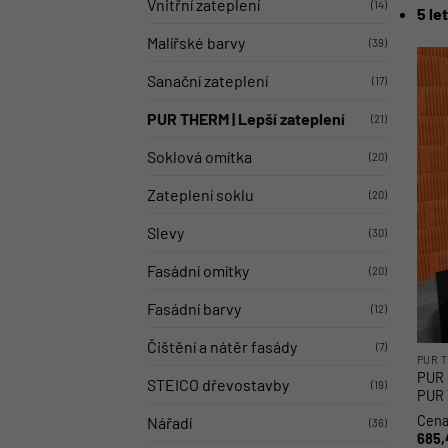
Vnitřní zateplení
(14)
5 le
Malířské barvy
(39)
Sanační zateplení
(17)
PUR THERM | Lepší zateplení
(21)
Soklová omítka
(20)
Zateplení soklu
(20)
Slevy
(30)
Fasádní omítky
(20)
Fasádní barvy
(12)
Čištění a nátěr fasády
(7)
PUR T
PUR 
STEICO dřevostavby
(19)
PUR 
Cena
Nářadí
(36)
685,