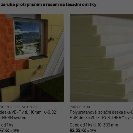
t záruka proti plísním a řasám na fasádní omítky
HERM | LEPŠÍ ZATEPLENÍ
PUR DESKOU
deska VD-F v tl. 110mm, λ=0,021,
Polyuretanová izolační deska s λ=0
THERM system
PUR deska VD-F | PUR THERM sys
 od 1 ks
Cena od 1 ks tl. 10-300 mm
47
Kč
62,32
Kč
s DPH
s DPH