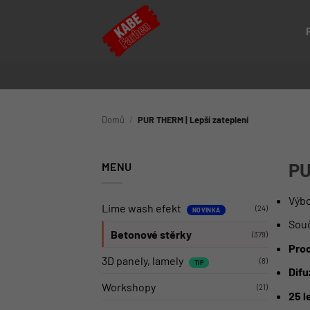
Přeskočit
na
obsah
Domů
/
PUR THERM | Lepší zateplení
PU
MENU
Výbo
Lime wash efekt
(24)
Souč
Betonové stěrky
(379)
Prod
3D panely, lamely
(8)
Difu
Workshopy
(21)
25 l