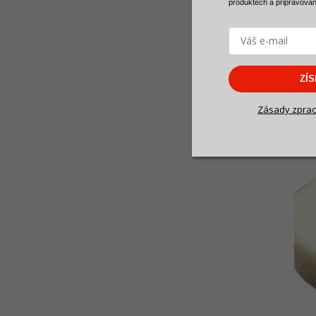
produktech a
připravova
HYDR
VERT
perl
425
ZÍ
PŘ
Zásady zprac