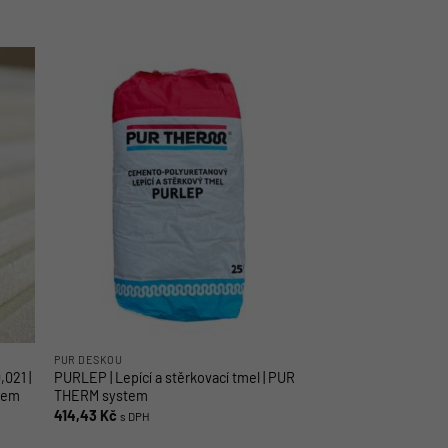
PUR DESKOU
,021 |
PURLEP | Lepící a stěrkovací tmel | PUR
tem
THERM system
414,43
Kč
s DPH