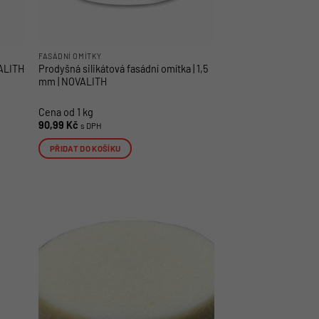
FASÁDNÍ OMÍTKY
VALITH
Prodyšná silikátová fasádní omítka | 1,5
mm | NOVALITH
Cena od 1 kg
90,99
Kč
s DPH
PŘIDAT DO KOŠÍKU