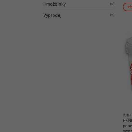
Hmoždinky
(6)
PŘ
Výprodej
(2)
PUR T
PENE
pene
syst