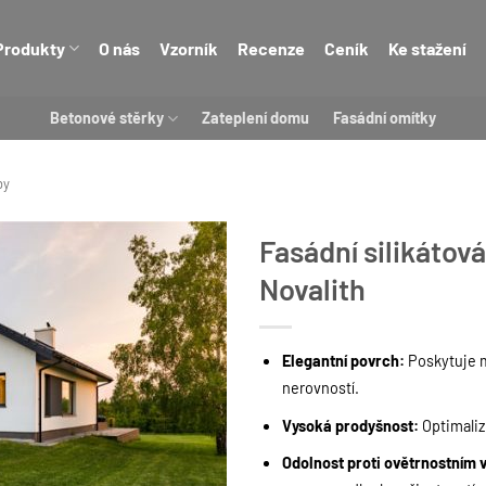
Produkty
O nás
Vzorník
Recenze
Ceník
Ke stažení
Betonové stěrky
Zateplení domu
Fasádní omítky
by
Fasádní silikátov
Novalith
Elegantní povrch:
Poskytuje m
nerovností.
Vysoká prodyšnost:
Optimalizu
Odolnost proti ovětrnostním 