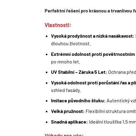
Perfektní řešení pro krásnou a trvanlivou
Vlastnosti:
Vysoká prodyšnost a nízká nasákavost:
dlouhou životnost.
Extrémní odolnost proti povětrnostním 
Sleva už
po mnoho let.
skoro va
UV Stabilní – Záruka 5 Let:
Ochrana před 
Stačí se jen
přihlásit k
Vysoká odolnost proti porůstání řas a plí
vám na e-mail zašleme
s
vzhled fasády.
Budete mezi
prvními, kdo
Imitace původního štuku:
Autentický vzh
produktech a
připravova
Velká pružnost:
Flexibilní struktura omí
Snadná aplikace:
Ideální tloušťka 1,5 mm
ZÍ
Výhody pro vás: