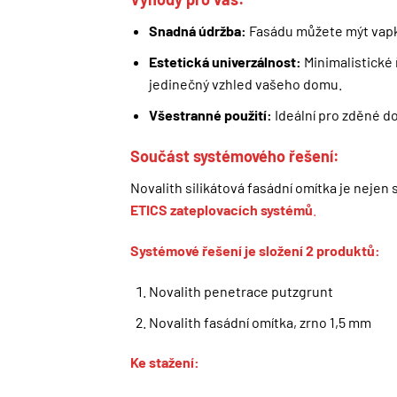
Snadná údržba:
Fasádu můžete mýt vap
Zásady zprac
Estetická univerzálnost:
Minimalistické 
jedinečný vzhled vašeho domu.
Všestranné použití:
Ideální pro zděné do
Součást systémového řešení:
Novalith silikátová fasádní omítka je neje
ETICS zateplovacích
systémů
.
Systémové řešení je složení 2 produktů:
Novalith penetrace putzgrunt
Novalith fasádní omítka, zrno 1,5 mm
Ke stažení: