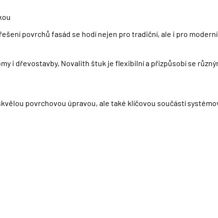
kou
ování osobních údajů
řešení povrchů fasád se hodí nejen pro tradiční, ale i pro modern
my i dřevostavby, Novalith štuk je flexibilní a přizpůsobí se rů
n skvělou povrchovou úpravou, ale také klíčovou součástí systém