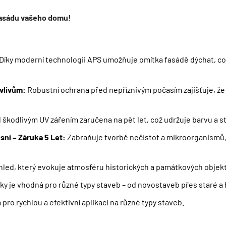
 fasádu vašeho domu!
Díky moderní technologii APS umožňuje omítka fasádě dýchat, což 
vlivům:
Robustní ochrana před nepříznivým počasím zajišťuje, ž
 je
še...
škodlivým UV zářením zaručena na pět let, což udržuje barvu a st
 odběru našeho newsletteru
a
my
sní – Záruka 5 Let:
Zabraňuje tvorbě nečistot a mikroorganismů,
levu 1250 Kč.
 se dozví o nových akcích,
led, který evokuje atmosféru historických a památkových objektů
ných workshopech KABE Farben.
tky je vhodná pro různé typy staveb – od novostaveb přes staré a
 pro rychlou a efektivní aplikaci na různé typy staveb.
SKAT SLEVU