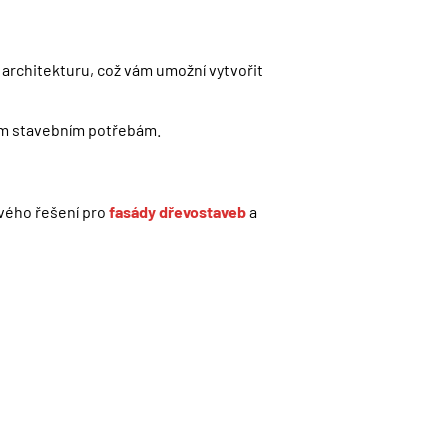
í architekturu, což vám umožní vytvořit
zným stavebním potřebám.
ového řešení pro
fasády dřevostaveb
a