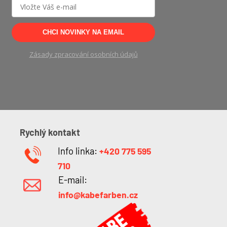
CHCI NOVINKY NA EMAIL
Zásady zpracování osobních údajů
Rychlý kontakt
Info linka:
+420 775 595
710
E-mail:
info@kabefarben.cz