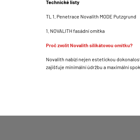
Technické listy
TL 1. Penetrace Novalith MODE Putzgrund
1. NOVALITH fasádní omítka
Proč zvolit Novalith silikátovou omítku?
Novalith nabízí nejen estetickou dokonalost
zajišťuje minimální údržbu a maximální spo