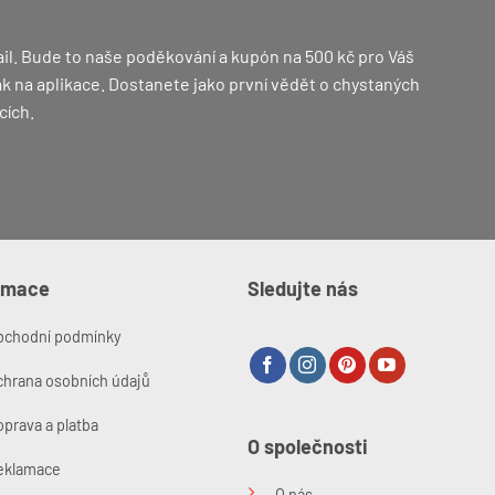
il. Bude to naše poděkování a kupón na 500 kč pro Váš
 jak na aplikace. Dostanete jako první vědět o chystaných
cích.
rmace
Sledujte nás
bchodní podmínky
chrana osobních údajů
prava a platba
O společnosti
eklamace
O nás