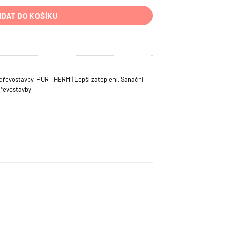
IDAT DO KOŠÍKU
dřevostavby
,
PUR THERM | Lepší zateplení
,
Sanační
řevostavby