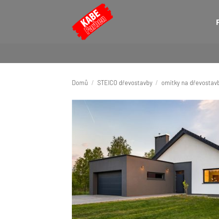
Přeskočit
na
obsah
Domů
/
STEICO dřevostavby
/
omítky na dřevostav