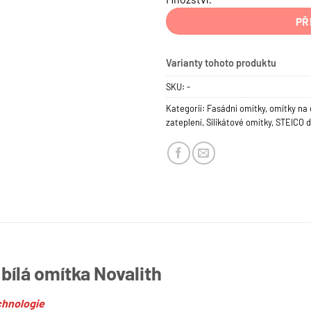
PŘ
Varianty tohoto produktu
SKU:
-
Kategorií:
Fasádní omítky
,
omítky na 
zateplení
,
Silikátové omítky
,
STEICO d
 bílá omítka Novalith
chnologie