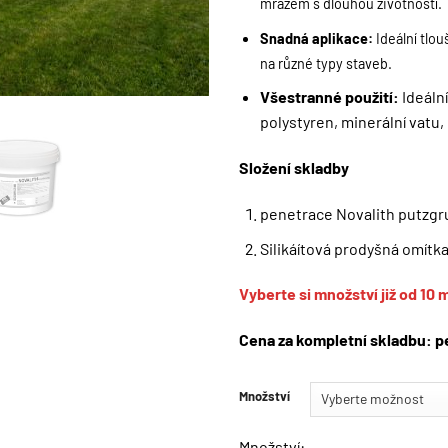
mrazem s dlouhou životností.
Snadná aplikace:
Ideální tlou
na různé typy staveb.
Všestranné použití:
Ideáln
polystyren, minerální vatu
Složení skladby
penetrace Novalith putzgr
Silikáítová prodyšná omítk
Vyberte si množství již od 10 
Cena za kompletní skladbu: p
Množství
Množství: