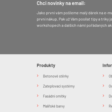
Chci novinky na email:
Jako první vám pošleme malý dárek na e-ma
první nákup.
Pak už Vám posílat tipy a triky
workshopech a dalších námi pořádaných ak
Produkty
Info
Betonové stěrky
O
Zateplovací systémy
O
Fasádní omítky
Do
Malířské barvy
R