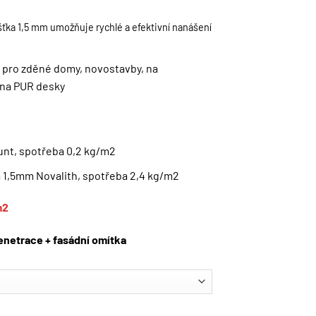
šťka 1,5 mm umožňuje rychlé a efektivní nanášení
í pro zděné domy, novostavby, na
, na PUR desky
unt, spotřeba 0,2 kg/m2
a 1,5mm Novalith, spotřeba 2,4 kg/m2
m2
enetrace + fasádní omítka