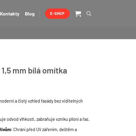
Kontakty
Blog
E-SHOP
á 1,5 mm bílá omítka
oderní a čistý vzhled fasády bez viditelných
je odvod vlhkosti, zabraňuje vzniku plísní a řas.
vlivům:
Chrání před UV zářením, deštěm a