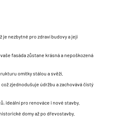
je nezbytné pro zdraví budovy a její
e vaše fasáda zůstane krásná a nepoškozená
rukturu omítky stálou a svěží.
 což zjednodušuje údržbu a zachovává čistý
, ideální pro renováce i nové stavby.
 historické domy až po dřevostavby.