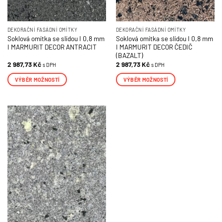
DEKORAČNÍ FASÁDNÍ OMÍTKY
DEKORAČNÍ FASÁDNÍ OMÍTKY
Soklová omítka se slídou I 0,8 mm
Soklová omítka se slídou I 0,8 mm
I MARMURIT DECOR ANTRACIT
I MARMURIT DECOR ČEDIČ
(BAZALT)
2 987,73
Kč
2 987,73
Kč
s DPH
s DPH
VÝBĚR MOŽNOSTÍ
VÝBĚR MOŽNOSTÍ
Tento
Tento
produkt
produkt
má
má
více
více
variant.
variant.
Možnosti
Možnosti
lze
lze
vybrat
vybrat
na
na
stránce
stránce
produktu
produktu