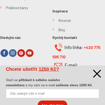
Práškové barvy
Inspirace
Recenze
Blog
Sledujte nás
Rychlý kontakt
Info linka:
+420 775
595 710
E-mail:
Chcete ušetřit
1250 Kč?
O společnosti
info@kabefarben.cz
O nás
Stačí se
přihlásit k odběru našeho
newsletteru
a my vám na e-mail
zašleme slevu 1250 Kč
.
Kontakt