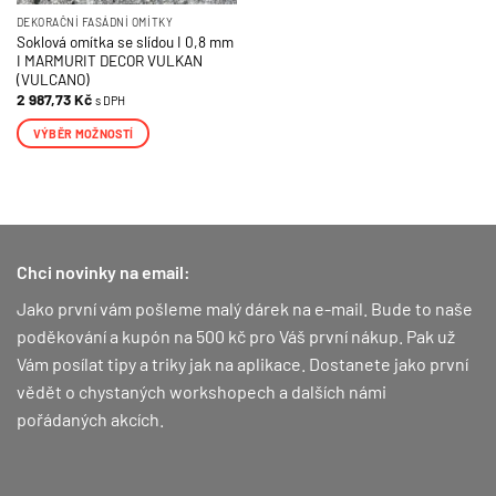
DEKORAČNÍ FASÁDNÍ OMÍTKY
Soklová omítka se slídou I 0,8 mm
I MARMURIT DECOR VULKAN
(VULCANO)
2 987,73
Kč
s DPH
VÝBĚR MOŽNOSTÍ
Tento
produkt
má
více
variant.
Chci novinky na email:
Možnosti
lze
Jako první vám pošleme malý dárek na e-mail. Bude to naše
vybrat
poděkování a kupón na 500 kč pro Váš první nákup.
Pak už
na
Vám posílat tipy a triky jak na aplikace. Dostanete jako první
stránce
vědět o chystaných workshopech a dalších námi
produktu
pořádaných akcích.