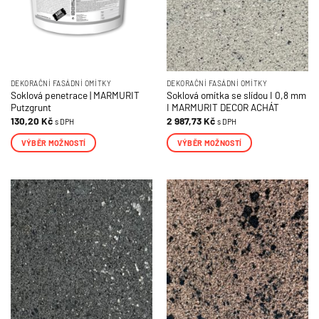
DEKORAČNÍ FASÁDNÍ OMÍTKY
DEKORAČNÍ FASÁDNÍ OMÍTKY
Soklová penetrace | MARMURIT
Soklová omítka se slídou I 0,8 mm
Putzgrunt
I MARMURIT DECOR ACHÁT
130,20
Kč
2 987,73
Kč
s DPH
s DPH
VÝBĚR MOŽNOSTÍ
VÝBĚR MOŽNOSTÍ
Tento
Tento
produkt
produkt
má
má
více
více
variant.
variant.
Možnosti
Možnosti
lze
lze
vybrat
vybrat
na
na
stránce
stránce
produktu
produktu