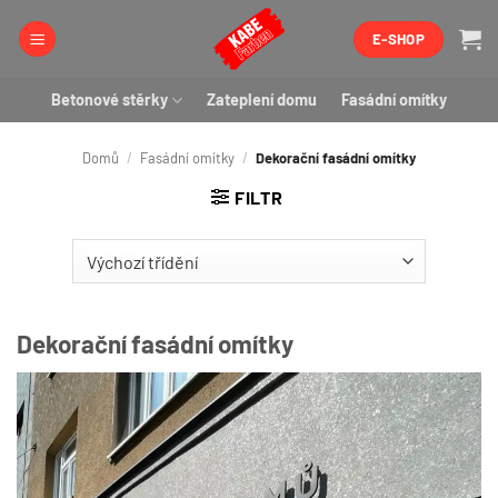
Přeskočit
E-SHOP
na
obsah
Betonové stěrky
Zateplení domu
Fasádní omítky
Domů
/
Fasádní omítky
/
Dekorační fasádní omítky
FILTR
Dekorační fasádní omítky