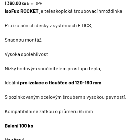
1 360,00
bez DPH
Kč
IsoFux ROCKET
je teleskopická šroubovací hmoždinka
Pro izolačních desky v systémech ETICS.
Snadnou montáž,
Vysoká spolehlivost
Nízký bodovým součinitelem prostupu tepla.
Ideální
pro izolace o tloušťce od 120-160 mm
S pozinkovaným ocelovým šroubem s vysokou pevností.
Kompatibilní se zátkou o průměru 65 mm
Balení 100 ks
Množství: