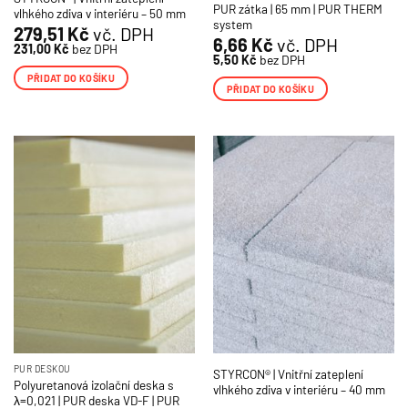
PUR zátka | 65 mm | PUR THERM
vlhkého zdiva v interiéru – 50 mm
system
279,51
Kč
vč. DPH
6,66
Kč
vč. DPH
231,00
Kč
bez DPH
5,50
Kč
bez DPH
PŘIDAT DO KOŠÍKU
PŘIDAT DO KOŠÍKU
PUR DESKOU
STYRCON® | Vnitřní zateplení
Polyuretanová izolační deska s
vlhkého zdiva v interiéru – 40 mm
λ=0,021 | PUR deska VD-F | PUR