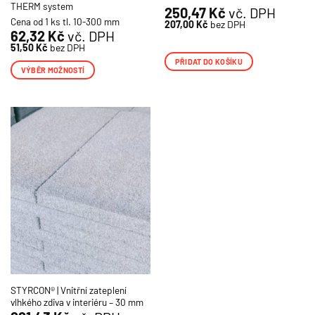
THERM system
250,47
Kč
vč. DPH
Cena od 1 ks tl. 10-300 mm
207,00
Kč
bez DPH
62,32
Kč
vč. DPH
51,50
Kč
bez DPH
PŘIDAT DO KOŠÍKU
VÝBĚR MOŽNOSTÍ
Tento
produkt
má
více
variant.
Možnosti
lze
vybrat
na
stránce
produktu
STYRCON® | Vnitřní zateplení
vlhkého zdiva v interiéru – 30 mm