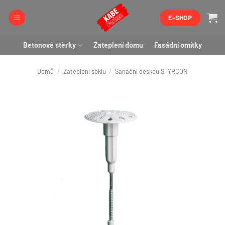
Přeskočit
E-SHOP
na
obsah
Betonové stěrky
Zateplení domu
Fasádní omítky
Domů
/
Zateplení soklu
/
Sanační deskou STYRCON