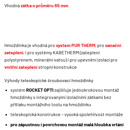
Vhodná
zátka o průměru 65 mm
Hmoždinka je vhodná pro
system PUR THERM
, pro
sanační
zateplení
, i pro systémy KABETHERM (zateplení
polystyrenem, minerální vatou) i pro upevnění izolací pro
vnitřní zateplení
stropní konstrukce
Výhody teleskopické šroubovací hmoždinky
systém
ROCKET OPTI
zajišťuje jednokrokovou montáž
hmoždinky s integrovanými izolačními zátkami bez
přítlaku montážního toolu na hmoždinku
teleskopická konstrukce – vysoká spolehlivost montáže
pro zápustnou i povrchovou montáž malá hloubka vrtání