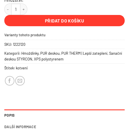
Talířová teleskopická šroubovací hmoždinka 195 mm IsoFux ROCKET
PŘIDAT DO KOŠÍKU
Varianty tohoto produktu
SKU:
1222120
Kategorií:
Hmoždinky
,
PUR deskou
,
PUR THERM | Lepší zateplení
,
Sanační
deskou STYRCON
,
XPS polystyrenem
Štítek:
kotveni
POPIS
DALŠÍ INFORMACE