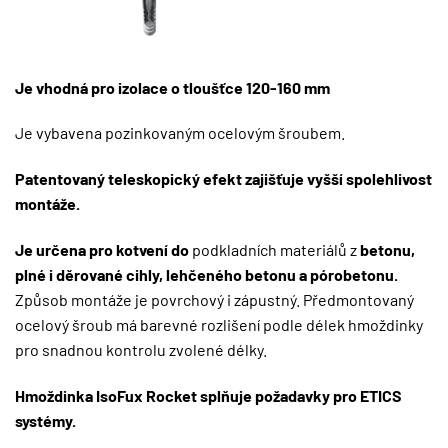
Je vhodná pro izolace o tloušťce 120-160 mm
Je vybavena pozinkovaným ocelovým šroubem.
Patentovaný teleskopický efekt zajišťuje vyšší spolehlivost
montáže.
Je určena pro kotvení do
podkladních materiálů z
betonu,
plné i děrované cihly, lehčeného betonu a pórobetonu.
Způsob montáže je povrchový i zápustný. Předmontovaný
ocelový šroub má barevné rozlišení podle délek hmoždinky
pro snadnou kontrolu zvolené délky.
Hmoždinka IsoFux Rocket splňuje požadavky pro ETICS
systémy.