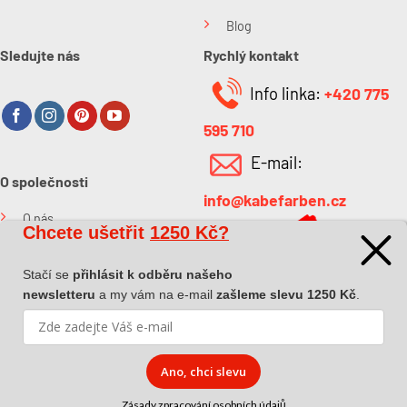
Blog
Sledujte nás
Rychlý kontakt
Info linka:
+420 775
595 710
E-mail:
O společnosti
info@kabefarben.cz
O nás
Chcete ušetřit
1250 Kč?
Kontakt
Stačí se
přihlásit k odběru našeho
newsletteru
a my vám na e-mail
zašleme slevu 1250 Kč
.
Ano, chci slevu
Copyright 2026 ©
Dova a.s.
|
Pokyny k převzetí zásilky
|
Zásady
zpracování osobních údajů
|
Affiliate spolupráce
Zásady zpracování osobních údajů