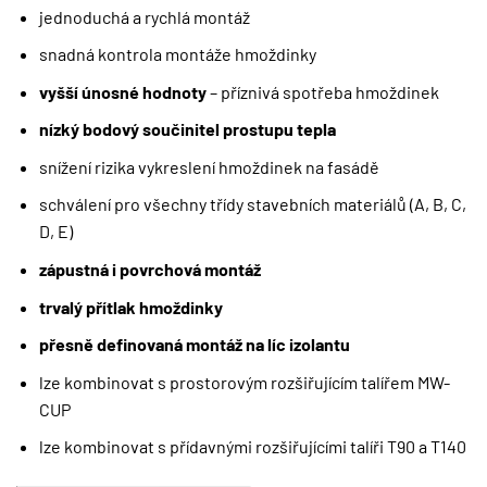
jednoduchá a rychlá montáž
snadná kontrola montáže hmoždinky
vyšší únosné hodnoty
– příznivá spotřeba hmoždinek
nízký bodový součinitel prostupu tepla
snížení rizika vykreslení hmoždinek na fasádě
schválení pro všechny třídy stavebních materiálů (A, B, C,
D, E)
zápustná i povrchová montáž
trvalý přítlak hmoždinky
přesně definovaná montáž na líc izolantu
lze kombinovat s prostorovým rozšiřujícím talířem MW-
CUP
lze kombinovat s přídavnými rozšiřujícími talíři T90 a T140