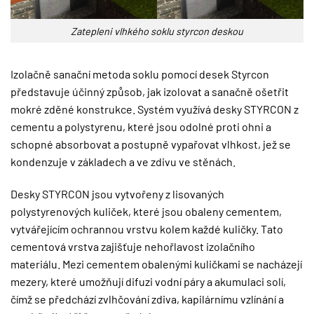
Zatepleni vlhkého soklu styrcon deskou
Izolačně sanační metoda soklu pomocí desek Styrcon
představuje účinný způsob, jak izolovat a sanačně ošetřit
mokré zděné konstrukce. Systém využívá desky STYRCON z
cementu a polystyrenu, které jsou odolné proti ohni a
schopné absorbovat a postupně vypařovat vlhkost, jež se
kondenzuje v základech a ve zdivu ve stěnách.
Desky STYRCON jsou vytvořeny z lisovaných
polystyrenových kuliček, které jsou obaleny cementem,
vytvářejícím ochrannou vrstvu kolem každé kuličky. Tato
cementová vrstva zajišťuje nehořlavost izolačního
materiálu. Mezi cementem obalenými kuličkami se nacházejí
mezery, které umožňují difuzi vodní páry a akumulaci solí,
čímž se předchází zvlhčování zdiva, kapilárnímu vzlínání a