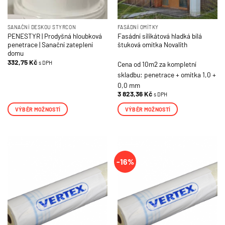
SANAČNÍ DESKOU STYRCON
FASÁDNÍ OMÍTKY
PENESTYR | Prodyšná hloubková
Fasádní silikátová hladká bílá
penetrace | Sanační zateplení
štuková omítka Novalith
domu
332,75
Kč
s DPH
Cena od 10m2 za kompletní
skladbu: penetrace + omítka 1,0 +
0,0 mm
3 823,36
Kč
s DPH
VÝBĚR MOŽNOSTÍ
VÝBĚR MOŽNOSTÍ
Tento
Tento
produkt
produkt
má
má
více
více
-16%
variant.
variant.
Možnosti
Možnosti
lze
lze
vybrat
vybrat
na
na
stránce
stránce