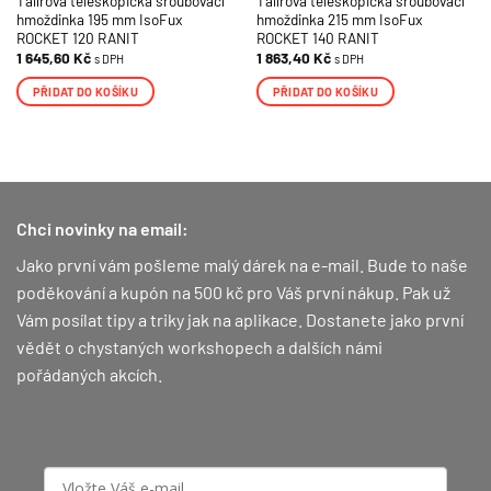
Talířová teleskopická šroubovací
Talířová teleskopická šroubovací
hmoždinka 195 mm IsoFux
hmoždinka 215 mm IsoFux
ROCKET 120 RANIT
ROCKET 140 RANIT
1 645,60
Kč
1 863,40
Kč
s DPH
s DPH
PŘIDAT DO KOŠÍKU
PŘIDAT DO KOŠÍKU
Chci novinky na email:
Jako první vám pošleme malý dárek na e-mail. Bude to naše
poděkování a kupón na 500 kč pro Váš první nákup.
Pak už
Vám posílat tipy a triky jak na aplikace. Dostanete jako první
vědět o chystaných workshopech a dalších námi
pořádaných akcích.