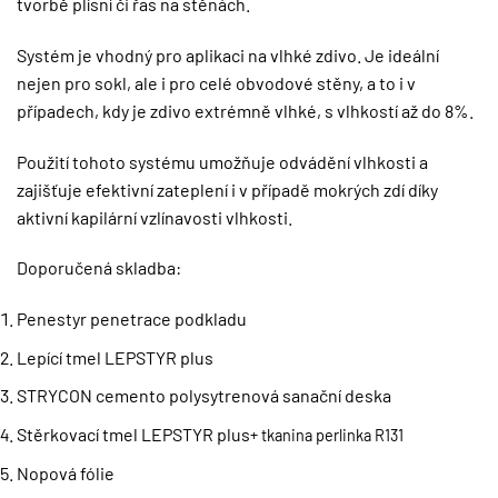
tvorbě plísní či řas na stěnách.
Systém je vhodný pro aplikaci na vlhké zdivo. Je ideální
nejen pro sokl, ale i pro celé obvodové stěny, a to i v
případech, kdy je zdivo extrémně vlhké, s vlhkostí až do 8%.
Použití tohoto systému umožňuje odvádění vlhkosti a
zajišťuje efektivní zateplení i v případě mokrých zdí díky
aktivní kapilární vzlínavosti vlhkosti.
Doporučená skladba:
Penestyr penetrace podkladu
Lepící tmel LEPSTYR plus
STRYCON cemento polysytrenová sanační deska
Stěrkovací tmel LEPSTYR plus
+ tkanina perlinka R131
Nopová fólie