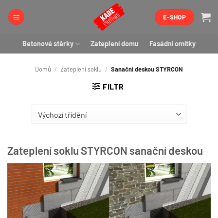
Přeskočit
E-SHOP
na
obsah
Betonové stěrky
Zateplení domu
Fasádní omítky
Domů
/
Zateplení soklu
/
Sanační deskou STYRCON
FILTR
Zateplení soklu STYRCON sanační deskou