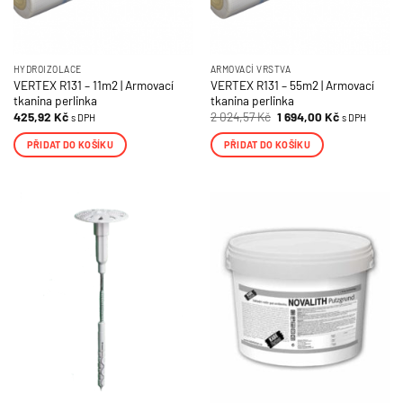
produktu
produktu
HYDROIZOLACE
ARMOVACÍ VRSTVA
VERTEX R131 – 11m2 | Armovací
VERTEX R131 – 55m2 | Armovací
tkanina perlinka
tkanina perlinka
Původní
Aktuální
425,92
Kč
2 024,57
Kč
1 694,00
Kč
s DPH
s DPH
cena
cena
byla:
je:
PŘIDAT DO KOŠÍKU
PŘIDAT DO KOŠÍKU
2
1
024,57 Kč.
694,00 Kč.