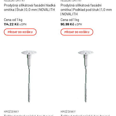
FASÁDNÍ OMÍTKY
FASÁDNÍ OMÍTKY
Prodyšná silikátová fasádní hladká
Prodyšná silikátová fasádní
omítka | Štuk | 0,0 mm | NOVALITH
omítka | Podklad pod štuk | 1,0 mm
| NOVALITH
Cena od 1 kg
Cena od 1 kg
114,22
Kč
90,99
Kč
s DPH
s DPH
PŘIDAT DO KOŠÍKU
PŘIDAT DO KOŠÍKU
HMOŽDINKY
HMOŽDINKY