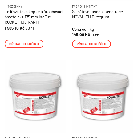
HMOŽDINKY
FASÁDNÍ OMÍTKY
Talířová teleskopická šroubovací
Silikátová fasádní penetrace |
hmoždinka 175 mm IsoFux
NOVALITH Putzgrunt
ROCKET 100 RANIT
1 585,10
Kč
s DPH
Cena od 1 kg
145,08
Kč
s DPH
PŘIDAT DO KOŠÍKU
PŘIDAT DO KOŠÍKU