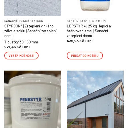
SANAČNÍ DESKOU STYRCON
SANAČNÍ DESKOU STYRCON
STYRCON® | Zateplení vlhkého
LEPSTYR + | 25 kg | lepící a
zdiva a soklu | Sanační zateplení
štěrkovací tmel | Sanační
domu
zateplení domu
439,23
Kč
s DPH
Tloušťky 30-150 mm
221,43
Kč
s DPH
VÝBĚR MOŽNOSTÍ
PŘIDAT DO KOŠÍKU
Tento
produkt
má
více
variant.
Možnosti
lze
vybrat
na
stránce
produktu