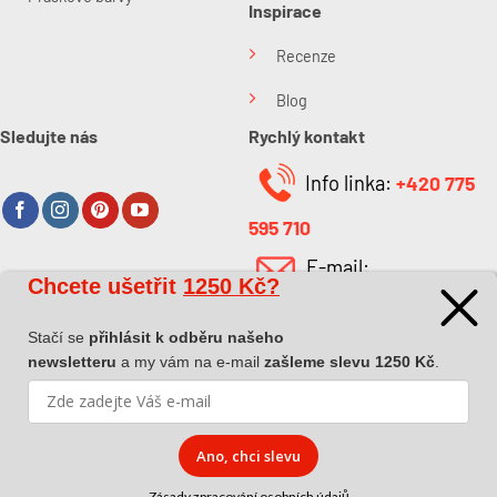
Inspirace
Recenze
Blog
Sledujte nás
Rychlý kontakt
Info linka:
+420 775
595 710
E-mail:
Chcete ušetřit
1250 Kč?
O společnosti
info@kabefarben.cz
O nás
Stačí se
přihlásit k odběru našeho
newsletteru
a my vám na e-mail
zašleme slevu 1250 Kč
.
Kontakt
Ano, chci slevu
Zásady zpracování osobních údajů