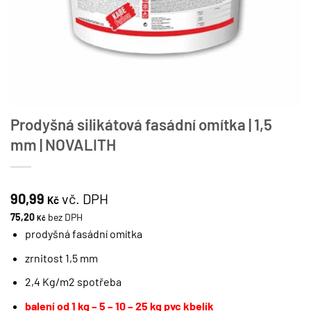
Prodyšná silikátová fasádní omítka | 1,5
mm | NOVALITH
90,99
vč. DPH
Kč
75,20
bez DPH
Kč
prodyšná fasádní omítka
zrnitost 1,5 mm
2,4 Kg/m2 spotřeba
balení od 1 kg – 5 – 10 – 25 kg pvc kbelík