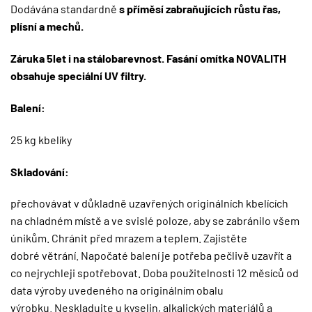
Dodávána standardně
s příměsí zabraňujících růstu řas,
plísní a mechů.
Záruka 5let i na stálobarevnost. Fasání omítka NOVALITH
obsahuje speciální UV filtry.
Balení:
25 kg kbelíky
Skladování:
přechovávat v důkladně uzavřených originálních kbelících
na chladném místě a ve svislé poloze, aby se zabránilo všem
únikům. Chránit před mrazem a teplem. Zajistěte
dobré větrání. Napočaté balení je potřeba pečlivě uzavřít a
co nejrychleji spotřebovat. Doba použitelnosti 12 měsíců od
data výroby uvedeného na originálním obalu
výrobku. Neskladujte u kyselin, alkalických materiálů a