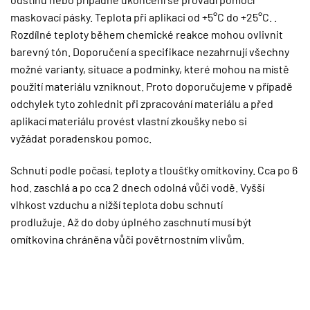
maskovací pásky. Teplota při aplikaci od +5°C do +25°C. .
Rozdílné teploty během chemické reakce mohou ovlivnit
barevný tón. Doporučení a specifikace nezahrnují všechny
možné varianty, situace a podmínky, které mohou na místě
použití materiálu vzniknout. Proto doporučujeme v případě
odchylek tyto zohlednit při zpracování materiálu a před
aplikací materiálu provést vlastní zkoušky nebo si
vyžádat poradenskou pomoc.
Schnutí podle počasí, teploty a tloušťky omítkoviny. Cca po 6
hod. zaschlá a po cca 2 dnech odolná vůči vodě. Vyšší
vlhkost vzduchu a nižší teplota dobu schnutí
prodlužuje. Až do doby úplného zaschnutí musí být
omítkovina chráněna vůči povětrnostním vlivům.