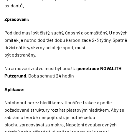
oxidantů.
Zpracování:
Podklad musí být čistý, suchý, únosný a odmaštěný. U nových
omítek je nutno dodržet dobu karbonizace 2-3 týdny. Špatně
držící nátěry, skvrny od oleje apod. musí
být odstraněny.
Na armovací vrstvu musí být použta
penetrace NOVALITH
Putzgrund
. Doba schnutí 24 hodin
Aplikace:
Natáhnout nerez hladítkem v tloušťce frakce a podle
požadované struktury roztírat plastovým hladítkem. Aby se
zabránilo tvorbě nespojitostí, je nutné celou
plochu zpracovávat za mokra. Napojení dvoubarevných
odstínů nebo případné ukončení se provádí pomocí