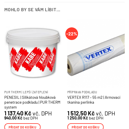
MOHLO BY SE VÁM LÍBIT…
-22%
PUR THERM | LEPŠÍ ZATEPLENÍ
PŘÍPRAVA PODKLADU
PENESIL | Silikátová hloubková
VERTEX R117 – 55 m2 | Armovací
penetrace podkladu | PUR THERM
tkanina perlinka
system
1 137,40
Kč
vč. DPH
1 512,50
Kč
vč. DPH
940,00
Kč
bez DPH
1 250,00
Kč
bez DPH
PŘIDAT DO KOŠÍKU
PŘIDAT DO KOŠÍKU