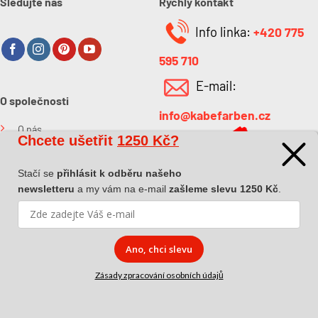
Sledujte nás
Rychlý kontakt
Info linka:
+420 775
595 710
E-mail:
O společnosti
info@kabefarben.cz
O nás
Chcete ušetřit
1250 Kč?
Kontakt
Stačí se
přihlásit k odběru našeho
newsletteru
a my vám na e-mail
zašleme slevu 1250 Kč
.
Ano, chci slevu
Copyright 2026 ©
Dova a.s.
|
Pokyny k převzetí zásilky
|
Zásady
Zásady zpracování osobních údajů
zpracování osobních údajů
|
Affiliate spolupráce