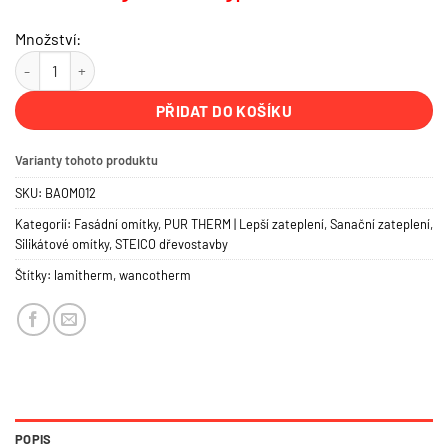
Množství:
Prodyšná silikátová fasádní omítka | 1,5 mm | NOVALITH množství
PŘIDAT DO KOŠÍKU
Varianty tohoto produktu
SKU:
BAOM012
Kategorií:
Fasádní omítky
,
PUR THERM | Lepší zateplení
,
Sanační zateplení
,
Silikátové omítky
,
STEICO dřevostavby
Štítky:
lamitherm
,
wancotherm
POPIS