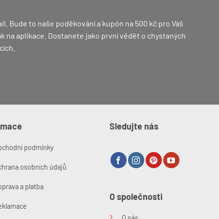
il. Bude to naše poděkování a kupón na 500 kč pro Váš
 jak na aplikace. Dostanete jako první vědět o chystaných
cích.
rmace
Sledujte nás
bchodní podmínky
chrana osobních údajů
prava a platba
O společnosti
eklamace
O nás