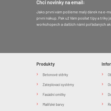
Chci novinky na email:
Jako první vám pošleme malý dárek na e-ma
první nákup.
Pak už Vám posílat tipy a triky
workshopech a dalších námi pořádaných ak
Produkty
Info
Betonové stěrky
O
Zateplovací systémy
O
Fasádní omítky
Do
Malířské barvy
R