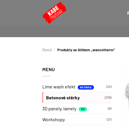
Přeskočit
na
obsah
Domů
/
Produkty se štítkem „wancotherm“
MENU
Lime wash efekt
(24)
Betonové stěrky
(379)
3D panely, lamely
(8)
Workshopy
(21)