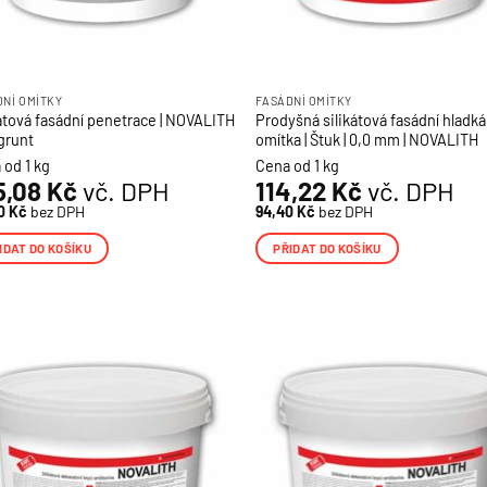
DNÍ OMÍTKY
FASÁDNÍ OMÍTKY
kátová fasádní penetrace | NOVALITH
Prodyšná silikátová fasádní hladká
grunt
omítka | Štuk | 0,0 mm | NOVALITH
 od 1 kg
Cena od 1 kg
5,08
Kč
vč. DPH
114,22
Kč
vč. DPH
90
Kč
bez DPH
94,40
Kč
bez DPH
IDAT DO KOŠÍKU
PŘIDAT DO KOŠÍKU