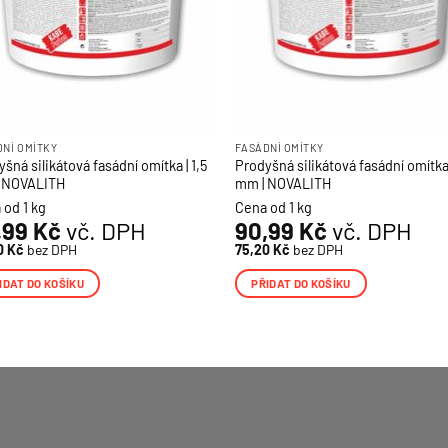
DNÍ OMÍTKY
FASÁDNÍ OMÍTKY
šná silikátová fasádní omítka | 1,5
Prodyšná silikátová fasádní omítka 
 NOVALITH
mm | NOVALITH
 od 1 kg
Cena od 1 kg
,99
Kč
vč. DPH
90,99
Kč
vč. DPH
0
Kč
bez DPH
75,20
Kč
bez DPH
IDAT DO KOŠÍKU
PŘIDAT DO KOŠÍKU