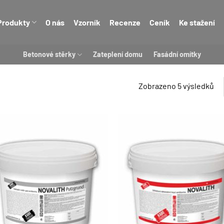
Produkty
O nás
Vzorník
Recenze
Ceník
Ke stažení
Betonové stěrky
Zateplení domu
Fasádní omítky
Zobrazeno 5 výsledků