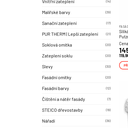
Vnitřní zateplení
(14)
Malířské barvy
(39)
Sanační zateplení
(17)
FASÁ
Sili
PUR THERM | Lepší zateplení
(21)
Putz
Cena
Soklová omítka
(20)
14
Zateplení soklu
119,
(20)
PŘ
Slevy
(30)
Fasádní omítky
(20)
Fasádní barvy
(12)
Čištění a nátěr fasády
(7)
STEICO dřevostavby
(19)
Nářadí
(36)