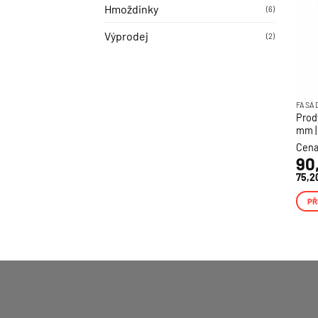
Hmoždinky
(6)
Výprodej
(2)
FASÁ
Prody
mm |
Cena
90
75,2
PŘ