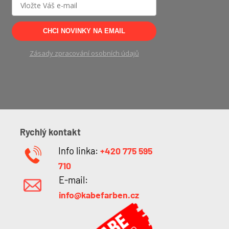
CHCI NOVINKY NA EMAIL
Zásady zpracování osobních údajů
Rychlý kontakt
Info linka:
+420 775 595
710
E-mail:
info@kabefarben.cz