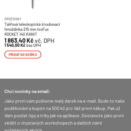
HMOŽDINKY
Talířová teleskopická šroubovací
hmoždinka 215 mm IsoFux
ROCKET 140 RANIT
1 863,40
Kč
vč. DPH
1 540,00
Kč
bez DPH
PŘIDAT DO KOŠÍKU
Chci novinky na email:
Jako první vám pošleme malý dárek na e-mail. Bude to naše
poděkování a kupón na 500 kč pro Váš první nákup.
Pak už
Vám posílat tipy a triky jak na aplikace. Dostanete jako první
vědět o chystaných workshopech a dalších námi
pořádaných akcích.