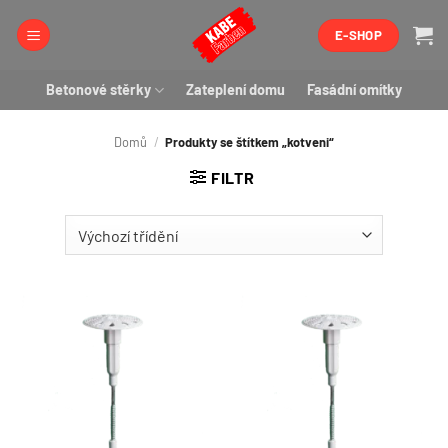
Přeskočit
E-SHOP
na
obsah
Betonové stěrky
Zateplení domu
Fasádní omítky
Domů
/
Produkty se štítkem „kotveni“
FILTR