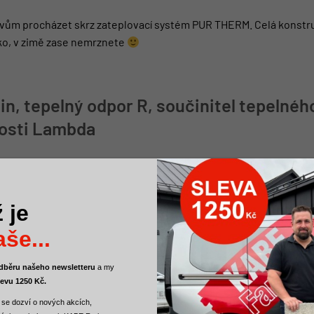
jevům procházet skrz zateplovací systém PUR THERM. Celá konstruk
orko, v zimě zase nemrznete
čin, tepelný odpor R, součinitel tepelnéh
vosti Lambda
 je
še...
 odběru našeho newsletteru
a
my
levu 1250 Kč.
 se dozví o nových akcích,