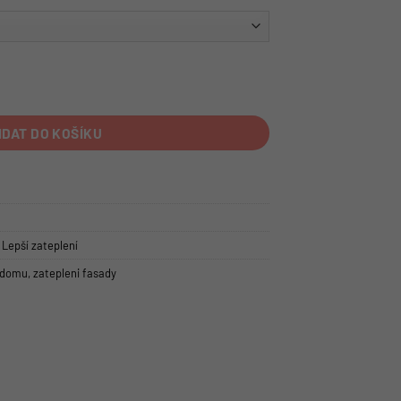
λ=0,021 | PUR deska VD-F | PUR THERM system množství
IDAT DO KOŠÍKU
Lepší zateplení
 domu
,
zatepleni fasady