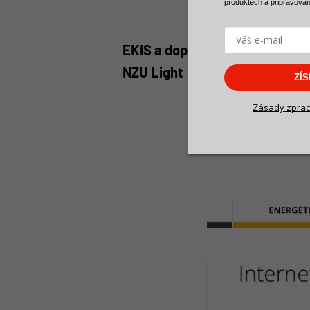
produktech a
připravova
EKIS a doporučení tloušťky 110
NZU Light
ZÍ
Zásady zprac