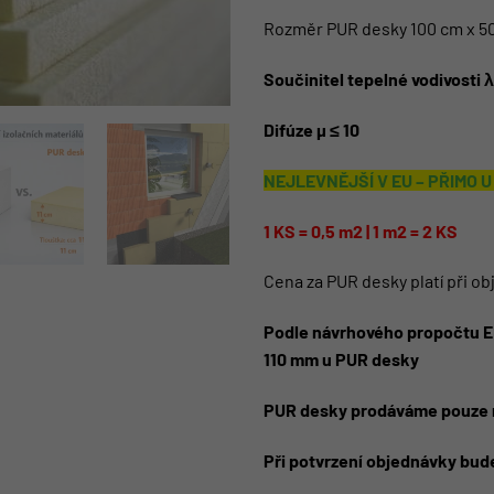
Rozměr PUR desky 100 cm x 5
Součinitel tepelné vodivosti 
Difúze µ ≤ 10
NEJLEVNĚJŠÍ V EU – PŘIMO 
1 KS = 0,5 m2 | 1 m2 = 2 KS
Cena za PUR desky platí při 
Podle návrhového propočtu E
110 mm u PUR desky
PUR desky prodáváme pouze n
Při potvrzení objednávky bud