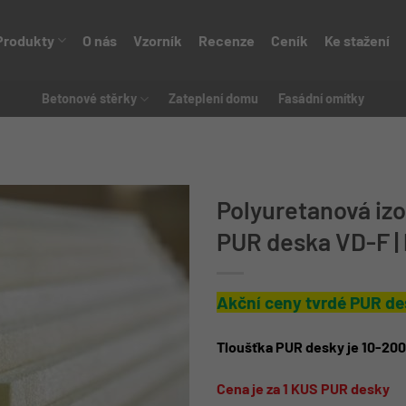
Produkty
O nás
Vzorník
Recenze
Ceník
Ke stažení
Betonové stěrky
Zateplení domu
Fasádní omítky
Polyuretanová izol
PUR deska VD-F 
Akční ceny tvrdé PUR d
Tloušťka PUR desky je 10-20
Cena je za 1 KUS PUR desky