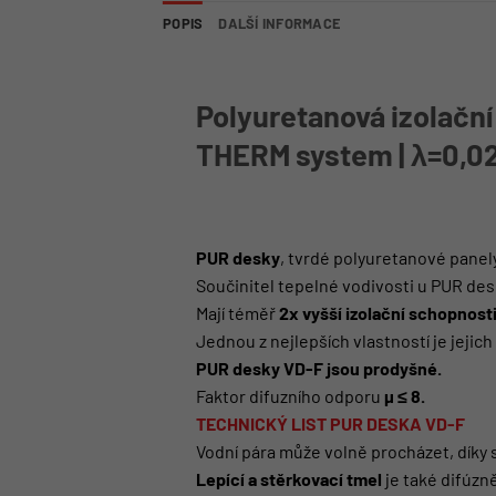
POPIS
DALŠÍ INFORMACE
Polyuretanová izolační
THERM system | λ=0,0
PUR desky
, tvrdé polyuretanové panely
Součinitel tepelné vodivosti u PUR des
Mají téměř
2x vyšší izolační schopnost
Jednou z nejlepších vlastností je jejich
PUR desky VD-F jsou prodyšné.
Faktor difuzního odporu
µ ≤ 8.
TECHNICKÝ LIST PUR DESKA VD-F
Vodní pára může volně procházet, dík
Lepící a stěrkovací tmel
je také difúzn