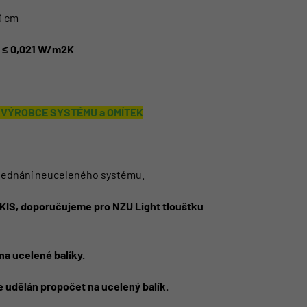
0 cm
λ ≤ 0,021 W/m2K
U VÝROBCE SYSTÉMU a OMÍTEK
objednání neuceleného systému.
KIS, doporučujeme pro NZU Light tloušťku
a ucelené balíky.
e udělán propočet na ucelený balík.