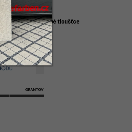
u, který je v návrhové tloušťce