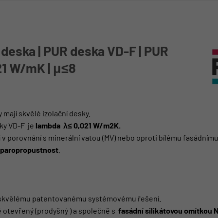
 deska | PUR deska VD-F | PUR
21 W/mK | μ≤8
 mají skvělé izolační desky.
ky VD-F je
lambda λ≤ 0,021 W/m2K.
i
v porovnání s minerální vatou (MV) nebo oproti bílému fasádnímu
paropropustnost
.
y skvělému patentovanému systémovému řešení.
ě otevřený (prodyšný ) a společně s
fasádní silikátovou omítkou