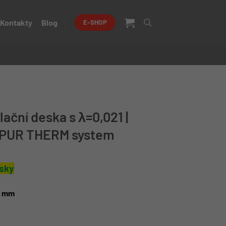
Kontakty
Blog
E-SHOP
ační deska s λ=0,021 |
| PUR THERM system
esky
0 mm