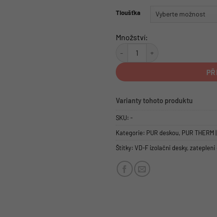
Tloušťka
Množství:
Polyuretanová izolační deska s 
PŘ
Varianty tohoto produktu
SKU:
-
Kategorie:
PUR deskou
,
PUR THERM | 
Štítky:
VD-F izolačni desky
,
zatepleni