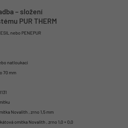
adba – složení
ystému PUR THERM
NESIL nebo PENEPUR
bo natloukací
bo 70 mm
R131
mítku
omítka Novalith , zrno 1,5 mm
ikátová omítka Novalith , zrno 1,0 + 0,0