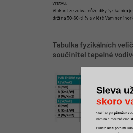
vrstvu.
Vlhkost ze zdiva může díky fyzikalním 
drží na 50-60-ti % a v létě Vám není h
Tabulka fyzikálních veli
součinitel tepelné vodi
Sleva už
skoro va
Stačí se jen
přihlásit k
vám na e-mail zašleme
s
Budete mezi
prvními, kdo