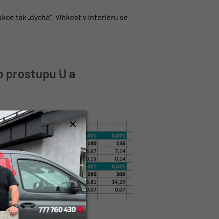
ce tak „dýchá“. Vlhkost v interiéru se
o prostupu U a