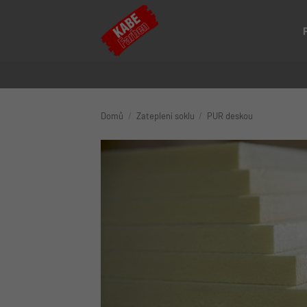
Přeskočit
na
obsah
Domů
/
Zateplení soklu
/
PUR deskou