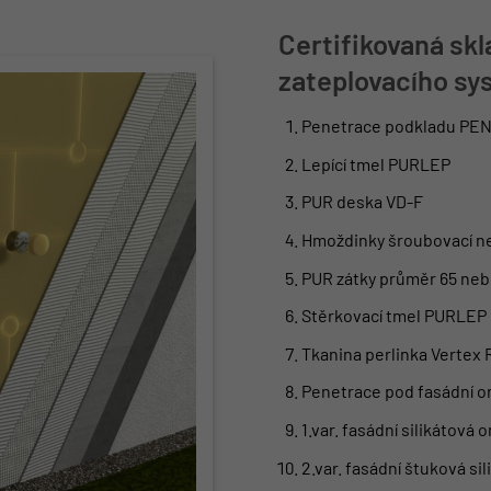
Certifikovaná skl
zateplovacího s
Penetrace podkladu PE
Lepící tmel PURLEP
PUR deska VD-F
Hmoždinky šroubovací ne
PUR zátky průměr 65 ne
Stěrkovací tmel PURLEP
Tkanina perlinka Vertex 
Penetrace pod fasádní o
1.var. fasádní silikátová 
2.var. fasádní štuková sil