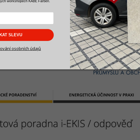
ných workshopech KABE Farben.
 mm PUR desky, jako ekvivalent k bílému polystyren
SKAT SLEVU
ování osobních údajů