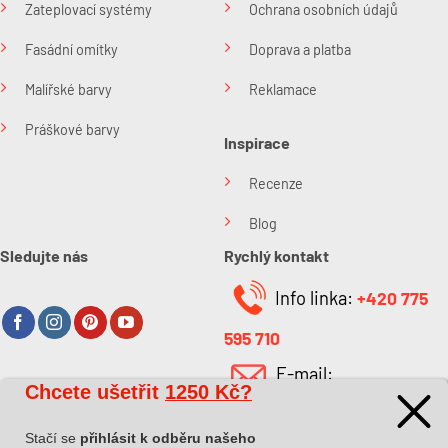
Zateplovací systémy
Ochrana osobních údajů
Fasádní omítky
Doprava a platba
Malířské barvy
Reklamace
Práškové barvy
Inspirace
Recenze
Blog
Sledujte nás
Rychlý kontakt
Info linka:
+420 775
595 710
E-mail:
Chcete ušetřit
1250 Kč?
O společnosti
info@kabefarben.cz
O nás
Stačí se
přihlásit k odběru našeho