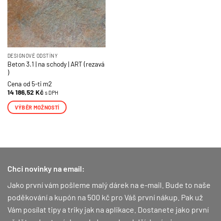
stránce
stránce
produktu
produktu
DESIGNOVÉ ODSTÍNY
Beton 3.1 | na schody | ART (rezavá
)
Cena od 5-ti m2
14 186,52
Kč
s DPH
VÝBĚR MOŽNOSTÍ
Tento
produkt
má
více
variant.
Chci novinky na email:
Možnosti
lze
Jako první vám pošleme malý dárek na e-mail. Bude to naše
vybrat
poděkování a kupón na 500 kč pro Váš první nákup.
Pak už
na
Vám posílat tipy a triky jak na aplikace. Dostanete jako první
stránce