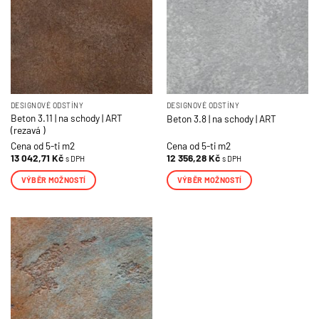
DESIGNOVÉ ODSTÍNY
DESIGNOVÉ ODSTÍNY
Beton 3.11 | na schody | ART
Beton 3.8 | na schody | ART
(rezavá )
Cena od 5-ti m2
Cena od 5-ti m2
13 042,71
Kč
12 356,28
Kč
s DPH
s DPH
VÝBĚR MOŽNOSTÍ
VÝBĚR MOŽNOSTÍ
Tento
Tento
produkt
produkt
má
má
více
více
variant.
variant.
Možnosti
Možnosti
lze
lze
vybrat
vybrat
na
na