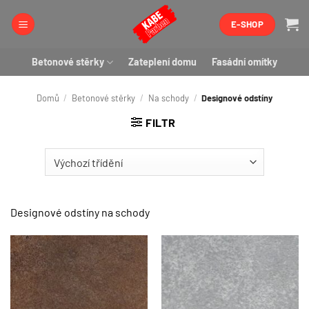
Přeskočit
E-SHOP
na
obsah
Betonové stěrky
Zateplení domu
Fasádní omítky
Domů
/
Betonové stěrky
/
Na schody
/
Designové odstíny
FILTR
Designové odstíny na schody