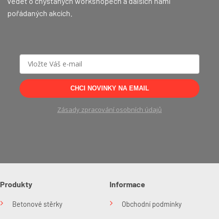
vědět o chystaných workshopech a dalších námi
produktu
pořádaných akcích.
CHCI NOVINKY NA EMAIL
Zásady zpracování osobních údajů
Produkty
Informace
Betonové stěrky
Obchodní podmínky