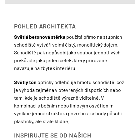
POHLED ARCHITEKTA
Světlá betonová stěrka
použitá přímo na stupních
schodiště vytváří velmi čistý, monolitický dojem.
Schodiště pak nepůsobí jako soubor jednotlivých
prvků, ale jako jeden celek, který přirozeně
navazuje na zbytek interiéru.
Světlý tón
opticky odlehčuje hmotu schodiště, což
je výhoda zejména v otevřených dispozicích nebo
tam, kde je schodiště výrazně viditelné. V
kombinaci s bočním nebo liniovým osvětlením
vynikne jemná struktura povrchu a schody působí
plasticky, ale stále klidně.
INSPIRUJTE SE OD NAŠICH