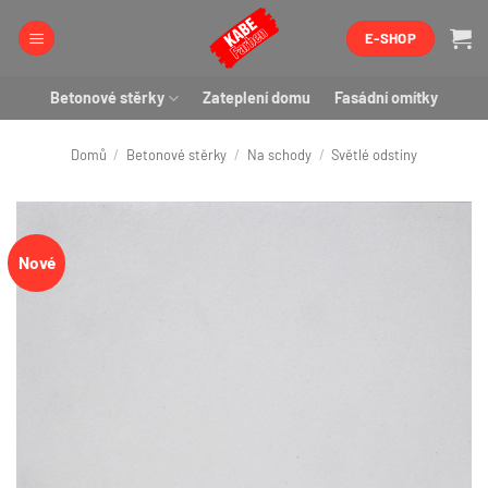
Přeskočit
E-SHOP
na
obsah
Betonové stěrky
Zateplení domu
Fasádní omítky
Domů
/
Betonové stěrky
/
Na schody
/
Světlé odstíny
Nové