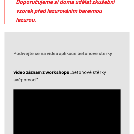
Doporučujeme si doma udělat zkušební
vzorek
před lazurováním barevnou
lazurou.
Podívejte se na videa aplikace betonové stěrky
video záznam z workshopu
„betonové stěrky
svépomoci“