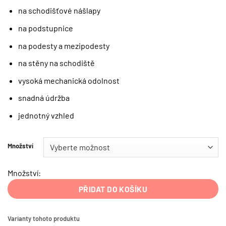
na schodišťové nášlapy
na podstupnice
na podesty a mezipodesty
na stěny na schodiště
vysoká mechanická odolnost
snadná údržba
jednotný vzhled
Množství
Množství:
PŘIDAT DO KOŠÍKU
Varianty tohoto produktu