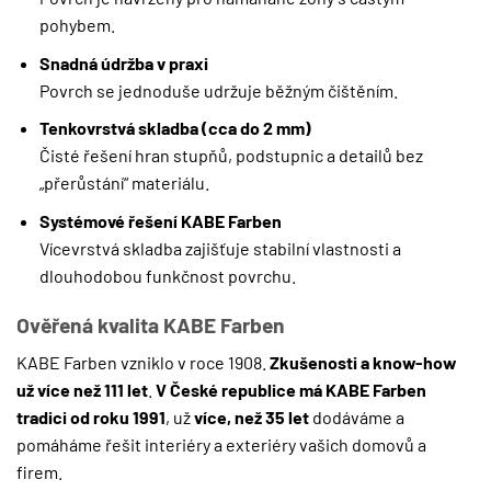
pohybem.
Snadná údržba v praxi
Povrch se jednoduše udržuje běžným čištěním.
Tenkovrstvá skladba (cca do 2 mm)
Čisté řešení hran stupňů, podstupnic a detailů bez
„přerůstání“ materiálu.
Systémové řešení KABE Farben
Vícevrstvá skladba zajišťuje stabilní vlastnosti a
dlouhodobou funkčnost povrchu.
Ověřená kvalita KABE Farben
KABE Farben vzniklo v roce 1908.
Zkušenosti a know-how
už více než 111 let
.
V České republice má KABE Farben
tradici od roku 1991
, už
více, než 35 let
dodáváme a
pomáháme řešit interiéry a exteriéry vašich domovů a
firem.