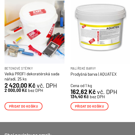
BETONOVÉ STĚRKY
MALÍŘSKÉ BARVY
Velká PROFI dekoratérská sada
Prodyšná barva | AQUATEX
nářadí, 25 ks
2 420,00
Kč
vč. DPH
Cena od 1 kg
2 000,00
Kč
bez DPH
162,62
Kč
vč. DPH
134,40
Kč
bez DPH
PŘIDAT DO KOŠÍKU
PŘIDAT DO KOŠÍKU
Chci novinky na email: