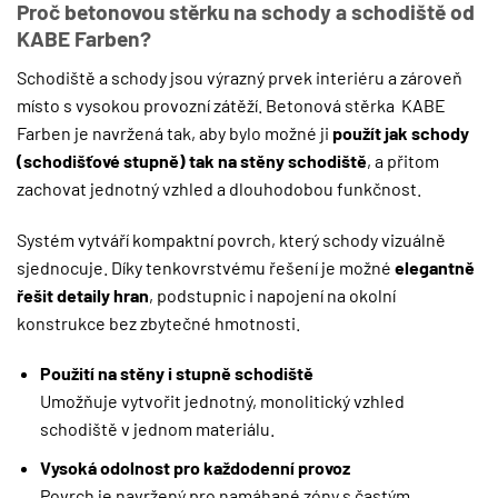
Proč betonovou stěrku na schody a schodiště od
KABE Farben?
Schodiště a schody jsou výrazný prvek interiéru a zároveň
místo s vysokou provozní zátěží. Betonová stěrka KABE
Farben je navržená tak, aby bylo možné ji
použít
jak schody
(schodišťové stupně) tak na stěny schodiště
, a přitom
zachovat jednotný vzhled a dlouhodobou funkčnost.
Systém vytváří kompaktní povrch, který schody vizuálně
sjednocuje. Díky tenkovrstvému řešení je možné
elegantně
řešit detaily hran
, podstupnic i napojení na okolní
konstrukce bez zbytečné hmotnosti.
Použití na stěny i stupně schodiště
Umožňuje vytvořit jednotný, monolitický vzhled
schodiště v jednom materiálu.
Vysoká odolnost pro každodenní provoz
Povrch je navržený pro namáhané zóny s častým