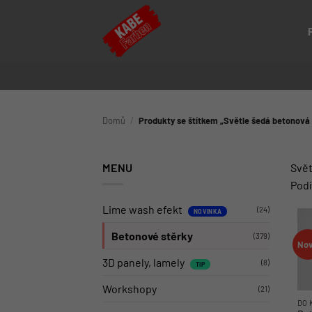
Přeskočit
na
obsah
Domů
/
Produkty se štítkem „Světle šedá betonová 
MENU
Svět
Podí
Lime wash efekt
(24)
Betonové stěrky
(379)
No
3D panely, lamely
(8)
Workshopy
(21)
DO 