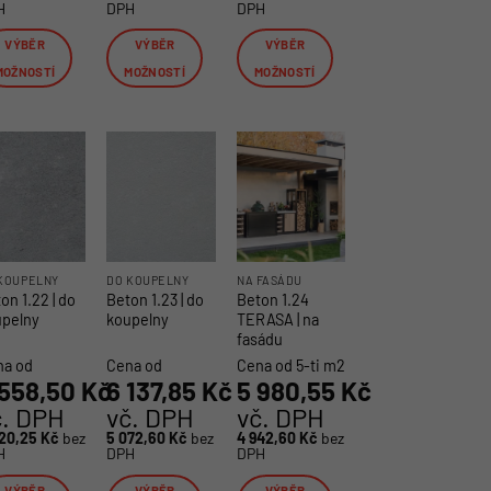
H
DPH
DPH
VÝBĚR
VÝBĚR
VÝBĚR
MOŽNOSTÍ
MOŽNOSTÍ
MOŽNOSTÍ
to
Tento
Tento
dukt
produkt
produkt
má
má
e
více
více
iant.
variant.
variant.
nosti
Možnosti
Možnosti
lze
lze
rat
vybrat
vybrat
KOUPELNY
DO KOUPELNY
NA FASÁDU
on 1.22 | do
Beton 1.23 | do
Beton 1.24
na
na
upelny
koupelny
TERASA | na
ánce
stránce
stránce
fasádu
duktu
produktu
produktu
na od
Cena od
Cena od 5-ti m2
 558,50
Kč
6 137,85
Kč
5 980,55
Kč
č. DPH
vč. DPH
vč. DPH
420,25
Kč
bez
5 072,60
Kč
bez
4 942,60
Kč
bez
H
DPH
DPH
VÝBĚR
VÝBĚR
VÝBĚR