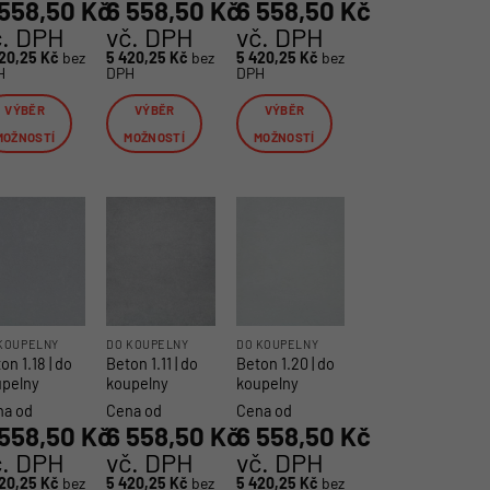
 558,50
Kč
6 558,50
Kč
6 558,50
Kč
č. DPH
vč. DPH
vč. DPH
420,25
Kč
bez
5 420,25
Kč
bez
5 420,25
Kč
bez
H
DPH
DPH
VÝBĚR
VÝBĚR
VÝBĚR
MOŽNOSTÍ
MOŽNOSTÍ
MOŽNOSTÍ
to
Tento
Tento
dukt
produkt
produkt
má
má
e
více
více
iant.
variant.
variant.
nosti
Možnosti
Možnosti
lze
lze
rat
vybrat
vybrat
KOUPELNY
DO KOUPELNY
DO KOUPELNY
on 1.18 | do
Beton 1.11 | do
Beton 1.20 | do
na
na
upelny
koupelny
koupelny
ánce
stránce
stránce
na od
Cena od
Cena od
duktu
produktu
produktu
 558,50
Kč
6 558,50
Kč
6 558,50
Kč
č. DPH
vč. DPH
vč. DPH
420,25
Kč
bez
5 420,25
Kč
bez
5 420,25
Kč
bez