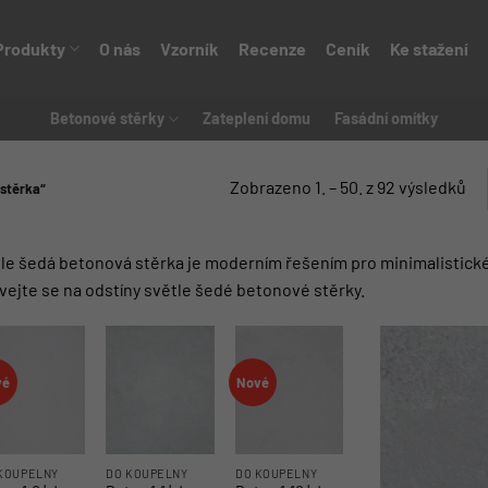
Produkty
O nás
Vzorník
Recenze
Ceník
Ke stažení
Betonové stěrky
Zateplení domu
Fasádní omítky
Zobrazeno 1. – 50. z 92 výsledků
stěrka“
le šedá betonová stěrka je moderním řešením pro minimalistické 
vejte se na odstíny světle šedé betonové stěrky.
vé
Nové
KOUPELNY
DO KOUPELNY
DO KOUPELNY