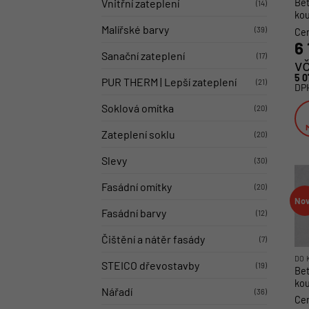
Bet
Vnitřní zateplení
(14)
ko
Malířské barvy
(39)
Cen
6
Sanační zateplení
(17)
v
5 
PUR THERM | Lepší zateplení
(21)
DP
Soklová omítka
(20)
Zateplení soklu
(20)
Ten
Slevy
pro
(30)
má
Fasádní omítky
(20)
víc
No
var
Fasádní barvy
(12)
Mož
Čištění a nátěr fasády
lze
(7)
vyb
DO 
STEICO dřevostavby
(19)
Bet
na
ko
str
Nářadí
(36)
Cen
pro