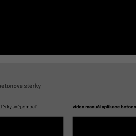
 betonové stěrky
těrky svépomoci“
video manuál aplikace betono