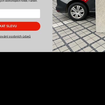
ných workshopech KABE Farben.
etonové stěrky
Beton 1.18 na schody.
SKAT SLEVU
ování osobních údajů