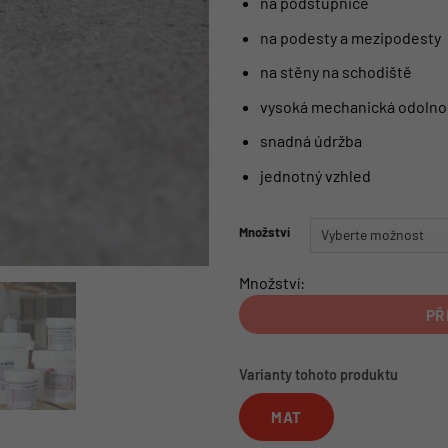
na podstupnice
na podesty a mezipodesty
na stěny na schodiště
vysoká mechanická odolno
snadná údržba
jednotný vzhled
Množství
Množství:
PŘ
Varianty tohoto produktu
MAT