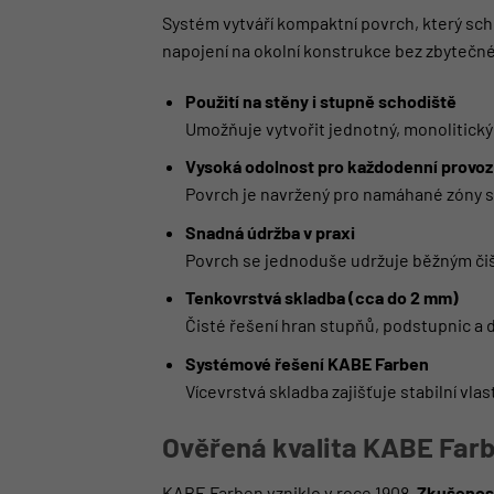
Systém vytváří kompaktní povrch, který sc
napojení na okolní konstrukce bez zbytečn
Použití na stěny i stupně schodiště
Umožňuje vytvořit jednotný, monolitický
Vysoká odolnost pro každodenní provoz
Povrch je navržený pro namáhané zóny 
Snadná údržba v praxi
Povrch se jednoduše udržuje běžným či
Tenkovrstvá skladba (cca do 2 mm)
Čisté řešení hran stupňů, podstupnic a d
Systémové řešení KABE Farben
Vícevrstvá skladba zajišťuje stabilní vl
Ověřená kvalita KABE Far
KABE Farben vzniklo v roce 1908.
Zkušenost