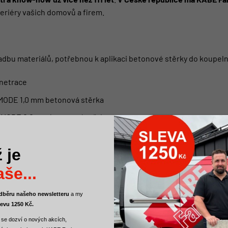
eriéry vašich domovů a firem.
dbu materiálů, potřebnou k aplikaci betonové stěrky do koupeln
netrace
h MODE 1,0 mm betonová stěrka
h MODE 0,0 mm betonová stěrka
barvená
 je
sparent
še...
kému poškození – EPOX 2K podlahový lak LESK
 odběru našeho newsletteru
a
my
levu 1250 Kč.
zkušební vzorek
před lazurováním barevnou lazurou.
 se dozví o nových akcích,