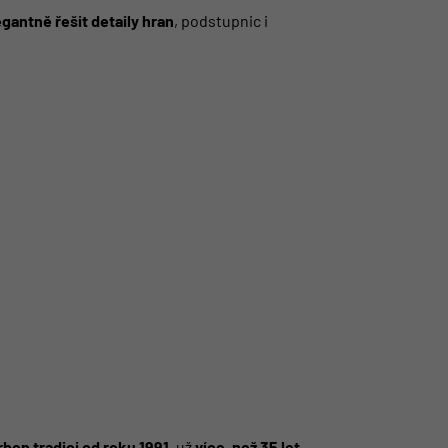
egantně řešit detaily hran
, podstupnic i
ben tradici od roku 1991
, už
více, než 35 let