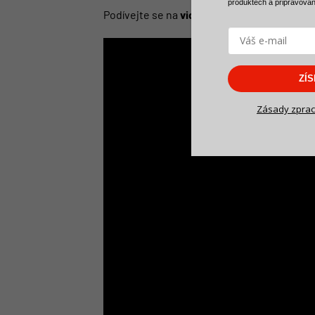
produktech a
připravova
Podívejte se na
video vzorník
s odstínem b
ZÍ
Zásady zprac