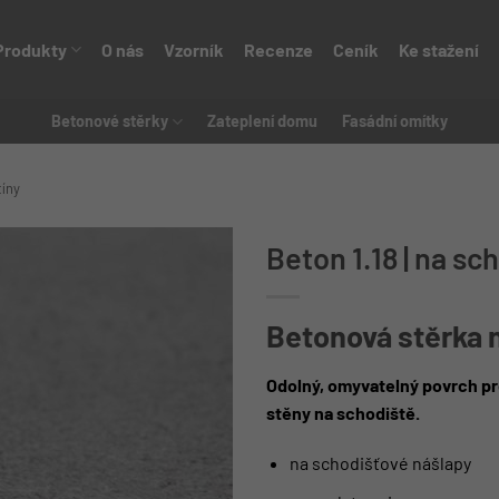
Produkty
O nás
Vzorník
Recenze
Ceník
Ke stažení
Betonové stěrky
Zateplení domu
Fasádní omítky
tíny
Beton 1.18 | na sc
Betonová stěrka 
Odolný, omyvatelný povrch pr
stěny na schodiště.
na schodišťové nášlapy