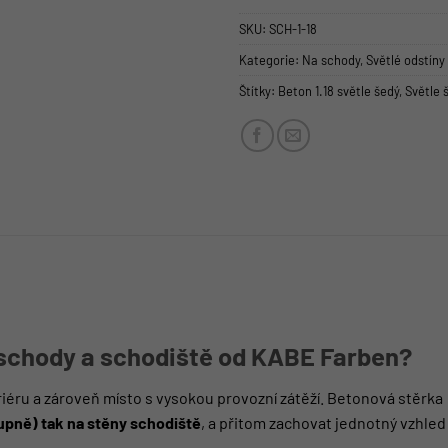
SKU:
SCH-1-18
Kategorie:
Na schody
,
Světlé odstíny
Štítky:
Beton 1.18 světle šedý
,
Světle 
 schody a schodiště od KABE Farben?
riéru a zároveň místo s vysokou provozní zátěží. Betonová stěrka
upně) tak na stěny schodiště
, a přitom zachovat jednotný vzhle