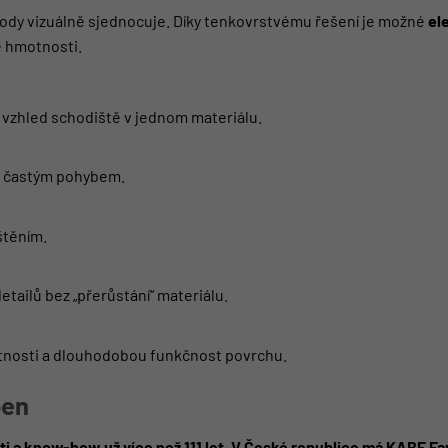
hody vizuálně sjednocuje. Díky tenkovrstvému řešení je možné
el
é hmotnosti.
 vzhled schodiště v jednom materiálu.
s častým pohybem.
štěním.
etailů bez „přerůstání“ materiálu.
astnosti a dlouhodobou funkčnost povrchu.
ben
i a know-how už více než 111 let
.
V České republice má KABE Far