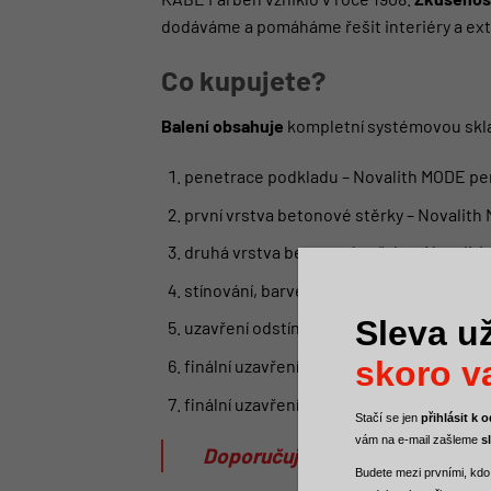
dodáváme a pomáháme řešit interiéry a ext
Co kupujete?
Balení obsahuje
kompletní systémovou skla
penetrace podkladu – Novalith MODE pe
první vrstva betonové stěrky – Novalit
druhá vrstva betonové stěrky – Novalit
stínování, barvení – Lazur MODE W – pro
Sleva už
uzavření odstínu – Lazur MODE W – tran
skoro va
finální uzavření proti vodě a mechanic
finální uzavření proti vodě – PUR lak MAT
Stačí se jen
přihlásit k
vám na e-mail zašleme
s
Doporučujeme si doma udělat 
Budete mezi
prvními, kdo