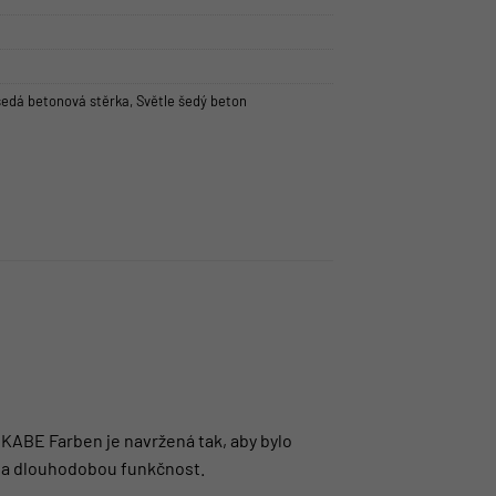
šedá betonová stěrka
,
Světle šedý beton
 KABE Farben je navržená tak, aby bylo
d a dlouhodobou funkčnost.