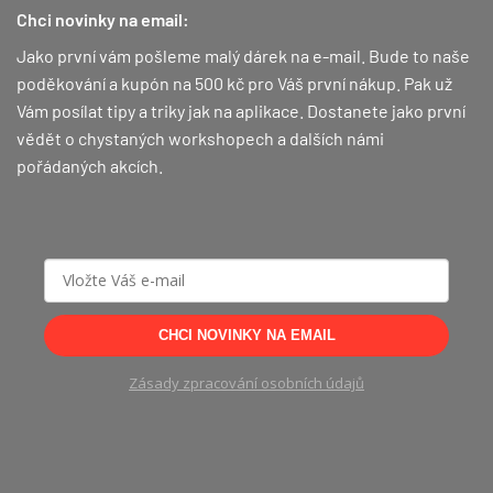
variant.
Chci novinky na email:
Možnosti
lze
Jako první vám pošleme malý dárek na e-mail. Bude to naše
vybrat
poděkování a kupón na 500 kč pro Váš první nákup.
Pak už
na
Vám posílat tipy a triky jak na aplikace. Dostanete jako první
stránce
vědět o chystaných workshopech a dalších námi
produktu
pořádaných akcích.
CHCI NOVINKY NA EMAIL
Zásady zpracování osobních údajů