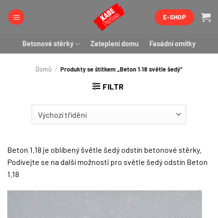
Přeskočit
E-SHOP
na
obsah
Betonové stěrky
Zateplení domu
Fasádní omítky
Domů
/
Produkty se štítkem „Beton 1.18 světle šedý“
FILTR
Beton 1.18 je oblíbený švětle šedý odstín betonové stěrky.
Podívejte se na další možnosti pro světle šedý odstín Beton
1.18