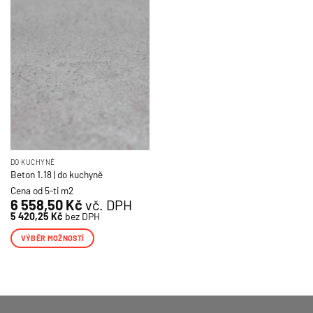
více
více
variant.
variant.
Možnosti
Možnosti
lze
lze
vybrat
vybrat
na
na
stránce
stránce
produktu
produktu
DO KUCHYNĚ
Beton 1.18 | do kuchyně
Cena od 5-ti m2
6 558,50
Kč
vč. DPH
5 420,25
Kč
bez DPH
VÝBĚR MOŽNOSTÍ
Tento
produkt
má
více