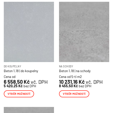
DO KOUPELNY
NA SCHODY
Beton 1.18 | do koupelny
Beton 1.18 | na schody
Cena od
Cena od 5-ti m2
6 558,50
Kč
vč. DPH
10 231,16
Kč
vč. DPH
5 420,25
Kč
bez DPH
8 455,50
Kč
bez DPH
VÝBĚR MOŽNOSTÍ
VÝBĚR MOŽNOSTÍ
Tento
Tento
produkt
produkt
má
má