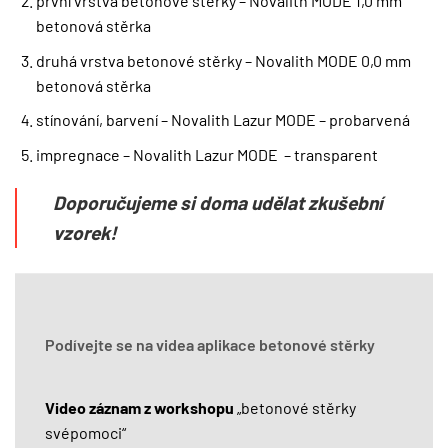
první vrstva betonové stěrky – Novalith MODE 1,0 mm
betonová stěrka
druhá vrstva betonové stěrky – Novalith MODE 0,0 mm
betonová stěrka
stínování, barvení – Novalith Lazur MODE – probarvená
impregnace – Novalith Lazur MODE – transparent
Doporučujeme si doma udělat zkušební
vzorek!
Podívejte se na videa aplikace betonové stěrky
Video záznam z workshopu
„betonové stěrky
svépomoci“