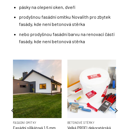
pásky na olepení oken, dveří
prodyšnou fasádní omítku Novalith pro zbytek
fasády, kde není betonová stěrka
nebo prodyšnou fasádní barvu na renovaci části
fasády, kde není betonová stěrka
FASÁDNÍ OMÍTKY
BETONOVÉ STĚRKY
dní
Fasádní silikátová 1,5 mm
Velká PROFI dekoratérská