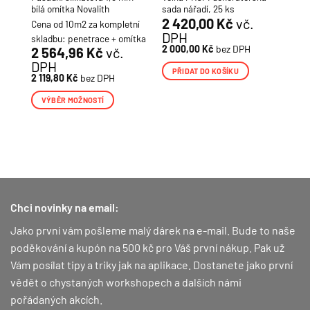
ITH
bílá omítka Novalith
sada nářadí, 25 ks
2 420,00
Kč
vč.
Cena od 10m2 za kompletní
DPH
H
skladbu: penetrace + omítka
2 000,00
Kč
bez DPH
2 564,96
Kč
vč.
DPH
PŘIDAT DO KOŠÍKU
2 119,80
Kč
bez DPH
VÝBĚR MOŽNOSTÍ
Tento
produkt
má
více
variant.
Možnosti
lze
Chci novinky na email:
vybrat
Jako první vám pošleme malý dárek na e-mail. Bude to naše
na
poděkování a kupón na 500 kč pro Váš první nákup.
Pak už
stránce
produktu
Vám posílat tipy a triky jak na aplikace. Dostanete jako první
vědět o chystaných workshopech a dalších námi
pořádaných akcích.