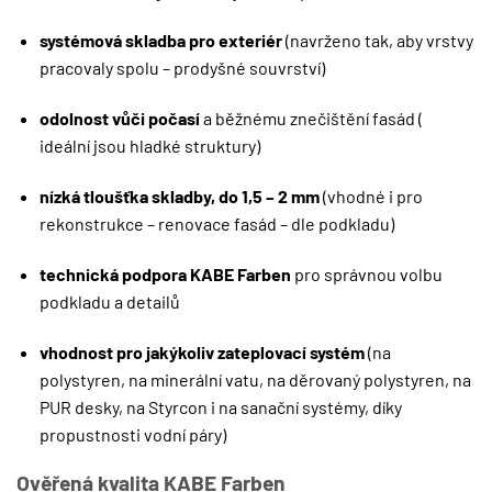
systémová skladba pro exteriér
(navrženo tak, aby vrstvy
pracovaly spolu – prodyšné souvrství)
odolnost vůči počasí
a běžnému znečištění fasád (
ideální jsou hladké struktury)
nízká tloušťka skladby, do 1,5 – 2 mm
(vhodné i pro
rekonstrukce – renovace fasád – dle podkladu)
technická podpora KABE Farben
pro správnou volbu
podkladu a detailů
vhodnost pro jakýkoliv zateplovací systém
(na
polystyren, na minerální vatu, na děrovaný polystyren, na
PUR desky, na Styrcon i na sanační systémy, díky
propustnosti vodní páry)
Ověřená kvalita KABE Farben