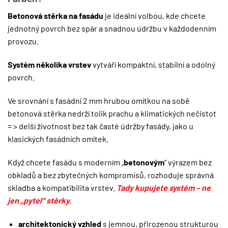
Betonová stěrka na fasádu
je ideální volbou, kde chcete
jednotný povrch bez spár a snadnou údržbu v každodenním
provozu.
Systém několika vrstev
vytváří kompaktní, stabilní a odolný
povrch.
Ve srovnání s fasádní 2 mm hrubou omítkou na sobě
betonová stěrka nedrží tolik prachu a klimatických nečistot
= > delší životnost bez tak časté údržby fasády, jako u
klasických fasádních omítek.
Když chcete fasádu s moderním „
betonovým
“ výrazem bez
obkladů a bez zbytečných kompromisů, rozhoduje správná
skladba a kompatibilita vrstev.
Tady kupujete systém – ne
jen „pytel“ stěrky.
architektonický vzhled
s jemnou, přirozenou strukturou