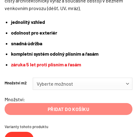
čistý architektonický výraz a současně obstojí v běžném
venkovním provozu (déšť, UV, mráz).
jednolitý vzhled
odolnost pro exteriér
snadná údržba
kompletní systém
odolný plísním a řasám
záruka 5 let proti plísním a řasám
Množství m2
Množství:
PŘIDAT DO KOŠÍKU
Varianty tohoto produktu