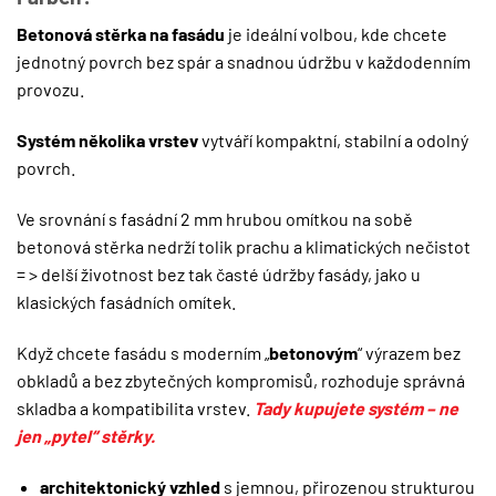
Betonová stěrka na fasádu
je ideální volbou, kde chcete
jednotný povrch bez spár a snadnou údržbu v každodenním
provozu.
Systém několika vrstev
vytváří kompaktní, stabilní a odolný
povrch.
Ve srovnání s fasádní 2 mm hrubou omítkou na sobě
betonová stěrka nedrží tolik prachu a klimatických nečistot
= > delší životnost bez tak časté údržby fasády, jako u
klasických fasádních omítek.
Když chcete fasádu s moderním „
betonovým
“ výrazem bez
obkladů a bez zbytečných kompromisů, rozhoduje správná
skladba a kompatibilita vrstev.
Tady kupujete systém – ne
jen „pytel“ stěrky.
architektonický vzhled
s jemnou, přirozenou strukturou