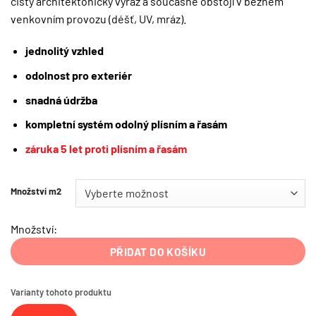
čistý architektonický výraz a současně obstojí v běžném
venkovním provozu (déšť, UV, mráz).
jednolitý vzhled
odolnost pro exteriér
snadná údržba
kompletní systém
odolný plísním a řasám
záruka 5 let proti plísním a řasám
Množství m2
Množství:
PŘIDAT DO KOŠÍKU
Varianty tohoto produktu