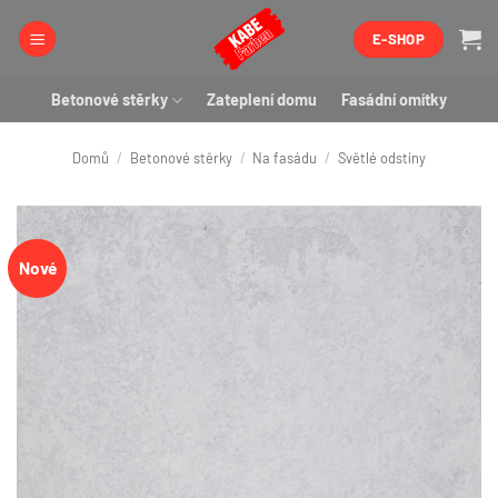
Přeskočit
E-SHOP
na
obsah
Betonové stěrky
Zateplení domu
Fasádní omítky
Domů
/
Betonové stěrky
/
Na fasádu
/
Světlé odstíny
Nové