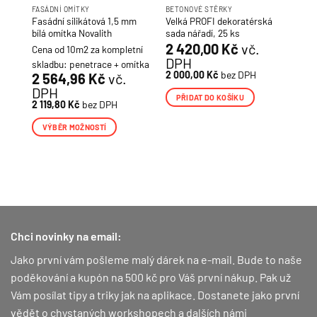
FASÁDNÍ OMÍTKY
BETONOVÉ STĚRKY
dní
Fasádní silikátová 1,5 mm
Velká PROFI dekoratérská
ITH
bílá omítka Novalith
sada nářadí, 25 ks
2 420,00
Kč
vč.
Cena od 10m2 za kompletní
DPH
H
skladbu: penetrace + omítka
2 000,00
Kč
bez DPH
2 564,96
Kč
vč.
DPH
PŘIDAT DO KOŠÍKU
2 119,80
Kč
bez DPH
VÝBĚR MOŽNOSTÍ
Tento
produkt
má
více
variant.
Možnosti
lze
Chci novinky na email:
vybrat
Jako první vám pošleme malý dárek na e-mail. Bude to naše
na
poděkování a kupón na 500 kč pro Váš první nákup.
Pak už
stránce
produktu
Vám posílat tipy a triky jak na aplikace. Dostanete jako první
vědět o chystaných workshopech a dalších námi