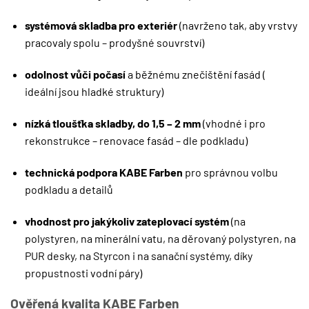
systémová skladba pro exteriér
(navrženo tak, aby vrstvy
pracovaly spolu – prodyšné souvrství)
odolnost vůči počasí
a běžnému znečištění fasád (
ideální jsou hladké struktury)
nízká tloušťka skladby, do 1,5 – 2 mm
(vhodné i pro
rekonstrukce – renovace fasád – dle podkladu)
technická podpora KABE Farben
pro správnou volbu
podkladu a detailů
vhodnost pro jakýkoliv zateplovací systém
(na
polystyren, na minerální vatu, na děrovaný polystyren, na
PUR desky, na Styrcon i na sanační systémy, díky
propustnosti vodní páry)
Ověřená kvalita KABE Farben