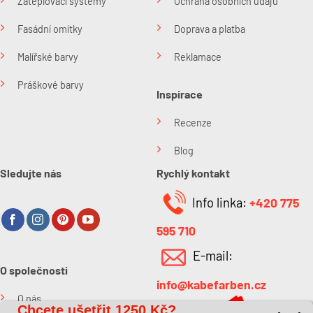
Zateplovací systémy
Ochrana osobních údajů
Fasádní omítky
Doprava a platba
Malířské barvy
Reklamace
Práškové barvy
Inspirace
Recenze
Blog
Sledujte nás
Rychlý kontakt
Info linka:
+420 775
595 710
E-mail:
O společnosti
info@kabefarben.cz
O nás
Chcete ušetřit
1250 Kč?