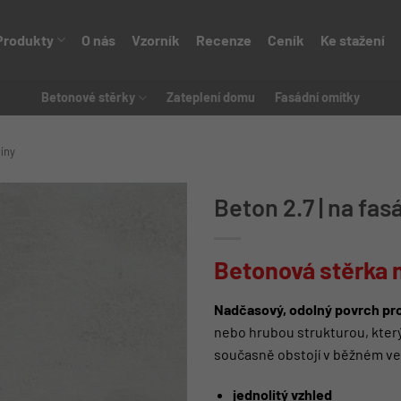
Produkty
O nás
Vzorník
Recenze
Ceník
Ke stažení
Betonové stěrky
Zateplení domu
Fasádní omítky
tíny
Beton 2.7 | na fas
Betonová stěrka 
Nadčasový, odolný povrch pro
nebo hrubou strukturou, který
současně obstojí v běžném ve
jednolitý vzhled