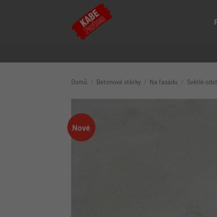
Přeskočit
na
obsah
Domů
/
Betonové stěrky
/
Na fasádu
/
Světlé ods
Nové