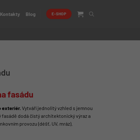
Kontakty
Blog
E-SHOP
ádu
na fasádu
 exteriér.
Vytváří jednolitý vzhled s jemnou
 fasádě dodá čistý architektonický výraz a
nkovním provozu (déšť, UV, mráz).