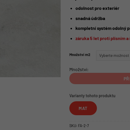
odolnost pro exteriér
snadná údržba
kompletní systém
odolný p
záruka 5 let proti plísním 
Množství m2
Množství:
PŘ
Varianty tohoto produktu
MAT
SKU:
FA-2-7