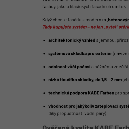
fasády, jako u klasických fasádních omítek.
Když chcete fasádu s moderním „
betonový
Tady kupujete systém – ne jen „pytel“ stěrk
architektonický vzhled
s jemnou, přiro
systémová skladba pro exteriér
(navržen
odolnost vůči počasí
a běžnému znečištěn
nízká tloušťka skladby, do 1,5 – 2 mm
(vh
technická podpora KABE Farben
pro spr
vhodnost pro jakýkoliv zateplovací sys
díky propustnosti vodní páry)
Ověřená kvalita KABE Far