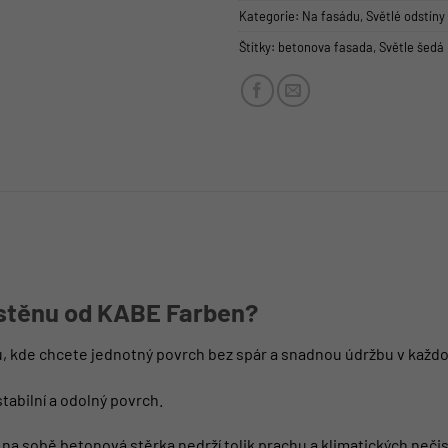
Kategorie:
Na fasádu
,
Světlé odstíny
Štítky:
betonova fasada
,
Světle šedá
 stěnu od KABE Farben?
ou, kde chcete jednotný povrch bez spár a snadnou údržbu v kaž
tabilní a odolný povrch.
a sobě betonová stěrka nedrží tolik prachu a klimatických nečist