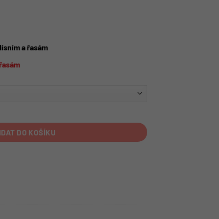
lísním a řasám
a řasám
IDAT DO KOŠÍKU