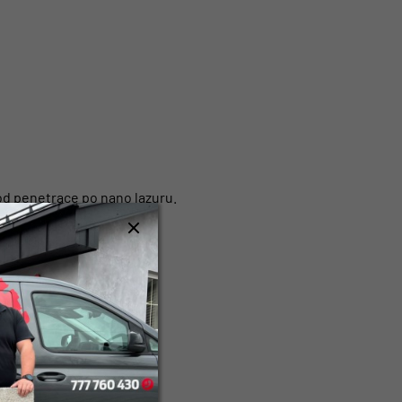
od penetrace po nano lazuru.