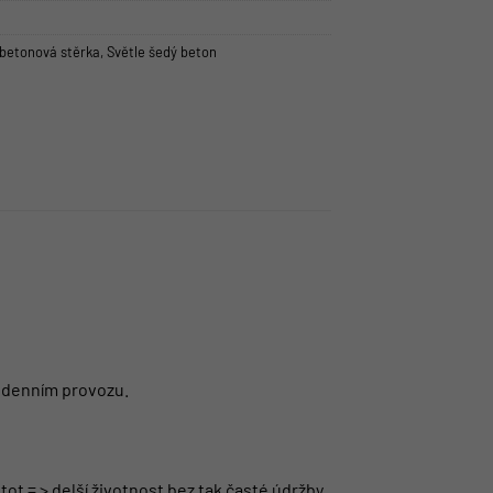
 betonová stěrka
,
Světle šedý beton
dodenním provozu.
ot = > delší životnost bez tak časté údržby