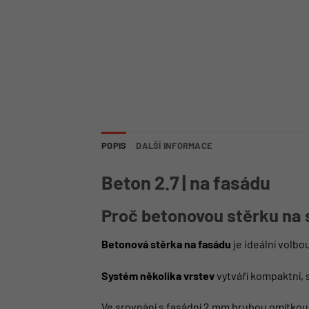
POPIS
DALŠÍ INFORMACE
Beton 2.7 | na fasádu
Proč betonovou stěrku na
Betonová stěrka na fasádu
je ideální volb
Systém několika vrstev
vytváří kompaktní, s
Ve srovnání s fasádní 2 mm hrubou omítkou n