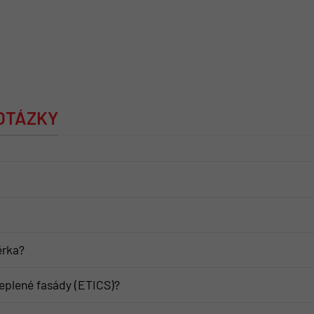
 OTÁZKY
ěrka?
eplené fasády (ETICS)?