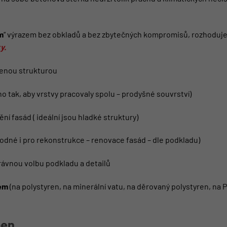
m
“ výrazem bez obkladů a bez zbytečných kompromisů, rozhoduje 
y.
zenou strukturou
o tak, aby vrstvy pracovaly spolu – prodyšné souvrství)
í fasád ( ideální jsou hladké struktury)
odné i pro rekonstrukce – renovace fasád – dle podkladu)
ávnou volbu podkladu a detailů
tém
(na polystyren, na minerální vatu, na děrovaný polystyren, na 
ben