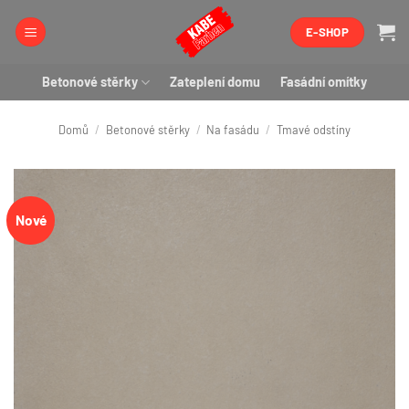
Přeskočit
E-SHOP
na
obsah
Betonové stěrky
Zateplení domu
Fasádní omítky
Domů
/
Betonové stěrky
/
Na fasádu
/
Tmavé odstíny
Nové