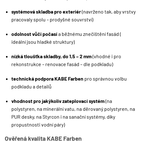
systémová skladba pro exteriér
(navrženo tak, aby vrstvy
pracovaly spolu – prodyšné souvrství)
odolnost vůči počasí
a běžnému znečištění fasád (
ideální jsou hladké struktury)
nízká tloušťka skladby, do 1,5 – 2 mm
(vhodné i pro
rekonstrukce – renovace fasád – dle podkladu)
technická podpora KABE Farben
pro správnou volbu
podkladu a detailů
vhodnost pro jakýkoliv zateplovací systém
(na
polystyren, na minerální vatu, na děrovaný polystyren, na
PUR desky, na Styrcon i na sanační systémy, díky
propustnosti vodní páry)
Ověřená kvalita KABE Farben