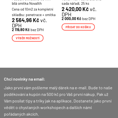
ITH
bílá omítka Novalith
sada nářadí, 25 ks
2 420,00
Kč
vč.
Cena od 10m2 za kompletní
DPH
H
skladbu: penetrace + omítka
2 000,00
Kč
bez DPH
2 564,96
Kč
vč.
DPH
PŘIDAT DO KOŠÍKU
2 119,80
Kč
bez DPH
VÝBĚR MOŽNOSTÍ
Tento
produkt
má
více
variant.
Možnosti
lze
Chci novinky na email:
vybrat
Jako první vám pošleme malý dárek na e-mail. Bude to naše
na
poděkování a kupón na 500 kč pro Váš první nákup.
Pak už
stránce
produktu
Vám posílat tipy a triky jak na aplikace. Dostanete jako první
vědět o chystaných workshopech a dalších námi
pořádaných akcích.