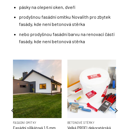
pásky na olepení oken, dveří
prodyšnou fasádní omítku Novalith pro zbytek
fasády, kde není betonová stěrka
nebo prodyšnou fasádní barvu na renovaci části
fasády, kde není betonová stěrka
FASÁDNÍ OMÍTKY
BETONOVÉ STĚRKY
dní
Fasádní silikátová 1,5 mm
Velká PROFI dekoratérská