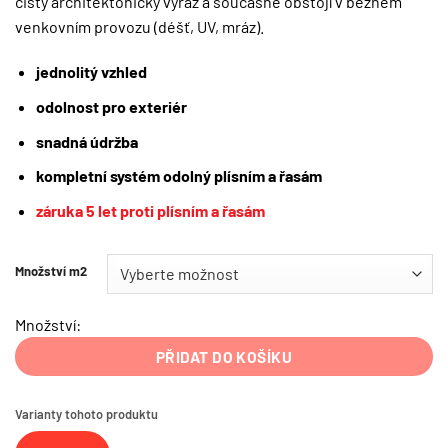
čistý architektonický výraz a současně obstojí v běžném
venkovním provozu (déšť, UV, mráz).
jednolitý vzhled
odolnost pro exteriér
snadná údržba
kompletní systém
odolný plísním a řasám
záruka 5 let proti plísním a řasám
Množství m2
Množství:
PŘIDAT DO KOŠÍKU
Varianty tohoto produktu