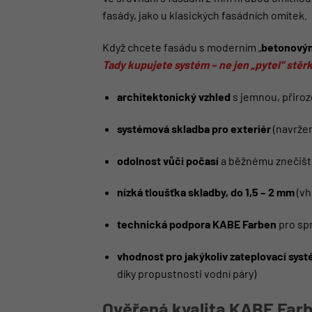
fasády, jako u klasických fasádních omítek.
Když chcete fasádu s moderním „
betonový
Tady kupujete systém – ne jen „pytel“ stěrk
architektonický vzhled
s jemnou, přiro
systémová skladba pro exteriér
(navržen
odolnost vůči počasí
a běžnému znečištěn
nízká tloušťka skladby, do 1,5 – 2 mm
(vh
technická podpora KABE Farben
pro spr
vhodnost pro jakýkoliv zateplovací sys
díky propustnosti vodní páry)
Ověřená kvalita KABE Far