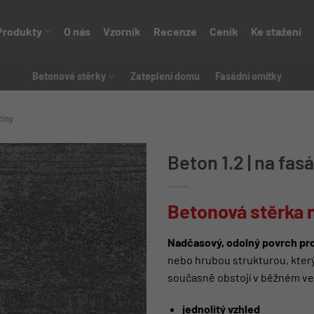
Produkty
O nás
Vzorník
Recenze
Ceník
Ke stažení
Betonové stěrky
Zateplení domu
Fasádní omítky
tíny
Beton 1.2 | na fas
Betonová stěrka 
Nadčasový, odolný povrch pro
nebo hrubou strukturou, který
současně obstojí v běžném ve
jednolitý vzhled