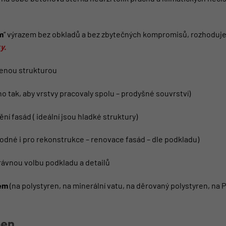
m
“ výrazem bez obkladů a bez zbytečných kompromisů, rozhoduje 
y.
zenou strukturou
o tak, aby vrstvy pracovaly spolu – prodyšné souvrství)
í fasád ( ideální jsou hladké struktury)
odné i pro rekonstrukce – renovace fasád – dle podkladu)
ávnou volbu podkladu a detailů
tém
(na polystyren, na minerální vatu, na děrovaný polystyren, na 
ben