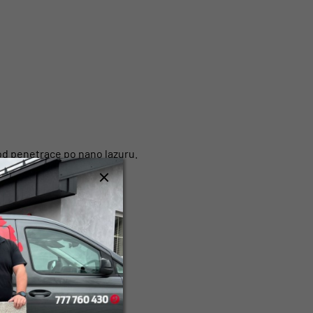
od penetrace po nano lazuru.