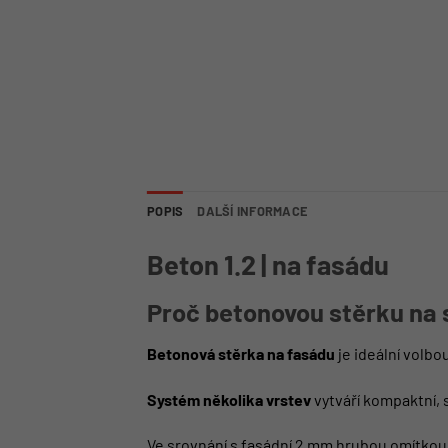
POPIS
DALŠÍ INFORMACE
Beton 1.2 | na fasádu
Proč betonovou stěrku na
Betonová stěrka na fasádu
je ideální volb
Systém několika vrstev
vytváří kompaktní, s
Ve srovnání s fasádní 2 mm hrubou omítkou n