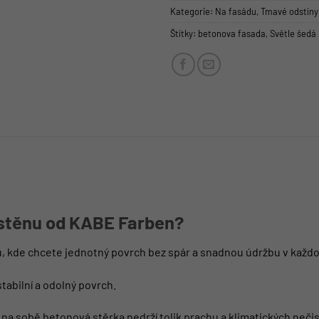
Kategorie:
Na fasádu
,
Tmavé odstíny
Štítky:
betonova fasada
,
Světle šedá
 stěnu od KABE Farben?
ou, kde chcete jednotný povrch bez spár a snadnou údržbu v kaž
tabilní a odolný povrch.
a sobě betonová stěrka nedrží tolik prachu a klimatických nečist