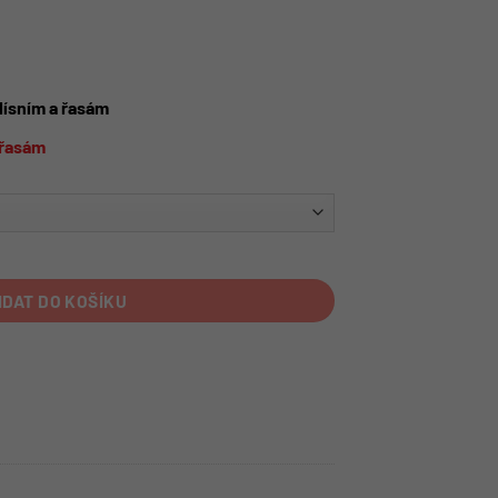
lísním a řasám
a řasám
IDAT DO KOŠÍKU