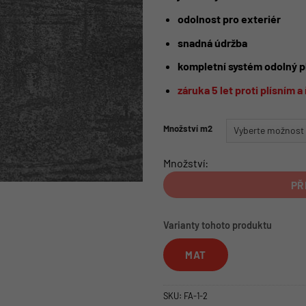
odolnost pro exteriér
snadná údržba
kompletní systém
odolný p
záruka 5 let proti plísním 
Množství m2
Množství:
PŘ
Varianty tohoto produktu
MAT
SKU:
FA-1-2