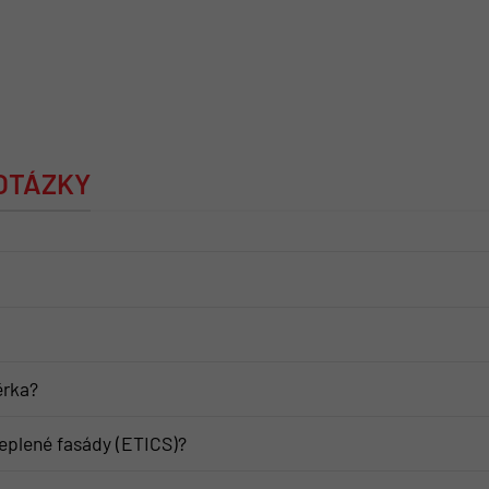
 OTÁZKY
ěrka?
eplené fasády (ETICS)?