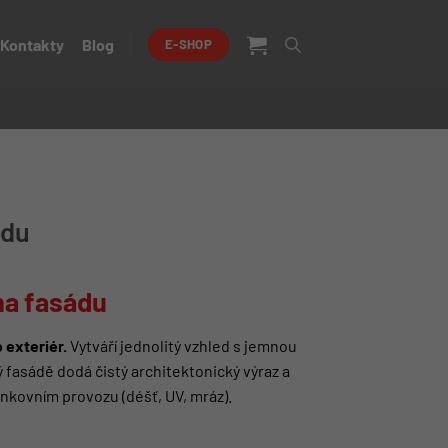
Kontakty
Blog
E-SHOP
ádu
na fasádu
 exteriér.
Vytváří jednolitý vzhled s jemnou
 fasádě dodá čistý architektonický výraz a
nkovním provozu (déšť, UV, mráz).