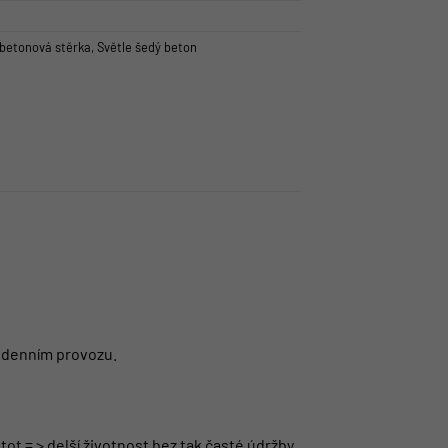
 betonová stěrka
,
Světle šedý beton
dodenním provozu.
ot = > delší životnost bez tak časté údržby