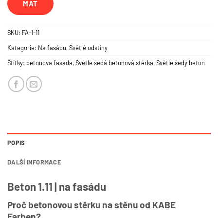
MAT
SKU:
FA-1-11
Kategorie:
Na fasádu
,
Světlé odstíny
Štítky:
betonova fasada
,
Světle šedá betonová stěrka
,
Světle šedý beton
POPIS
DALŠÍ INFORMACE
Beton 1.11 | na fasádu
Proč betonovou stěrku na stěnu od KABE
Farben?