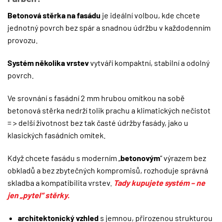
Betonová stěrka na fasádu
je ideální volbou, kde chcete
jednotný povrch bez spár a snadnou údržbu v každodenním
provozu.
Systém několika vrstev
vytváří kompaktní, stabilní a odolný
povrch.
Ve srovnání s fasádní 2 mm hrubou omítkou na sobě
betonová stěrka nedrží tolik prachu a klimatických nečistot
= > delší životnost bez tak časté údržby fasády, jako u
klasických fasádních omítek.
Když chcete fasádu s moderním „
betonovým
“ výrazem bez
obkladů a bez zbytečných kompromisů, rozhoduje správná
skladba a kompatibilita vrstev.
Tady kupujete systém – ne
jen „pytel“ stěrky.
architektonický vzhled
s jemnou, přirozenou strukturou