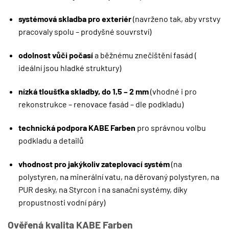
systémová skladba pro exteriér
(navrženo tak, aby vrstvy
pracovaly spolu – prodyšné souvrství)
odolnost vůči počasí
a běžnému znečištění fasád (
ideální jsou hladké struktury)
nízká tloušťka skladby, do 1,5 – 2 mm
(vhodné i pro
rekonstrukce – renovace fasád – dle podkladu)
technická podpora KABE Farben
pro správnou volbu
podkladu a detailů
vhodnost pro jakýkoliv zateplovací systém
(na
polystyren, na minerální vatu, na děrovaný polystyren, na
PUR desky, na Styrcon i na sanační systémy, díky
propustnosti vodní páry)
Ověřená kvalita KABE Farben