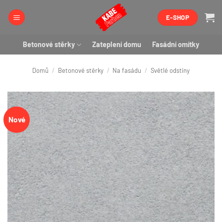
Přeskočit
E-SHOP
na
obsah
Betonové stěrky
Zateplení domu
Fasádní omítky
Domů
/
Betonové stěrky
/
Na fasádu
/
Světlé odstíny
Nové