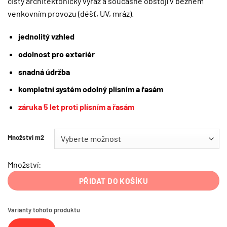
čistý architektonický výraz a současně obstojí v běžném
venkovním provozu (déšť, UV, mráz).
jednolitý vzhled
odolnost pro exteriér
snadná údržba
kompletní systém
odolný plísním a řasám
záruka 5 let proti plísním a řasám
Množství m2
Množství:
PŘIDAT DO KOŠÍKU
Varianty tohoto produktu