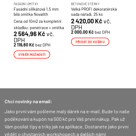
FASÁDNÍ OMÍTKY
BETONOVÉ STĚRKY
dní
Fasádní silikátová 1,5 mm
Velká PROFI dekoratérská
ITH
bílá omítka Novalith
sada nářadí, 25 ks
2 420,00
Kč
vč.
Cena od 10m2 za kompletní
DPH
H
skladbu: penetrace + omítka
2 000,00
Kč
bez DPH
2 564,96
Kč
vč.
DPH
PŘIDAT DO KOŠÍKU
2 119,80
Kč
bez DPH
VÝBĚR MOŽNOSTÍ
Tento
produkt
má
více
variant.
Možnosti
lze
Chci novinky na email:
vybrat
Jako první vám pošleme malý dárek na e-mail. Bude to naše
na
poděkování a kupón na 500 kč pro Váš první nákup.
Pak už
stránce
produktu
Vám posílat tipy a triky jak na aplikace. Dostanete jako první
vědět o chystaných workshopech a dalších námi