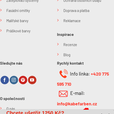
Zateplovací systémy
Ochrana osobních údajů
Fasádní omítky
Doprava a platba
Malířské barvy
Reklamace
Práškové barvy
Inspirace
Recenze
Blog
Sledujte nás
Rychlý kontakt
Info linka:
+420 775
595 710
E-mail:
O společnosti
info@kabefarben.cz
O nás
Chcete ušetřit
1250 Kč?