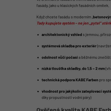
fasády, jako u klasických fasádních omítek.
Když chcete fasádu s moderním „
betonový
Tady kupujete systém – ne jen „pytel“ stěrk
architektonický vzhled
s jemnou, přiro
systémová skladba pro exteriér
(navržen
odolnost vůči počasí
a běžnému znečištěn
nízká tloušťka skladby, do 1,5 – 2 mm
(vh
technická podpora KABE Farben
pro spr
vhodnost pro jakýkoliv zateplovací sys
díky propustnosti vodní páry)
Ověřená kvalita KABE Far