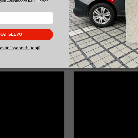
ných workshopech KABE Farben.
kušební vzorek!
SKAT SLEVU
 betonové stěrky
ování osobních údajů
stěrky svépomoci“
Aplikace lazury (stínování) n