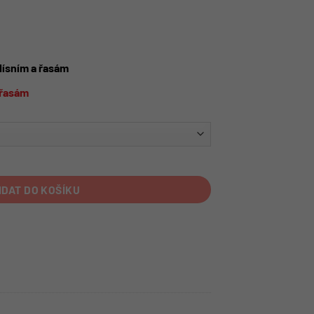
lísním a řasám
a řasám
IDAT DO KOŠÍKU