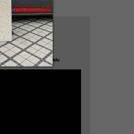
a betonovou stěrku na fasádu