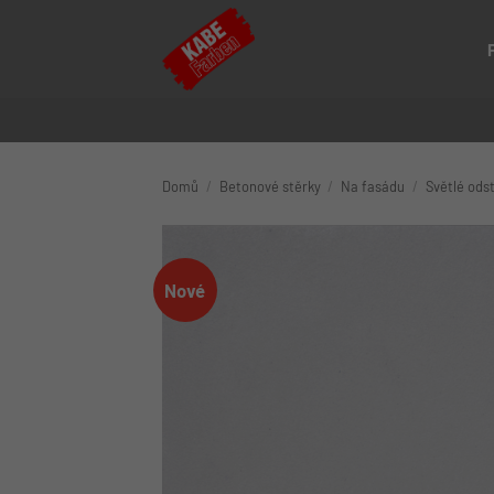
Přeskočit
na
obsah
Domů
/
Betonové stěrky
/
Na fasádu
/
Světlé ods
Nové