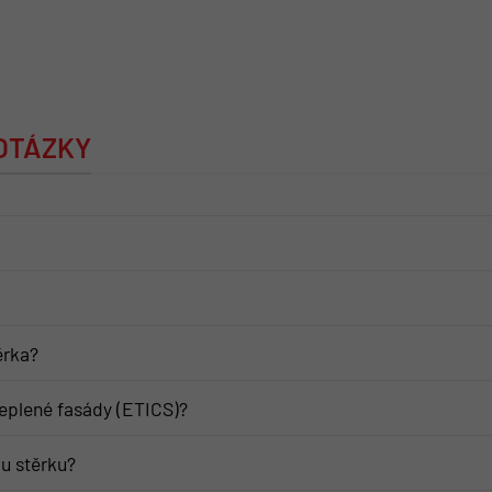
 OTÁZKY
ěrka?
eplené fasády (ETICS)?
u stěrku?