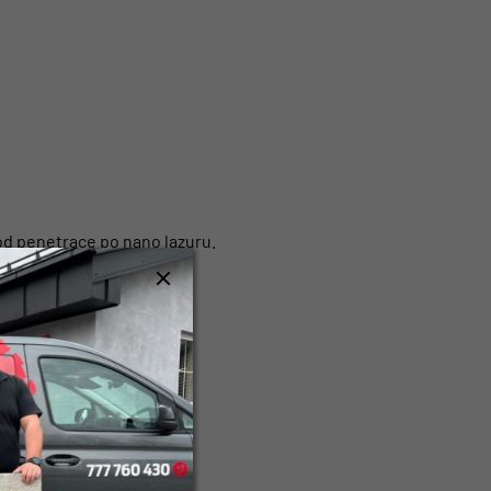
od penetrace po nano lazuru.