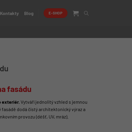
Kontakty
Blog
E-SHOP
ádu
na fasádu
 exteriér.
Vytváří jednolitý vzhled s jemnou
 fasádě dodá čistý architektonický výraz a
nkovním provozu (déšť, UV, mráz).