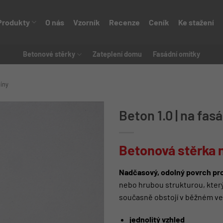
Produkty
O nás
Vzorník
Recenze
Ceník
Ke stažení
Betonové stěrky
Zateplení domu
Fasádní omítky
tíny
Beton 1.0 | na fas
Betonová stěrka 
Nadčasový, odolný povrch pro
nebo hrubou strukturou, který
současně obstojí v běžném ve
jednolitý vzhled