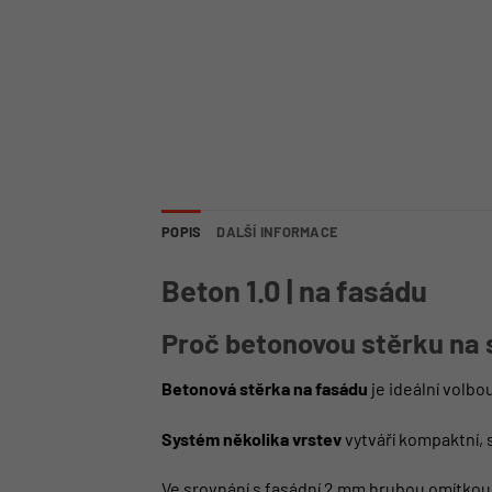
POPIS
DALŠÍ INFORMACE
Beton 1.0 | na fasádu
Proč betonovou stěrku na
Betonová stěrka na fasádu
je ideální volb
Systém několika vrstev
vytváří kompaktní, s
Ve srovnání s fasádní 2 mm hrubou omítkou n