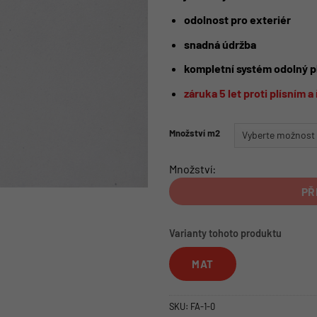
odolnost pro exteriér
snadná údržba
kompletní systém
odolný p
záruka 5 let proti plísním 
Množství m2
Množství:
PŘ
Varianty tohoto produktu
MAT
SKU:
FA-1-0