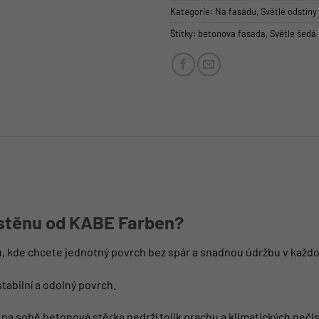
Kategorie:
Na fasádu
,
Světlé odstíny
Štítky:
betonova fasada
,
Světle šedá
 stěnu od KABE Farben?
ou, kde chcete jednotný povrch bez spár a snadnou údržbu v kaž
tabilní a odolný povrch.
a sobě betonová stěrka nedrží tolik prachu a klimatických nečist