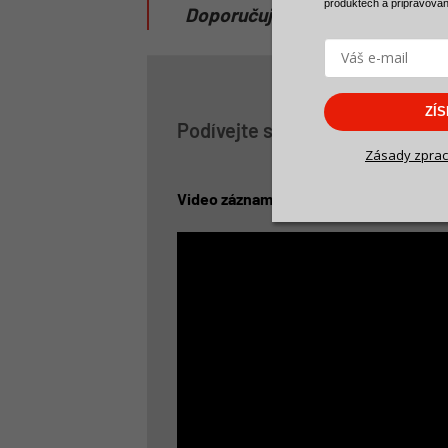
produktech a
připravova
Doporučujeme si doma udělat z
ZÍ
Podívejte se na videa aplikace
Zásady zprac
Video záznam z workshopu
„betonové 