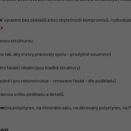
m
“ výrazem bez obkladů a bez zbytečných kompromisů, rozhoduje 
y.
zenou strukturou
o tak, aby vrstvy pracovaly spolu – prodyšné souvrství)
í fasád ( ideální jsou hladké struktury)
odné i pro rekonstrukce – renovace fasád – dle podkladu)
ávnou volbu podkladu a detailů
tém
(na polystyren, na minerální vatu, na děrovaný polystyren, na 
ben