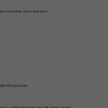
 betonová stěrka
,
Světle šedý beton
dodenním provozu.
ot = > delší životnost bez tak časté údržby