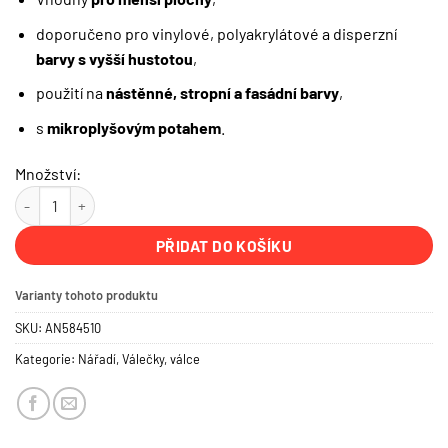
doporučeno pro vinylové, polyakrylátové a disperzní
barvy s vyšší hustotou
,
použití na
nástěnné, stropní a fasádní barvy
,
s
mikroplyšovým potahem
.
Množství:
Malý váleček s chlupem na hladké štukové povrchy, délka 10 cm mno
PŘIDAT DO KOŠÍKU
Varianty tohoto produktu
SKU:
AN584510
Kategorie:
Nářadí
,
Válečky, válce