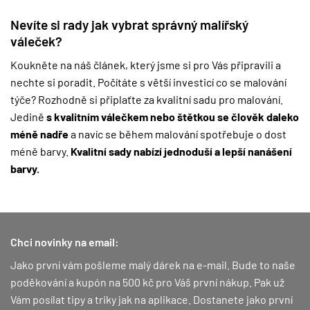
Nevíte si rady jak vybrat správný malířský
váleček?
Koukněte na náš článek, který jsme si pro Vás připravili a
nechte si poradit. Počítáte s větší investicí co se malování
týče? Rozhodně si připlaťte za kvalitní sadu pro malování.
Jedině
s kvalitním válečkem nebo štětkou se člověk daleko
méně nadře
a navíc se během malování spotřebuje o dost
méně barvy.
Kvalitní sady nabízí jednoduší a lepší nanášení
barvy.
Chci novinky na email:
Jako první vám pošleme malý dárek na e-mail. Bude to naše
poděkování a kupón na 500 kč pro Váš první nákup.
Pak už
Vám posílat tipy a triky jak na aplikace. Dostanete jako první