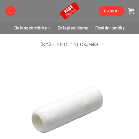
Přeskočit
E-SHOP
na
obsah
Betonové stěrky
Zateplení domu
Fasádní omítky
Domů
/
Nářadí
/
Válečky, válce