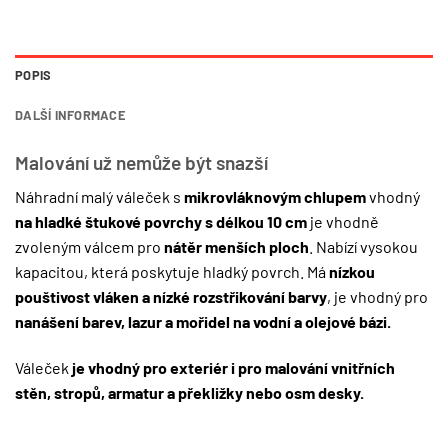
POPIS
DALŠÍ INFORMACE
Malování už nemůže být snazší
Náhradní malý váleček s
mikrovláknovým chlupem
vhodný
na hladké štukové povrchy s délkou 10 cm
je vhodně
zvoleným válcem pro
nátěr menších ploch
. Nabízí vysokou
kapacitou, která poskytuje hladký povrch. Má
nízkou
pouštivost vláken a nízké rozstřikování barvy
, je vhodný pro
nanášení barev, lazur a mořidel na vodní a olejové bázi.
Váleček
je vhodný pro exteriér i pro malování vnitřních
stěn, stropů, armatur a překližky nebo osm desky.