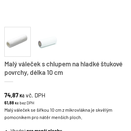
Malý váleček s chlupem na hladké štukové
povrchy, délka 10 cm
74,87
vč. DPH
Kč
61,88
bez DPH
Kč
Malý váleček se šířkou 10 cm z mikrovlákna je skvělým
pomocníkem pro nátěr menších ploch.
Vhodný
pro menší plochy
,