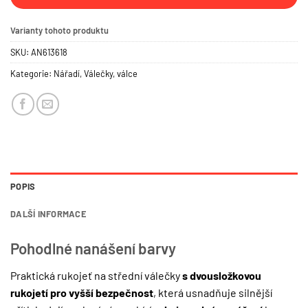
Varianty tohoto produktu
SKU:
AN613618
Kategorie:
Nářadí
,
Válečky, válce
POPIS
DALŠÍ INFORMACE
Pohodlné nanášení barvy
Praktická rukojeť na střední válečky
s dvousložkovou
rukojetí pro vyšší bezpečnost
, která usnadňuje silnější