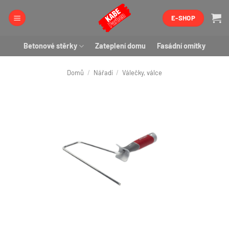
Přeskočit
E-SHOP
na
obsah
Betonové stěrky
Zateplení domu
Fasádní omítky
Domů
/
Nářadí
/
Válečky, válce