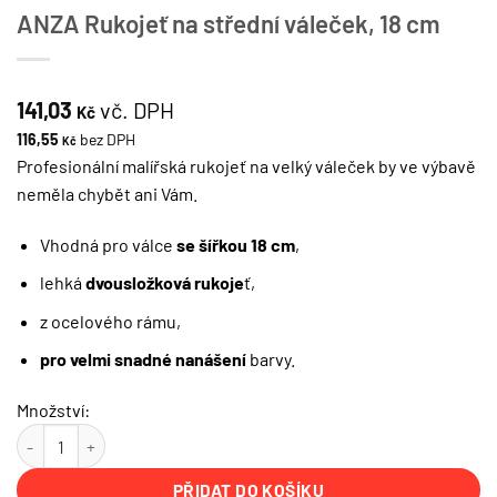
ANZA Rukojeť na střední váleček, 18 cm
141,03
vč. DPH
Kč
116,55
bez DPH
Kč
Profesionální malířská rukojeť na velký váleček by ve výbavě
neměla chybět ani Vám.
Vhodná pro válce
se šířkou 18 cm
,
lehká
dvousložková rukoje
ť,
z ocelového rámu,
pro velmi snadné nanášení
barvy.
Množství:
ANZA Rukojeť na střední váleček, 18 cm množství
PŘIDAT DO KOŠÍKU