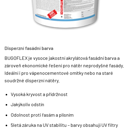
Disperzní fasádní barva
BUGOFLEX je vysoce jakostní akrylátová fasádní barva a
zároveň ekonomické řešení pro nátěr neprodyšné fasády.
Ideální i pro vápenocementové omítky nebo na staré
soudržné disperzní nátěry.
Vysoká kryvost a přídržnost
Jakýkoliv odstín
Odolnost proti řasám a plísním
5letá záruka na UV stabilitu – barvy obsahují UV filtry