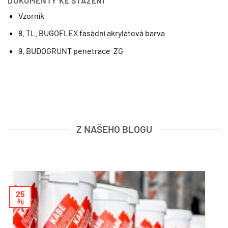
DOKUMENTY KE STAŽENÍ
Vzorník
8. TL. BUGOFLEX fasádní akrylátová barva
9. BUDOGRUNT penetrace ZG
Z NAŠEHO BLOGU
25
Říj