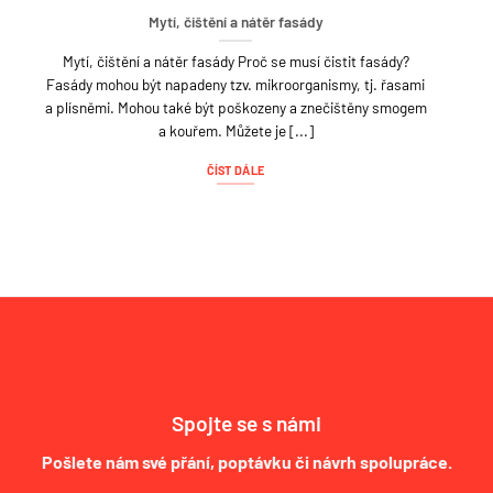
Mytí, čištění a nátěr fasády
Mytí, čištění a nátěr fasády Proč se musí čistit fasády?
Fasády mohou být napadeny tzv. mikroorganismy, tj. řasami
a plísněmi. Mohou také být poškozeny a znečištěny smogem
a kouřem. Můžete je [...]
ČÍST DÁLE
Spojte se s námi
Pošlete nám své přání, poptávku či návrh spolupráce.