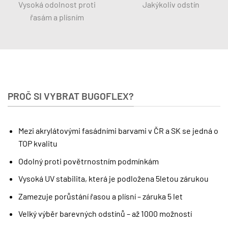
Vysoká odolnost proti
Jakýkoliv odstín
řasám a plísním
PROČ SI VYBRAT BUGOFLEX?
Mezi akrylátovými fasádními barvami v ČR a SK se jedná o
TOP kvalitu
Odolný proti povětrnostním podmínkám
Vysoká UV stabilita, která je podložena 5letou zárukou
Zamezuje porůstání řasou a plísní – záruka 5 let
Velký výběr barevných odstínů – až 1000 možností