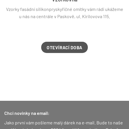
Vzorky fasádní silikonpryskyřičné omítky vám rádi ukážeme
u nás na centrále v Paskově, ul. Kirilovova 115.
OTEVÍRACÍ DOBA
Chci novinky na email:
Jako první vám pošleme malý dárek na e-mail. Bude to naše