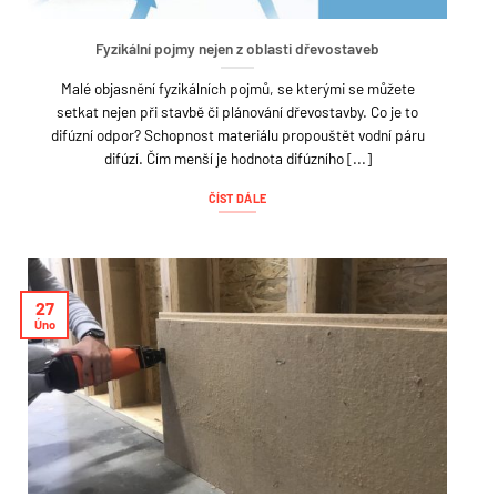
Fyzikální pojmy nejen z oblasti dřevostaveb
Malé objasnění fyzikálních pojmů, se kterými se můžete
setkat nejen při stavbě či plánování dřevostavby. Co je to
difúzní odpor? Schopnost materiálu propouštět vodní páru
difúzí. Čím menší je hodnota difúzního [...]
ČÍST DÁLE
27
Úno