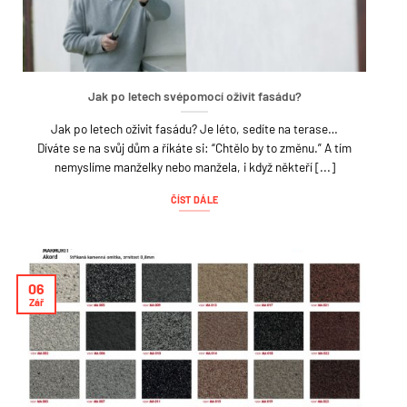
Jak po letech svépomocí oživit fasádu?
Jak po letech oživit fasádu? Je léto, sedíte na terase…
Díváte se na svůj dům a říkáte si: “Chtělo by to změnu.” A tím
nemyslíme manželky nebo manžela, i když někteří [...]
ČÍST DÁLE
06
Zář