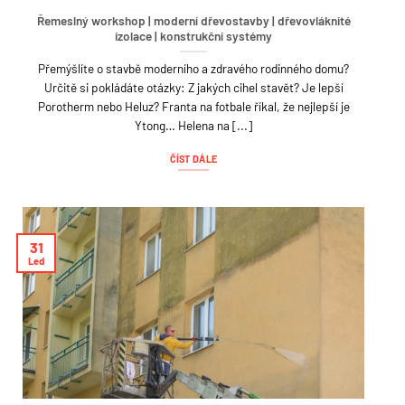
Řemeslný workshop | moderní dřevostavby | dřevovláknité
izolace | konstrukční systémy
Přemýšlíte o stavbě moderního a zdravého rodinného domu?
Určitě si pokládáte otázky: Z jakých cihel stavět? Je lepší
Porotherm nebo Heluz? Franta na fotbale říkal, že nejlepší je
Ytong… Helena na [...]
ČÍST DÁLE
31
Led