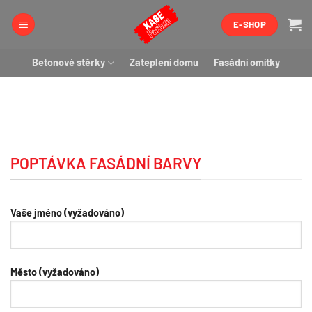
Přeskočit
E-SHOP
na
obsah
Betonové stěrky
Zateplení domu
Fasádní omítky
POPTÁVKA FASÁDNÍ BARVY
Vaše jméno (vyžadováno)
Město (vyžadováno)