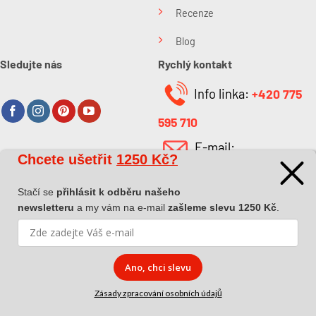
Recenze
Blog
Sledujte nás
Rychlý kontakt
Info linka:
+420 775
595 710
E-mail:
Chcete ušetřit
1250 Kč?
O společnosti
info@kabefarben.cz
O nás
Stačí se
přihlásit k odběru našeho
newsletteru
a my vám na e-mail
zašleme slevu 1250 Kč
.
Kontakt
Ano, chci slevu
Zásady zpracování osobních údajů