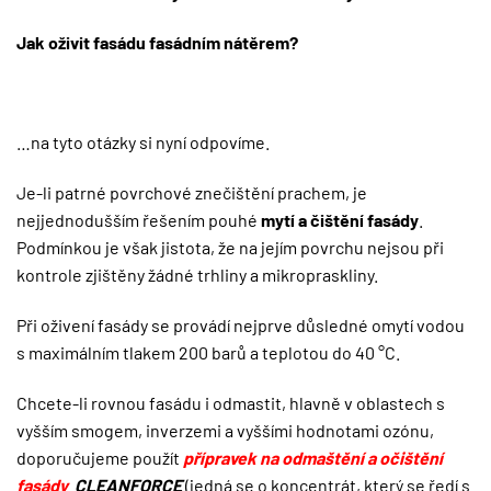
Jak oživit fasádu fasádním nátěrem?
…na tyto otázky si nyní odpovíme.
Je-li patrné povrchové znečištění prachem, je
nejjednodušším řešením pouhé
mytí a čištění fasády
.
Podmínkou je však jistota, že na jejím povrchu nejsou při
kontrole zjištěny žádné trhliny a mikropraskliny.
Při oživení fasády se provádí nejprve důsledné omytí vodou
s maximálním tlakem 200 barů a teplotou do 40 °C.
Chcete-li rovnou fasádu i odmastit, hlavně v oblastech s
vyšším smogem, inverzemi a vyššími hodnotami ozónu,
doporučujeme použít
přípravek na odmaštění a očištění
fasády
CLEANFORCE
(jedná se o koncentrát, který se ředí s