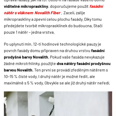
viditelné mikropraskliny
, doporučujeme použít
fasádní
nátěr s vláknem Novalith Fiber
. Zacelí, zalije
mikropraskliny a zpevní celou plochu fasády. Díky tomu
předejdete tvorbě mikroprasklinek do budoucna. Stačí
pouze 1 nátěr – jedna vrstva.
Po uplynutí min. 12-ti hodinové technologické pauzy je
povrch fasády domu připraven na druhou vrstvu
fasádní
prodyšné barvy Novalith
. Pokud vaše fasáda nevykazuje
žádné mikrotrhlinky, použijte
dva nátěry fasádní prodyšnou
barvou Novalith
. Ten první se provádí zředěným nátěrem s
10–15 % čisté vody. I druhý nátěr je možné ředit, ale
maximálně s 5 % vody. Obvykle se ale již druhý nátěr neředí.