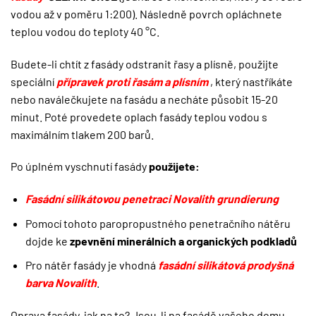
vodou až v poměru 1:200). Následně povrch opláchnete
teplou vodou do teploty 40 °C.
Budete-li chtít z fasády odstranit řasy a plísně, použijte
speciální
přípravek proti řasám a plísním
, který nastříkáte
nebo naválečkujete na fasádu a necháte působit 15-20
minut. Poté provedete oplach fasády teplou vodou s
maximálním tlakem 200 barů.
Po úplném vyschnutí fasády
použijete:
Fasádní silikátovou penetraci Novalith grundierung
Pomocí tohoto paropropustného penetračního nátěru
dojde ke
zpevnění minerálních a organických podkladů
Pro nátěr fasády je vhodná
fasádní silikátová prodyšná
barva Novalith
.
Oprava fasády, jak na to? Jsou-li na fasádě vašeho domu