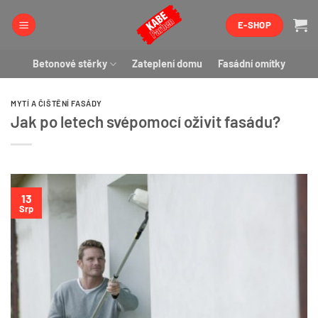
Přeskočit
E-SHOP
na
obsah
Betonové stěrky
Zateplení domu
Fasádní omítky
MYTÍ A ČIŠTĚNÍ FASÁDY
Jak po letech svépomocí oživit fasádu?
13
Srp