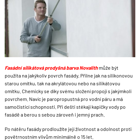
Fasádní silikátová prodyšná barva Novalith
může být
použita na jakýkoliv povrch fasády. Přilne jak na silikonovou
starou omítku, tak na akrylátovou nebo na silikátovou
omítku. Chemicky se díky svému složení propojí s jakýmkoli
povrchem. Navíc je paropropustná pro vodní páru a má
samočisticí schopnosti. Při dešti stékají kapičky vody po
fasádě a berou s sebou zároveň i jemný prach.
Po nátěru fasády prodloužíte její životnost a odolnost proti
povětrnostním vlivům minimálně o 15 let.