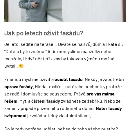
Jak po letech oživit fasádu?
Je léto, sedíte na terase… Díváte se na svůj dům a říkáte si:
“Chtělo by to změnu.” A tím nemyslíme manželky nebo
manžela, i když někteří z vás by takovou výměnu možná
uvítali.
Změnou myslíme oživit a
očistit fasádu
. Někdy je zapotřebí i
oprava fasády
. Hledat malíře – natěrače nechcete, protože
se raději domluvíte se sousedem. Právě
pro vás máme
řešení
. Mytí a
čištění fasády
zvládnete ze žebříku. Nebo ze
země, v případě přízemního rodinného domu.
Nátěr fasády
svépomocí
je zvládnutelný vlastními silami.
Co je tedy potřeba udělat, než se do toho všeho pustíte?