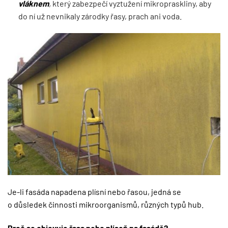
vláknem
,
který zabezpečí vyztužení mikropraskliny, aby
do ní už nevnikaly zárodky řasy, prach ani voda.
Je-li fasáda napadena plísní nebo řasou, jedná se
o důsledek činnosti mikroorganismů, různých typů hub.
Proč se objevuje řasa nebo plíseň na fasádě?