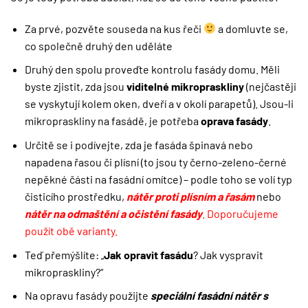
Za prvé, pozvěte souseda na kus řeči
a domluvte se,
co společně druhý den uděláte
Druhý den spolu proveďte kontrolu fasády domu. Měli
byste zjistit, zda jsou
viditelné mikropraskliny
(nejčastěji
se vyskytují kolem oken, dveří a v okolí parapetů). Jsou-li
mikropraskliny na fasádě, je potřeba
oprava fasády
.
Určitě se i podívejte, zda je fasáda špinavá nebo
napadena řasou či plísní (to jsou ty černo-zeleno-černé
nepěkné části na fasádní omítce) – podle toho se volí typ
čisticího prostředku,
nátěr proti plísním a řasám
nebo
nátěr na odmaštění a očistění fasády
. Doporučujeme
použít obě varianty.
Teď přemýšlíte: „
Jak opravit fasádu
? Jak vyspravit
mikropraskliny?“
Na opravu fasády použijte
speciální fasádní nátěr s