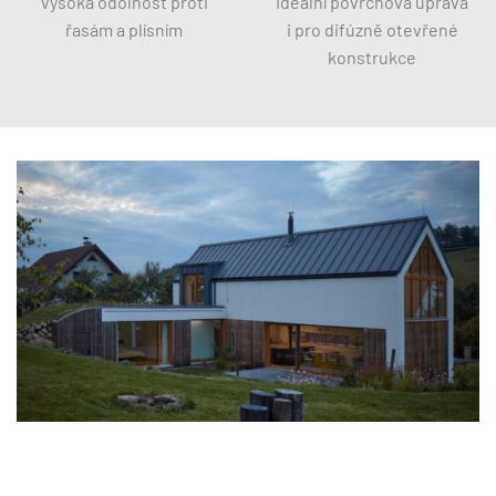
Vysoká odolnost proti
Ideální povrchová úprava
řasám a plísním
i pro difúzně otevřené
konstrukce