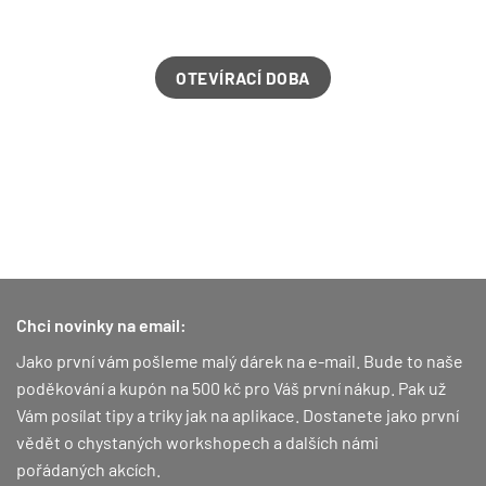
OTEVÍRACÍ DOBA
Chci novinky na email:
Jako první vám pošleme malý dárek na e-mail. Bude to naše
poděkování a kupón na 500 kč pro Váš první nákup.
Pak už
Vám posílat tipy a triky jak na aplikace. Dostanete jako první
vědět o chystaných workshopech a dalších námi
pořádaných akcích.