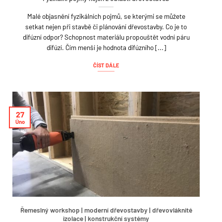
Malé objasnění fyzikálních pojmů, se kterými se můžete
setkat nejen při stavbě či plánování dřevostavby. Co je to
difúzní odpor? Schopnost materiálu propouštět vodní páru
difúzí. Čím menší je hodnota difúzního [...]
ČÍST DÁLE
27
Úno
Řemeslný workshop | moderní dřevostavby | dřevovláknité
izolace | konstrukční systémy