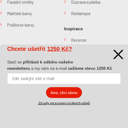
Fasádní omítky
Doprava a platba
Malířské barvy
Reklamace
Práškové barvy
Inspirace
Recenze
Chcete ušetřit
1250 Kč?
Blog
Sledujte nás
Rychlý kontakt
Stačí se
přihlásit k odběru našeho
newsletteru
a my vám na e-mail
zašleme slevu 1250 Kč
.
Info linka:
+420 775
595 710
Ano, chci slevu
E-mail:
O společnosti
Zásady zpracování osobních údajů
info@kabefarben.cz
O nás
Kontakt