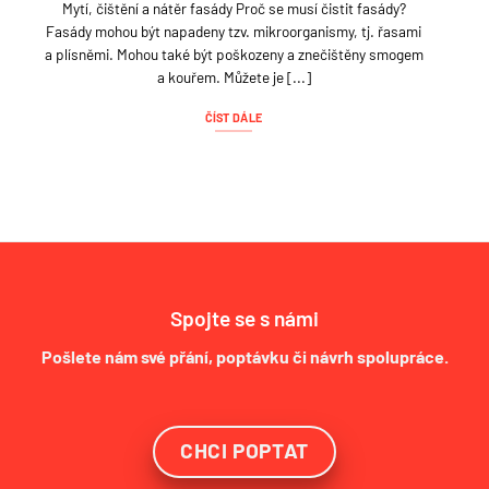
Mytí, čištění a nátěr fasády Proč se musí čistit fasády?
Fasády mohou být napadeny tzv. mikroorganismy, tj. řasami
a plísněmi. Mohou také být poškozeny a znečištěny smogem
a kouřem. Můžete je [...]
ČÍST DÁLE
Spojte se s námi
Pošlete nám své přání, poptávku či návrh spolupráce.
CHCI POPTAT