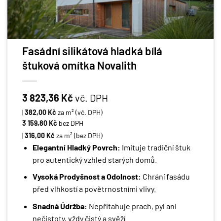
Fasádní silikátová hladká bílá
štuková omítka Novalith
3 823,36
Kč
vč. DPH
|
382,00
Kč
za m² (vč. DPH)
3 159,80
Kč
bez DPH
|
316,00
Kč
za m² (bez DPH)
Elegantní Hladký Povrch:
Imituje tradiční štuk
pro autentický vzhled starých domů.
Vysoká Prodyšnost a Odolnost:
Chrání fasádu
před vlhkostí a povětrnostními vlivy.
Snadná Údržba:
Nepřitahuje prach, pyl ani
nečistoty, vždy čistý a svěží.