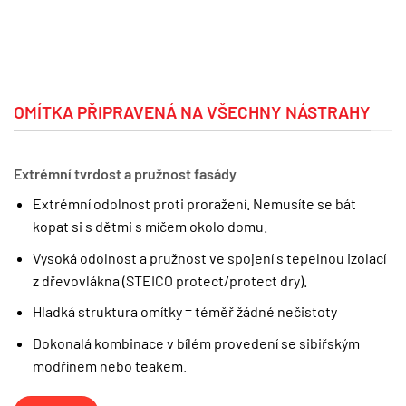
OMÍTKA PŘIPRAVENÁ NA VŠECHNY NÁSTRAHY
Extrémní tvrdost a pružnost fasády
Extrémní odolnost proti proražení. Nemusíte se bát
kopat si s dětmi s míčem okolo domu.
Vysoká odolnost a pružnost ve spojení s tepelnou izolací
z dřevovlákna (STEICO protect/protect dry).
Hladká struktura omítky = téměř žádné nečistoty
Dokonalá kombinace v bílém provedení se sibiřským
modřínem nebo teakem.