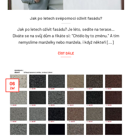
Jak po letech svépomocí oživit fasádu?
Jak po letech oživit fasádu? Je léto, sedíte na terase…
Díváte se na svůj dům a říkáte si: “Chtělo by to změnu.” A tím
nemyslíme manželky nebo manžela, i když někteří [...]
ČÍST DÁLE
06
Zář