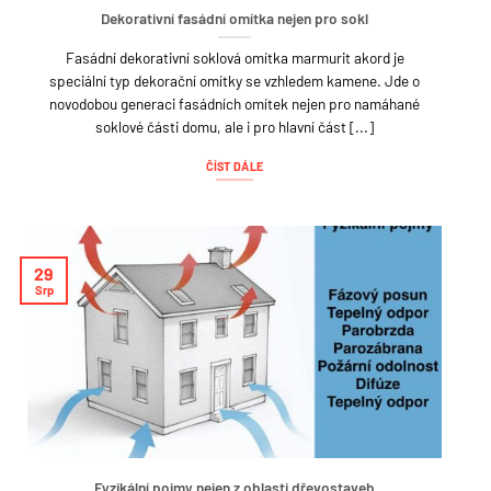
Dekorativní fasádní omítka nejen pro sokl
Fasádní dekorativní soklová omítka marmurit akord je
speciální typ dekorační omítky se vzhledem kamene. Jde o
novodobou generaci fasádních omítek nejen pro namáhané
soklové části domu, ale i pro hlavní část [...]
ČÍST DÁLE
29
Srp
Fyzikální pojmy nejen z oblasti dřevostaveb