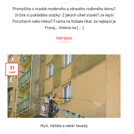
Přemýšlíte o stavbě moderního a zdravého rodinného domu?
Určitě si pokládáte otázky: Z jakých cihel stavět? Je lepší
Porotherm nebo Heluz? Franta na fotbale říkal, že nejlepší je
Ytong… Helena na [...]
ČÍST DÁLE
31
Led
Mytí, čištění a nátěr fasády