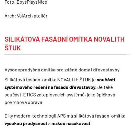
Foto:
BoysPlaysNice
Arch:
ValArch ateliér
SILIKÁTOVÁ FASÁDNÍ OMÍTKA NOVALITH
ŠTUK
Vysoceprodyšná omítka pro zděné domy i dřevostavby
Silikátová fasádní omítka NOVALITH ŠTUK je
součástí
systémového řešení na fasádu dřevostavby.
Je také
součástí ETICS zateplovacích systémů, jako špičková
povrchová úprava.
Díky moderní technologii APS má silikátová fasádní omítka
vysokou prodyšnost
a
nízkou nasákavost
.