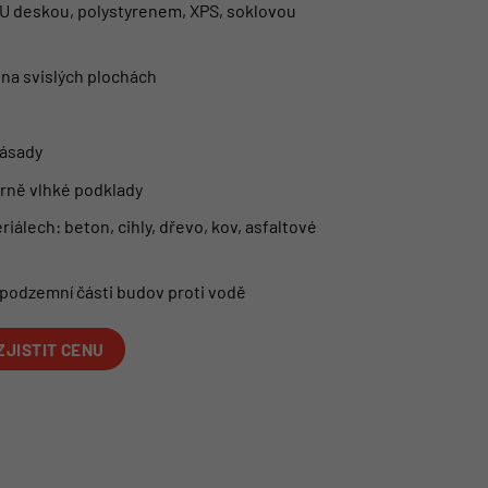
 PU deskou, polystyrenem, XPS, soklovou
i na svislých plochách
zásady
írně vlhké podklady
iálech: beton, cihly, dřevo, kov, asfaltové
 podzemní části budov proti vodě
ZJISTIT CENU