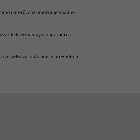
ů nebo nátěrů, což umožňuje snadno
 což vede k významným úsporám na
y a že celková instalace je provedena