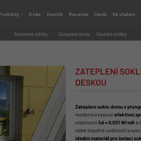
Produkty
O nás
Vzorník
Recenze
Ceník
Ke stažení
Betonové stěrky
Zateplení domu
Fasádní omítky
ZATEPLENÍ SOKL
DESKOU
Zateplení soklu domu z yton
moderní a vysoce
efektivní z
vlastnosti
λd = 0,021 W/mK
a 
nízké tepelné vodivosti a vysok
ideální materiál pro izolaci so