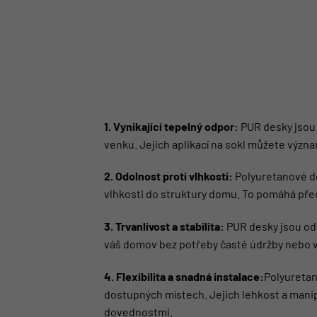
1. Vynikající tepelný odpor:
PUR desky jsou 
venku. Jejich aplikací na sokl můžete význa
2. Odolnost proti vlhkosti:
Polyuretanové de
vlhkosti do struktury domu. To pomáhá před
3. Trvanlivost a stabilita:
PUR desky jsou odo
váš domov bez potřeby časté údržby nebo 
4. Flexibilita a snadná instalace:
Polyuretan
dostupných místech. Jejich lehkost a manipu
dovednostmi.