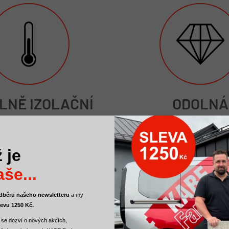
LNĚ IZOLAČNÍ
ODOLNÁ
ambda λD≤0,021
Vysoká pevnost v tlaku
ideální pro sokl 
 je
še...
 odběru našeho newsletteru
a
my
levu 1250 Kč.
 se dozví o nových akcích,