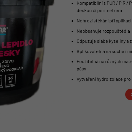
Kompatibilní s PUR / PIR /
deskou či perimetrem
Nehrozí stékání při aplikac
Neobsahuje rozpouštědla
Odpuzuje slabé kyseliny a 
Aplikovatelná na suché i m
Použitelná na různých mater
pásy
Vytváření hydroizolace pro