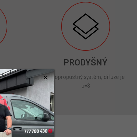
PRODYŠNÝ
 238 KPa,
Paropropustný systém, difuze je
domu
μ=8