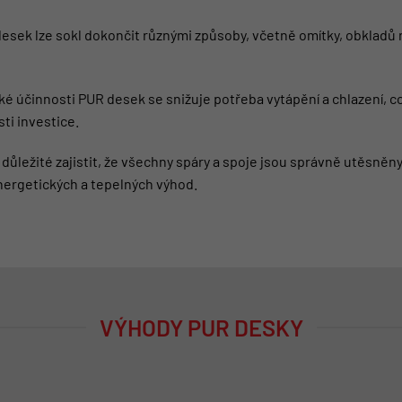
desek lze sokl dokončit různými způsoby, včetně omítky, obklad
ké účinnosti PUR desek se snižuje potřeba vytápění a chlazení,
ti investice.
 důležité zajistit, že všechny spáry a spoje jsou správně utěsněn
ergetických a tepelných výhod.
VÝHODY PUR DESKY