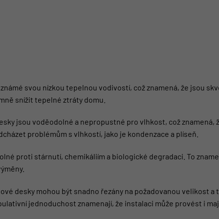
známé svou nízkou tepelnou vodivostí, což znamená, že jsou skvě
mně snížit tepelné ztráty domu.
sky jsou voděodolné a nepropustné pro vlhkost, což znamená, že
cházet problémům s vlhkostí, jako je kondenzace a plíseň.
lné proti stárnutí, chemikáliím a biologické degradaci. To znam
výměny.
ové desky mohou být snadno řezány na požadovanou velikost a tva
lativní jednoduchost znamenají, že instalaci může provést i maji