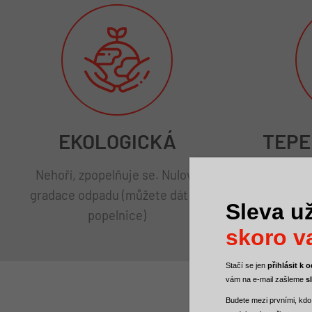
EKOLOGICKÁ
TEPE
Nehoří, zpopelňuje se. Nulová
l
gradace odpadu (můžete dát do
Sleva už
popelnice)
skoro va
Stačí se jen
přihlásit k
vám na e-mail zašleme
s
Budete mezi
prvními, kdo