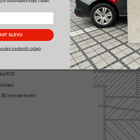
ných workshopech KABE Farben.
RO ZATEPLENÍ
SKAT SLEVU
adu
ování osobních údajů
sky
1W/mK
ka R131
zolaci
 30 cm nad terén