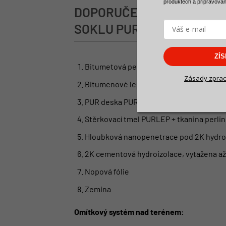
produktech a
připravova
DOPORUČENÁ SKLADBA P
SOKLU PUR DESKOU
ZÍ
Bitumetová penetrace betonového zákl
Zásady zprac
Bitumenové lepidlo na přilepení PUR de
PUR deska PUR THERM VD-F,
λd ≤ 0,02
Stěrkovací tmel PURLEP + tkanina perlin
Hloubková nanopenetrace pod 2K hydroi
2K cementová hydroizolace, vytažena až
Nopová fólie
Zemina
Omítkový systém nad terénem: