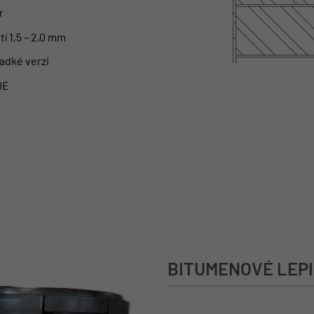
r
tí 1,5 – 2,0 mm
hladké verzi
DE
BITUMENOVÉ LEP