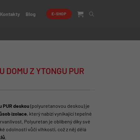
Kontakty
Blog
E-SHOP
U DOMU Z YTONGU PUR
gu PUR deskou
(polyuretanovou deskou) je
působ izolace
, který nabízí vynikající tepelné
trvanlivost. Polyuretan je oblíbený díky své
é odolnosti vůči vlhkosti, což z něj dělá
klů
.