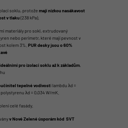
olaci soklu, protože
mají nízkou nasákavost
st v tlaku
(238 kPa).
ími materiály pro sokl, extrudovaný
tyren nebo perimetr, které mají pevnost v
vost kolem 3%.
PUR desky jsou o 60%
kavé
ideálními pro izolaci soklu až k základům
,
ahu
učinitel tepelné vodivost
i lambdu λd =
polystyrenu λd = 0,034 W/mK.
plení celé fasády.
ovány
v Nové Zelené úsporám kód SVT