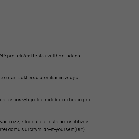
lé pro udržení tepla uvnitř a studena
 chrání sokl před pronikáním vody a
ená, že poskytují dlouhodobou ochranu pro
r, což zjednodušuje instalaci i v obtížně
tel domu s určitými do-it-yourself (DIY)