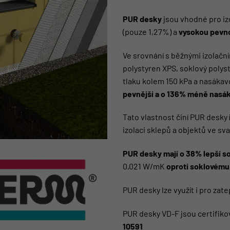
PUR desky
jsou vhodné pro iz
(pouze 1,27%) a
vysokou pevno
Ve srovnání s běžnými izolačn
polystyren XPS, soklový polys
tlaku kolem 150 kPa a nasáka
pevnější a o 136% méně nasá
Tato vlastnost činí PUR desky
izolaci sklepů a objektů ve sv
PUR desky mají o 38% lepší so
0,021 W/mK
oproti soklovému
PUR desky lze využít i pro zate
PUR desky VD-F jsou certifik
10591