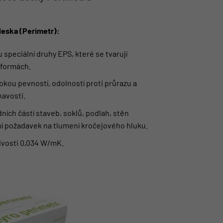
deska (Perimetr):
 speciální druhy EPS, které se tvarují
 formách.
okou pevností, odolností proti průrazu a
kavosti.
dních částí staveb, soklů, podlah, stěn
í požadavek na tlumení kročejového hluku.
divosti 0,034 W/mK.