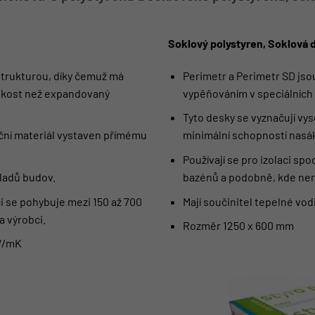
Soklový polystyren, Soklová 
trukturou, díky čemuž má
Perimetr a Perimetr SD jsou
hkost než expandovaný
vypěňováním v speciálních
Tyto desky se vyznačují vys
lační materiál vystaven přímému
minimální schopností nasá
Používají se pro izolaci spo
kladů budov.
bazénů a podobně, kde nen
i se pohybuje mezi 150 až 700
Mají součinitel tepelné vo
a výrobci.
Rozměr 1250 x 600 mm
 W/mK