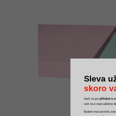
Sleva už
skoro va
Stačí se jen
přihlásit k
vám na e-mail zašleme
s
Budete mezi
prvními, kdo