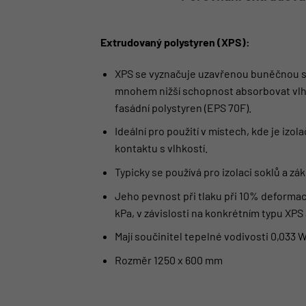
Extrudovaný polystyren (XPS):
XPS se vyznačuje uzavřenou buněčnou s
mnohem nižší schopnost absorbovat vl
fasádní polystyren (EPS 70F).
Ideální pro použití v místech, kde je izo
kontaktu s vlhkostí.
Typicky se používá pro izolaci soklů a zá
Jeho pevnost při tlaku při 10% deformac
kPa, v závislosti na konkrétním typu XPS 
Mají součinitel tepelné vodivosti 0,033
Rozměr 1250 x 600 mm