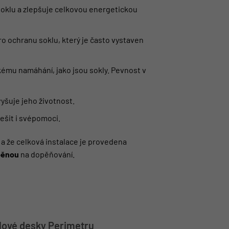
soklu a zlepšuje celkovou energetickou
pro ochranu soklu, který je často vystaven
ickému namáhání, jako jsou sokly. Pevnost v
zvyšuje jeho životnost.
řešit i svépomoci.
y a že celková instalace je provedena
pěnou
na dopěňování.
lové desky Perimetru