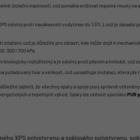
elně izolační vlastnosti, což pomáhá snižovat tepelné mosty na 
 XPS odolný proti nasákavosti vody (max do 1,5% ), což je zásadní 
ti stlačení, což je důležité pro oblasti, kde může dojít k mechan
00, 300 i 700 kPa
ní biologicky rozložitelný a je odolný proti plísním a hnilobě, což 
na požadovaný tvar a velikost, což usnadňuje instalaci, která jde 
 důležité zajistit, že všechny spáry a spoje jsou správně utěsněn
rgetických a tepelných výhod. Spáry lze utěsnit speciální
PUR 
ného XPS polystyrenu a soklového polystyrenu, sok