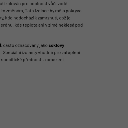
ně izolován pro odolnost vůči vodě,
ím změnám. Tato izolace by měla pokrývat
y, kde nedochází k zamrznutí, což je
terénu, kde teplota ani v zimě neklesá pod
)
, často označovaný jako
soklový
r
. Speciální izolanty vhodné pro zateplení
á specifické přednosti a omezení.