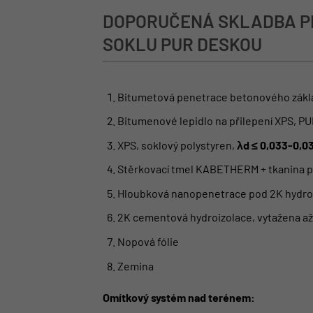
DOPORUČENÁ SKLADBA P
SOKLU PUR DESKOU
Bitumetová penetrace betonového zákl
Bitumenové lepidlo na přilepení XPS, P
XPS, soklový polystyren,
λd ≤ 0,033-0,
Stěrkovací tmel KABETHERM + tkanina pe
Hloubková nanopenetrace pod 2K hydroi
2K cementová hydroizolace, vytažena až
Nopová fólie
Zemina
Omítkový systém nad terénem: