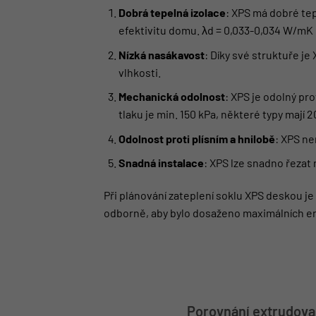
Dobrá tepelná izolace
: XPS má dobré tep
efektivitu domu. λd = 0,033-0,034 W/mK
Nízká nasákavost
: Díky své struktuře je
vlhkosti.
Mechanická odolnost
: XPS je odolný pro
tlaku je min. 150 kPa, některé typy mají 2
Odolnost proti plísním a hnilobě
: XPS ne
Snadná instalace
: XPS lze snadno řezat 
Při plánování zateplení soklu XPS deskou je
odborně, aby bylo dosaženo maximálních ene
Porovnání extrudova