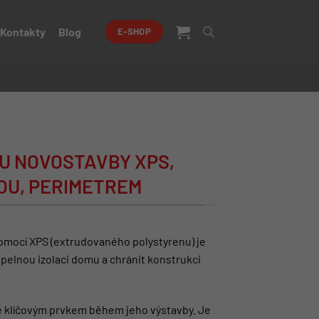
Kontakty
Blog
E-SHOP
U NOVOSTAVBY XPS,
OU, PERIMETREM
mocí XPS (extrudovaného polystyrenu) je
tepelnou izolaci domu a chránit konstrukci
e klíčovým prvkem během jeho výstavby. Je