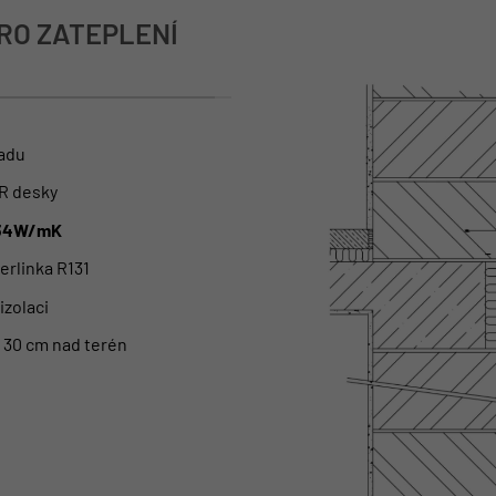
RO ZATEPLENÍ
adu
UR desky
034W/mK
rlinka R131
zolaci
 30 cm nad terén