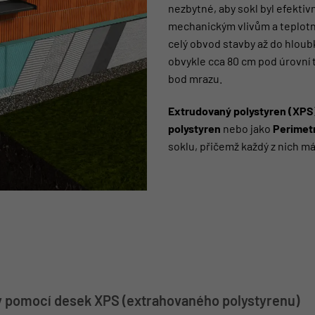
nezbytné, aby sokl byl efektiv
mechanickým vlivům a teplotn
celý obvod stavby až do hloubk
obvykle cca 80 cm pod úrovní 
bod mrazu.
Extrudovaný polystyren (XPS
polystyren
nebo jako
Perimet
soklu, přičemž každý z nich m
y pomocí desek XPS (extrahovaného polystyrenu)