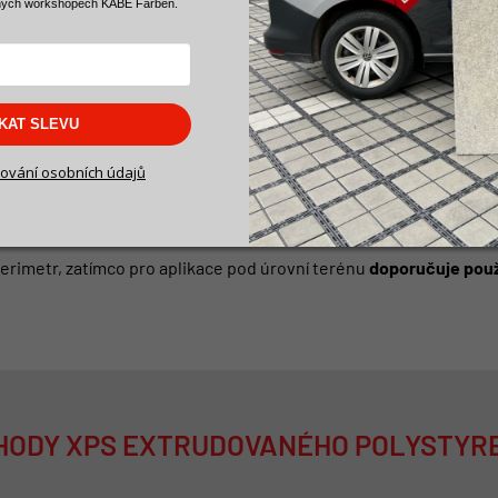
ných workshopech KABE Farben.
SKAT SLEVU
očívá v tom, že
XPS je odolný proti nasákavosti po celém svém 
ování osobních údajů
ost.
Perimetr, zatímco pro aplikace pod úrovní terénu
doporučuje použ
HODY XPS EXTRUDOVANÉHO POLYSTYR