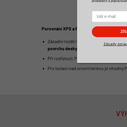
produktech a
připravova
Porovnání XPS a Perimetru:
ZÍ
Zásadní rozdíl mezi XPS a Perimetrem sp
Zásady zprac
povrchu desky
.
Při rozříznutí, Perimetr ztrácí tuto vlastn
Pro izolaci nad úrovní terénu je vhodný 
VÝ