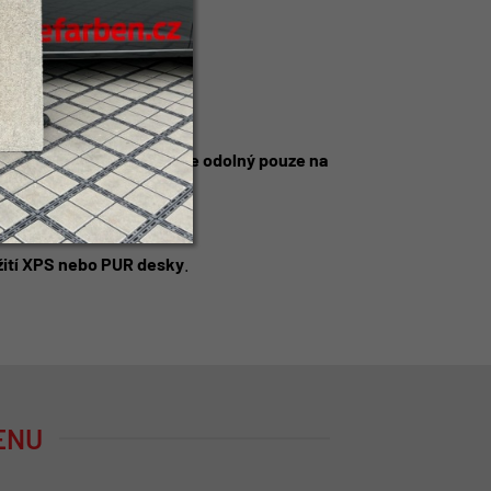
objemu
, zatímco
Perimetr je odolný pouze na
ití XPS nebo PUR desky
.
ENU