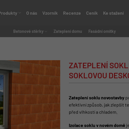
Produkty
O nás
Vzorník
Recenze
Ceník
Ke stažení
Betonové stěrky
Zateplení domu
Fasádní omítky
ZATEPLENÍ SOKL
SOKLOVOU DESK
Zateplení soklu novostavby
po
efektivní způsob, jak zlepšit 
před vlhkostí a chladem.
Izolace soklu v novém domě
j