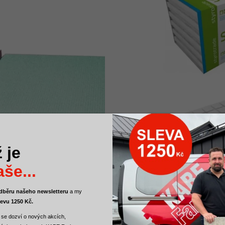
 je
še...
 odběru našeho newsletteru
a
my
levu 1250 Kč.
 se dozví o nových akcích,