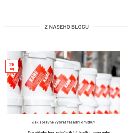
Z NAŠEHO BLOGU
25
Říj
Jak správně vybrat fasádní omítku?
Pro někoho jsou nejdůležitější kvalita, cena nebo