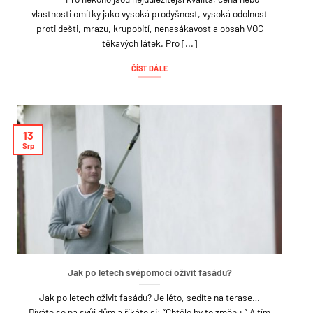
vlastnosti omítky jako vysoká prodyšnost, vysoká odolnost
proti dešti, mrazu, krupobití, nenasákavost a obsah VOC
těkavých látek. Pro [...]
ČÍST DÁLE
13
Srp
Jak po letech svépomocí oživit fasádu?
Jak po letech oživit fasádu? Je léto, sedíte na terase…
Díváte se na svůj dům a říkáte si: “Chtělo by to změnu.” A tím