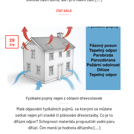
ČÍST DÁLE
29
Srp
Fyzikální pojmy nejen z oblasti dřevostaveb
Malé objasnění fyzikálních pojmů, se kterými se můžete
setkat nejen při stavbě či plánování dřevostavby. Co je to
difúzní odpor? Schopnost materiálu propouštět vodní páru
difúzí. Čím menší je hodnota difúzního [...]