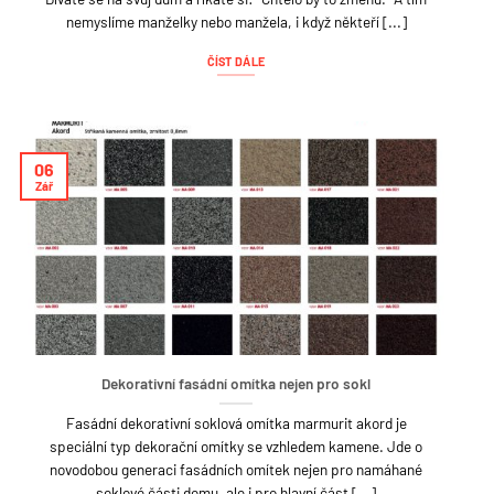
nemyslíme manželky nebo manžela, i když někteří [...]
ČÍST DÁLE
06
Zář
Dekorativní fasádní omítka nejen pro sokl
Fasádní dekorativní soklová omítka marmurit akord je
speciální typ dekorační omítky se vzhledem kamene. Jde o
novodobou generaci fasádních omítek nejen pro namáhané
soklové části domu, ale i pro hlavní část [...]