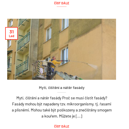
ČÍST DÁLE
31
Led
Mytí, čištění a nátěr fasády
Mytí, čištění a nátěr fasády Proč se musí čistit fasády?
Fasády mohou být napadeny tzv. mikroorganismy, tj. řasami
a plísněmi. Mohou také být poškozeny a znečištěny smogem
a kouřem. Můžete je [...]
ČÍST DÁLE