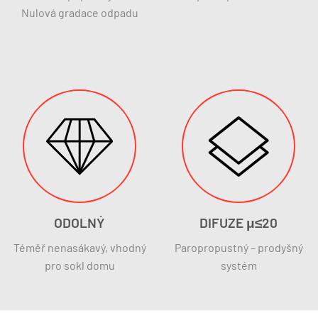
Nulová gradace odpadu
ODOLNÝ
DIFUZE μ≤20
Téměř nenasákavý, vhodný
Paropropustný – prodyšný
pro sokl domu
systém