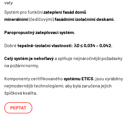
vaty
Systém pro funkční
zateplení fasád domů
minerálními
(čedičovými)
fasádními izolačními deskami.
Paropropustný
zateplovací systém
.
Dobré
tepelně-izolační vlastnosti: λD ≤ 0,034 – 0,042.
Celý systém je nehořlavý
a splňuje nejnáročnější požadavky
na požární normy.
Komponenty certifikovaného
systému ETICS
, jsou vyráběny
nejmodernější technologiemi, aby byla zaručena jejich
špičková kvalita.
POPTAT