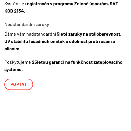
Systém je r
egistrován v programu Zelené úsporám, SVT
KÓD 2134.
Nadstandardní záruky
Dáme vám nadstandardní
5leté záruky na stálobarevnost,
UV stabilitu fasádních omítek a odolnost proti řasám a
plísním.
Poskytujeme
25letou garanci na funkčnost
zateplovacího
systému.
POPTAT