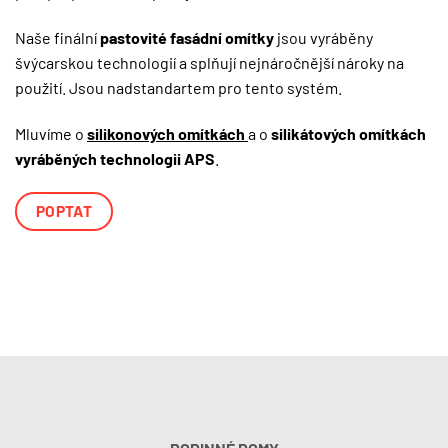
Naše finální
pastovité fasádní omítky
jsou vyráběny
švýcarskou technologií a splňují nejnáročnější nároky na
použití. Jsou nadstandartem pro tento systém.
Mluvíme o
silikonových omítkách
a o
silikátových omítkách
vyráběných technologii APS
.
POPTAT