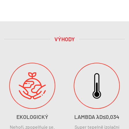
VÝHODY
EKOLOGICKÝ
LAMBDA λD≤0,034
Nehoří, zpopelňuje se.
Super tepelně izolační