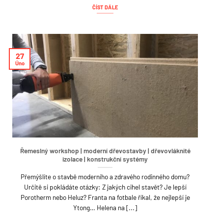
ČÍST DÁLE
27
Úno
Řemeslný workshop | moderní dřevostavby | dřevovláknité
izolace | konstrukční systémy
Přemýšlíte o stavbě moderního a zdravého rodinného domu?
Určitě si pokládáte otázky: Z jakých cihel stavět? Je lepší
Porotherm nebo Heluz? Franta na fotbale říkal, že nejlepší je
Ytong… Helena na [...]