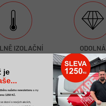
LNĚ IZOLAČNÍ
ODOLNÁ
ambda λD≤0,021
Vysoká pevnost v tlaku
ideální pro sokl 
 je
še...
 odběru našeho newsletteru
a
my
levu 1250 Kč.
 se dozví o nových akcích,