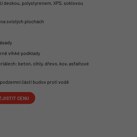
 PU deskou, polystyrenem, XPS, soklovou
i na svislých plochách
zásady
írně vlhké podklady
iálech: beton, cihly, dřevo, kov, asfaltové
 podzemní části budov proti vodě
ZJISTIT CENU