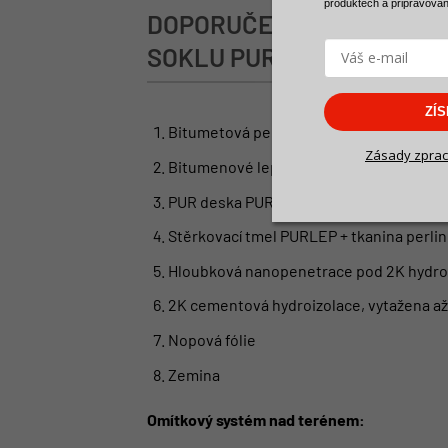
produktech a
připravova
DOPORUČENÁ SKLADBA P
SOKLU PUR DESKOU
ZÍ
Bitumetová penetrace betonového zákl
Zásady zprac
Bitumenové lepidlo na přilepení PUR de
PUR deska PUR THERM VD-F,
λd ≤ 0,02
Stěrkovací tmel PURLEP + tkanina perlin
Hloubková nanopenetrace pod 2K hydroi
2K cementová hydroizolace, vytažena až
Nopová fólie
Zemina
Omítkový systém nad terénem: