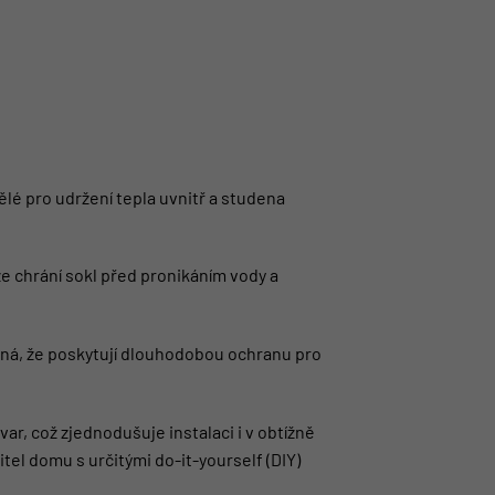
lé pro udržení tepla uvnitř a studena
 chrání sokl před pronikáním vody a
ená, že poskytují dlouhodobou ochranu pro
r, což zjednodušuje instalaci i v obtížně
tel domu s určitými do-it-yourself (DIY)