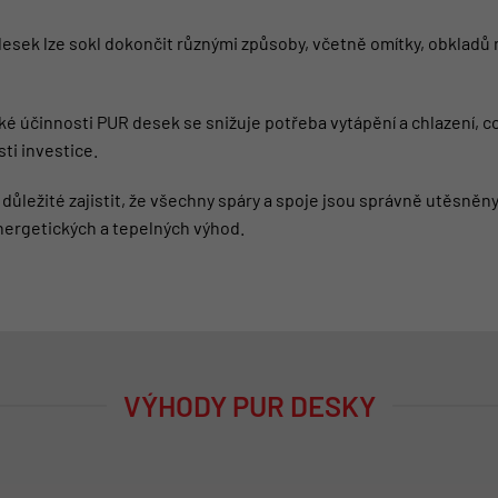
desek lze sokl dokončit různými způsoby, včetně omítky, obklad
ké účinnosti PUR desek se snižuje potřeba vytápění a chlazení,
ti investice.
 důležité zajistit, že všechny spáry a spoje jsou správně utěsněn
ergetických a tepelných výhod.
VÝHODY PUR DESKY