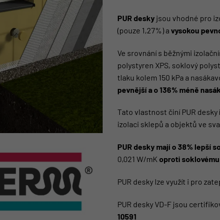
PUR desky
jsou vhodné pro iz
(pouze 1,27%) a
vysokou pevno
Ve srovnání s běžnými izolačn
polystyren XPS, soklový polys
tlaku kolem 150 kPa a nasáka
pevnější a o 136% méně nasá
Tato vlastnost činí PUR desky
izolaci sklepů a objektů ve sv
PUR desky mají o 38% lepší so
0,021 W/mK
oproti soklovému
PUR desky lze využít i pro zate
PUR desky VD-F jsou certifik
10591