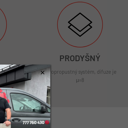
PRODYŠNÝ
 238 KPa,
Paropropustný systém, difuze je
domu
μ=8