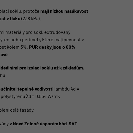
olaci soklu, protože
mají nízkou nasákavost
st v tlaku
(238 kPa).
ími materiály pro sokl, extrudovaný
tyren nebo perimetr, které mají pevnost v
vost kolem 3%.
PUR desky jsou o 60%
kavé
ideálními pro izolaci soklu až k základům
,
ahu
učinitel tepelné vodivost
i lambdu λd =
polystyrenu λd = 0,034 W/mK.
plení celé fasády.
ovány
v Nové Zelené úsporám kód SVT