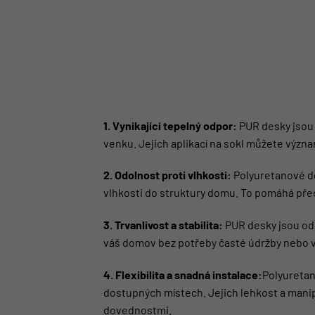
1. Vynikající tepelný odpor:
PUR desky jsou 
venku. Jejich aplikací na sokl můžete význa
2. Odolnost proti vlhkosti:
Polyuretanové de
vlhkosti do struktury domu. To pomáhá před
3. Trvanlivost a stabilita:
PUR desky jsou odo
váš domov bez potřeby časté údržby nebo 
4. Flexibilita a snadná instalace:
Polyuretan
dostupných místech. Jejich lehkost a manipu
dovednostmi.