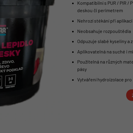
Kompatibilní s PUR / PIR /
deskou či perimetrem
Nehrozí stékání při aplikac
Neobsahuje rozpouštědla
Odpuzuje slabé kyseliny a 
Aplikovatelná na suché i m
Použitelná na různých mater
pásy
Vytváření hydroizolace pro