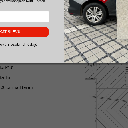
ných workshopech KABE Farben.
RO ZATEPLENÍ
SKAT SLEVU
adu
ování osobních údajů
sky
1W/mK
ka R131
zolaci
 30 cm nad terén