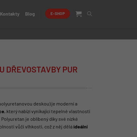
Kontakty
Blog
E-SHOP
LU DŘEVOSTAVBY PUR
polyuretanovou deskou) je moderní a
ce
, který nabízí vynikající tepelné vlastnosti
. Polyuretan je oblíbený díky své nízké
lnosti vůči vlhkosti, což z něj dělá
ideální