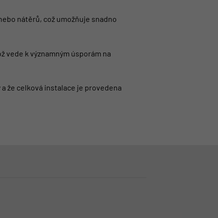
ů nebo nátěrů, což umožňuje snadno
 což vede k významným úsporám na
y a že celková instalace je provedena