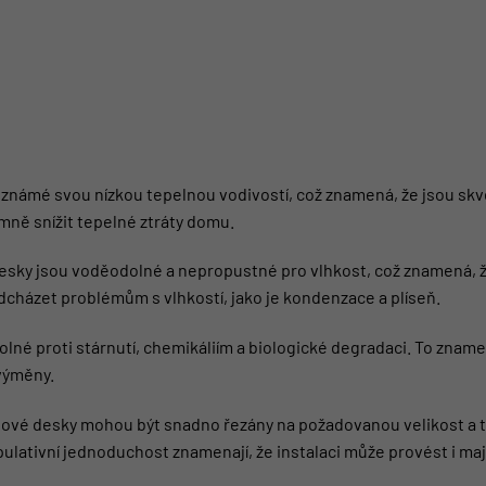
známé svou nízkou tepelnou vodivostí, což znamená, že jsou skvě
mně snížit tepelné ztráty domu.
sky jsou voděodolné a nepropustné pro vlhkost, což znamená, že
cházet problémům s vlhkostí, jako je kondenzace a plíseň.
lné proti stárnutí, chemikáliím a biologické degradaci. To znam
výměny.
ové desky mohou být snadno řezány na požadovanou velikost a tva
lativní jednoduchost znamenají, že instalaci může provést i maji