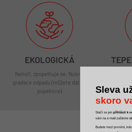
EKOLOGICKÁ
TEPE
Nehoří, zpopelňuje se. Nulová
l
gradace odpadu (můžete dát do
Sleva už
popelnice)
skoro va
Stačí se jen
přihlásit k
vám na e-mail zašleme
s
Budete mezi
prvními, kdo