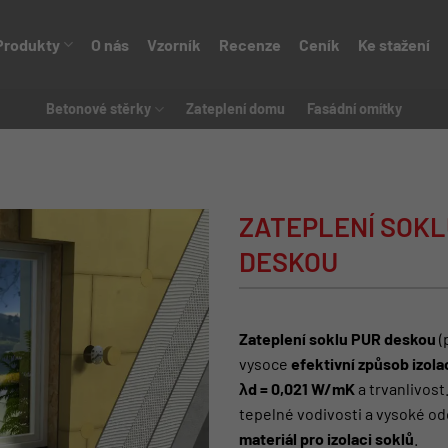
Produkty
O nás
Vzorník
Recenze
Ceník
Ke stažení
Betonové stěrky
Zateplení domu
Fasádní omítky
ZATEPLENÍ SOK
DESKOU
Zateplení soklu PUR deskou
(
vysoce
efektivní způsob izola
λd = 0,021 W/mK
a trvanlivost
tepelné vodivosti a vysoké odo
materiál pro izolaci soklů
.