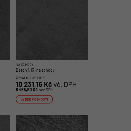
lze
vybrat
na
stránce
produktu
NA SCHODY
Beton 1.13 | na schody
Cena od 5-ti m2
10 231,16
Kč
vč. DPH
8 455,50
Kč
bez DPH
VÝBĚR MOŽNOSTÍ
Tento
produkt
má
více