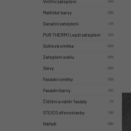
Vnitřní zateplení
(14)
Malířské barvy
(39)
Sanační zateplení
(17)
PUR THERM | Lepší zateplení
(21)
Soklová omítka
(20)
Zateplení soklu
(20)
Slevy
(30)
Fasádní omítky
(20)
Fasádní barvy
(12)
Čištění a nátěr fasády
(7)
STEICO dřevostavby
(19)
Nářadí
(36)