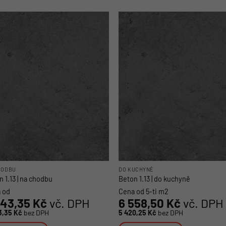
ukt
produkt
má
více
nt.
variant.
osti
Možnosti
lze
at
vybrat
na
nce
stránce
uktu
produktu
HODBU
DO KUCHYNĚ
 1.13 | na chodbu
Beton 1.13 | do kuchyně
 od
Cena od 5-ti m2
243,35
Kč
vč. DPH
6 558,50
Kč
vč. DPH
3,35
Kč
bez DPH
5 420,25
Kč
bez DPH