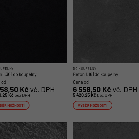
lze
at
vybrat
na
nce
stránce
uktu
produktu
OUPELNY
DO KOUPELNY
 1.30 | do koupelny
Beton 1.16 | do koupelny
 od
Cena od
558,50
Kč
vč. DPH
6 558,50
Kč
vč. DPH
0,25
Kč
bez DPH
5 420,25
Kč
bez DPH
BĚR MOŽNOSTÍ
VÝBĚR MOŽNOSTÍ
o
Tento
ukt
produkt
má
více