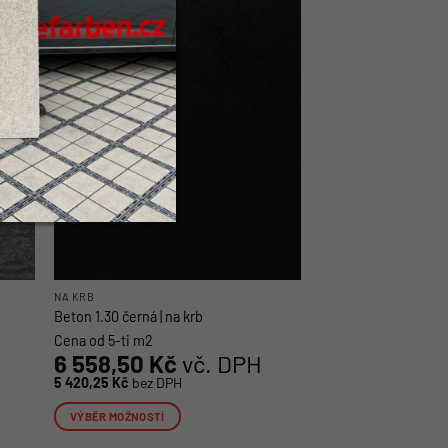
má
více
Nové
variant.
Možnosti
lze
vybrat
na
stránce
produktu
NA KRB
Beton 1.30 černá | na krb
Cena od 5-ti m2
6 558,50
Kč
vč. DPH
5 420,25
Kč
bez DPH
VÝBĚR MOŽNOSTÍ
Tento