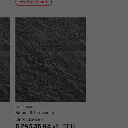
VÝBĚR MOŽNOSTÍ
Tento
produkt
má
více
variant.
Možnosti
lze
vybrat
na
stránce
produktu
NA CHODBU
Beton 1.15 | na chodbu
Cena od 5-ti m2
5 243,35
Kč
vč. DPH