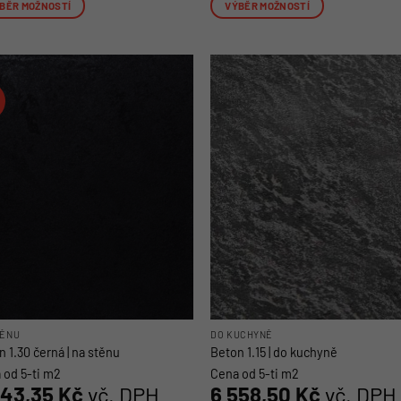
BĚR MOŽNOSTÍ
VÝBĚR MOŽNOSTÍ
o
Tento
ukt
produkt
má
více
nt.
variant.
osti
Možnosti
lze
at
vybrat
na
nce
stránce
uktu
produktu
TĚNU
DO KUCHYNĚ
 1.30 černá | na stěnu
Beton 1.15 | do kuchyně
 od 5-ti m2
Cena od 5-ti m2
243,35
Kč
vč. DPH
6 558,50
Kč
vč. DPH