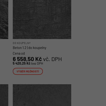
DO KOUPELNY
Beton 1.2 | do koupelny
Cena od
6 558,50
Kč
vč. DPH
5 420,25
Kč
bez DPH
VÝBĚR MOŽNOSTÍ
Tento
produkt
má
více
variant.
Možnosti