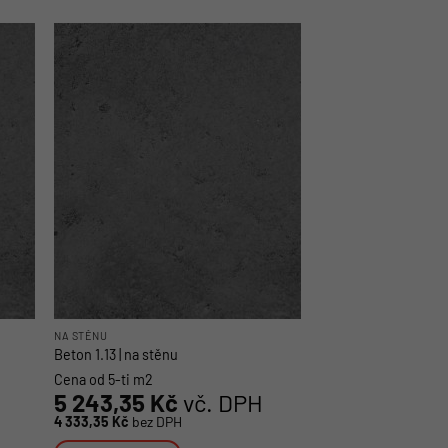
produkt
má
více
variant.
Možnosti
lze
vybrat
na
stránce
produktu
NA STĚNU
Beton 1.13 | na stěnu
Cena od 5-ti m2
5 243,35
Kč
vč. DPH
4 333,35
Kč
bez DPH