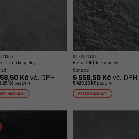
OUPELNY
DO KOUPELNY
 1.13 | do koupelny
Beton 1.15 | do koupelny
 od
Cena od
558,50
Kč
vč. DPH
6 558,50
Kč
vč. DPH
0,25
Kč
bez DPH
5 420,25
Kč
bez DPH
BĚR MOŽNOSTÍ
VÝBĚR MOŽNOSTÍ
o
Tento
ukt
produkt
má
více
nt.
variant.
osti
Možnosti