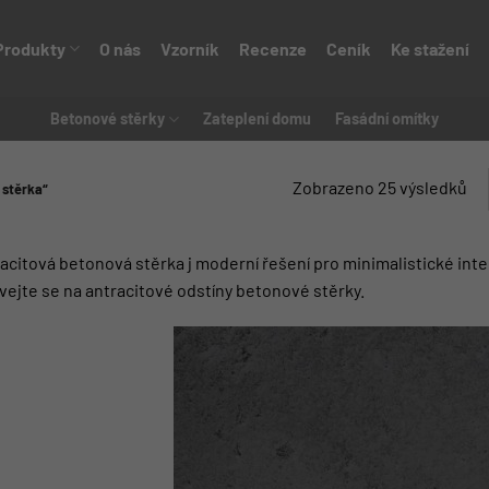
Produkty
O nás
Vzorník
Recenze
Ceník
Ke stažení
Betonové stěrky
Zateplení domu
Fasádní omítky
Zobrazeno 25 výsledků
 stěrka“
acitová betonová stěrka j moderní řešení pro minimalistické inter
vejte se na antracitové odstíny betonové stěrky.