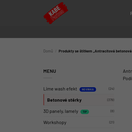
Přeskočit
na
obsah
Domů
/
Produkty se štítkem „Antracitová betonová
MENU
Antr
Podí
Lime wash efekt
(24)
Betonové stěrky
(379)
3D panely, lamely
(8)
Workshopy
(21)