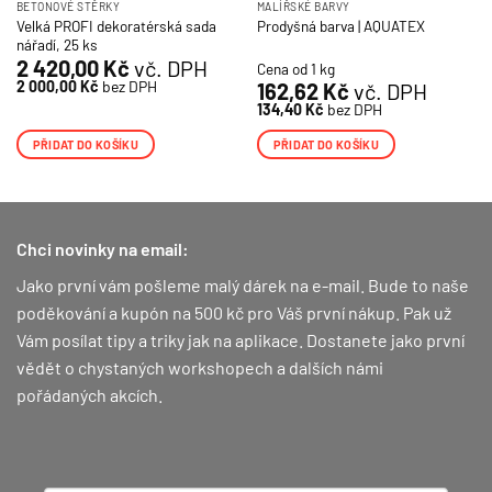
BETONOVÉ STĚRKY
MALÍŘSKÉ BARVY
Velká PROFI dekoratérská sada
Prodyšná barva | AQUATEX
nářadí, 25 ks
2 420,00
Kč
vč. DPH
Cena od 1 kg
2 000,00
Kč
bez DPH
162,62
Kč
vč. DPH
134,40
Kč
bez DPH
PŘIDAT DO KOŠÍKU
PŘIDAT DO KOŠÍKU
Chci novinky na email:
Jako první vám pošleme malý dárek na e-mail. Bude to naše
poděkování a kupón na 500 kč pro Váš první nákup.
Pak už
Vám posílat tipy a triky jak na aplikace. Dostanete jako první
vědět o chystaných workshopech a dalších námi
pořádaných akcích.