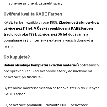
správně připravit, zatmelit spáry
Ověřená kvalita KABE Farben
KABE Farben vzniklo v roce 1908.
Zkušenosti a know-how
už více než 111 let
.
V České republice má KABE Farben
tradici od roku 1991
, už
více, než 35 let
dodáváme a
pomáháme řešit interiéry a exteriéry vašich domovů a
firem.
Co kupujete?
Balení obsahuje kompletní skladbu materiálů
potřebných
pro správnou aplikaci betonové stěrky do kuchyně od
penetrace po finální lak.
Systémově navržená skladba betonové stěrky do kuchyně
KABE Farben
penetrace podkladu – Novalith MODE penetrace