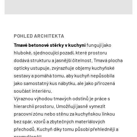
POHLED ARCHITEKTA
Tmavé betonové stěrky v kuchyni
fungují jako
hluboké, sjednocující pozadí, které prostoru
dodává strukturu a jasnější čitelnost. Tmavá plocha
opticky ustupuje, zvýrazňuje objemy kuchyňské
sestavy a pomáhá tomu, aby kuchyň nepůsobila
jako samostatný kus nábytku, ale jako přirozená
součást interiéru.
Výraznou výhodou tmavých odstínů je práce s
hierarchií prostoru. Umožňují jasně vymezit
pracovní zónu nebo stěnu za kuchyňskou linkou
bez spár, vzorů a zbytečných materiálových
přechodů. Kuchyň díky tomu působí přehledněji a
promyšleněji.