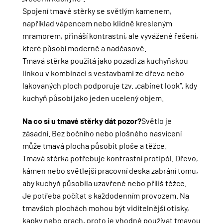
Spojení tmavé stěrky se světlým kamenem,
například vápencem nebo klidně kresleným
mramorem, přináší kontrastní, ale vyvážené řešení,
které působí moderně a nadčasově.
Tmavá stěrka použitá jako pozadí za kuchyňskou
linkou v kombinaci s vestavbami ze dřeva nebo
lakovaných ploch podporuje tzv. „cabinet look“, kdy
kuchyň působí jako jeden ucelený objem.
Na co si u tmavé stěrky dát pozor?
Světlo je
zásadní. Bez bočního nebo plošného nasvícení
může tmavá plocha působit ploše a těžce.
Tmavá stěrka potřebuje kontrastní protipól. Dřevo,
kámen nebo světlejší pracovní deska zabrání tomu,
aby kuchyň působila uzavřeně nebo příliš těžce.
Je potřeba počítat s každodenním provozem. Na
tmavších plochách mohou být viditelnější otisky,
kapky nebo prach, proto je vhodné používat tmavou