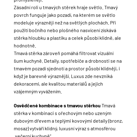
Zásadní roli u tmavých stěrek hraje světlo. Tmavý
povrch funguje jako pozadí, na kterém se světlo
modeluje výrazněji než na světlých plochách. Při
použití bočního nebo plošného nasvícení získává
stěrka hloubku a plastiku a celek působí klidně, ale
hodnotně.
Tmavá stěrka zároveň pomáhá filtrovat vizuální
šum kuchyně. Detaily, spotřebiče a drobnosti se na
tmavém pozadí sjednotí a prostor působí klidněji, i
když je barevně výraznější. Luxus zde nevzniká
dekoracemi, ale kvalitou materiálů a jejich
vzájemným vyvážením.
Osvědčené kombinace s tmavou stěrkou
Tmavá
stěrka v kombinaci s ořechovým nebo uzeným
dubovým dřevem a teplými kovovými detaily (bronz,
mosaz) vytváří klidný, luxusní výraz s atmosférou
„večerní kuchyně“.