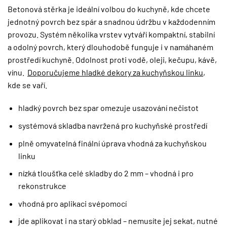
Betonová stěrka je ideální volbou do kuchyně, kde chcete
jednotný povrch bez spár a snadnou údržbu v každodenním
provozu. Systém několika vrstev vytváří kompaktní, stabilní
a odolný povrch, který dlouhodobě funguje i v namáhaném
prostředí kuchyně. Odolnost proti vodě, oleji, kečupu, kávě,
vínu.
Doporučujeme hladké dekory za kuchyňskou linku
,
kde se vaří.
hladký povrch bez spar omezuje usazování nečistot
systémová skladba navržená pro kuchyňské prostředí
plně omyvatelná finální úprava vhodná za kuchyňskou
linku
nízká tloušťka celé skladby do 2 mm – vhodná i pro
rekonstrukce
vhodná pro aplikaci svépomocí
jde aplikovat i na starý obklad – nemusíte jej sekat, nutné