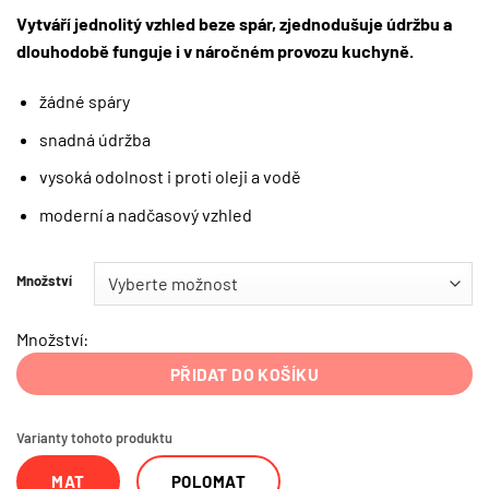
Vytváří jednolitý vzhled beze spár, zjednodušuje údržbu a
dlouhodobě funguje i v náročném provozu kuchyně.
žádné spáry
snadná údržba
vysoká odolnost i proti oleji a vodě
moderní a nadčasový vzhled
Množství
Množství:
PŘIDAT DO KOŠÍKU
Varianty tohoto produktu
MAT
POLOMAT