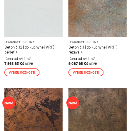
DESIGNOVÉ ODSTÍNY
DESIGNOVÉ ODSTÍNY
Beton 3.12 | do kuchyně | ART(
Beton 3.1 | do kuchyně | ART (
perleť )
rezavá )
Cena od 5-ti m2
Cena od 5-ti m2
7 868,63
Kč
9 087,95
Kč
s DPH
s DPH
VÝBĚR MOŽNOSTÍ
VÝBĚR MOŽNOSTÍ
Tento
Tento
produkt
produkt
má
má
více
více
Nové
Nové
variant.
variant.
Možnosti
Možnosti
lze
lze
vybrat
vybrat
na
na