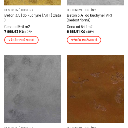
DESIGNOVÉ ODSTÍNY
DESIGNOVÉ ODSTÍNY
Beton 3.5 | do kuchyně | ART ( zlatá
Beton 3.4 | do kuchyně | ART
)
(šedostříbrná)
Cena od 5-ti m2
Cena od 5-ti m2
7 868,63
Kč
8 681,51
Kč
s DPH
s DPH
VÝBĚR MOŽNOSTÍ
VÝBĚR MOŽNOSTÍ
Tento
Tento
produkt
produkt
má
má
více
více
variant.
variant.
Možnosti
Možnosti
lze
lze
vybrat
vybrat
na
na
stránce
stránce
produktu
produktu
DESIGNOVÉ ODSTÍNY
DESIGNOVÉ ODSTÍNY