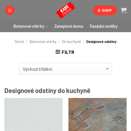
Přeskočit
E-SHOP
na
obsah
Betonové stěrky
Zateplení domu
Fasádní omítky
Domů
/
Betonové stěrky
/
Do kuchyně
/
Designové odstíny
FILTR
Designové odstíny do kuchyně