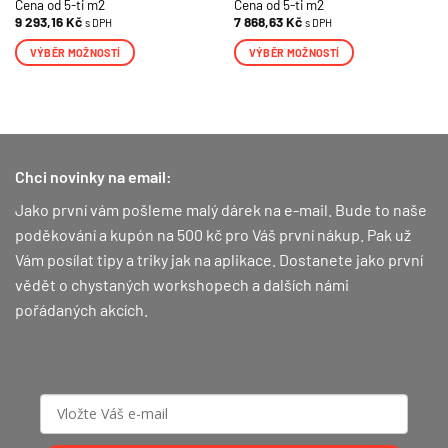
Cena od 5-ti m2
Cena od 5-ti m2
9 293,16
Kč
7 868,63
Kč
s DPH
s DPH
VÝBĚR MOŽNOSTÍ
VÝBĚR MOŽNOSTÍ
Tento
Tento
produkt
produkt
má
má
více
více
variant.
variant.
Chci novinky na email:
Možnosti
Možnosti
lze
lze
Jako první vám pošleme malý dárek na e-mail. Bude to naše
vybrat
vybrat
poděkování a kupón na 500 kč pro Váš první nákup.
Pak už
na
na
Vám posílat tipy a triky jak na aplikace. Dostanete jako první
stránce
stránce
vědět o chystaných workshopech a dalších námi
produktu
produktu
pořádaných akcích.