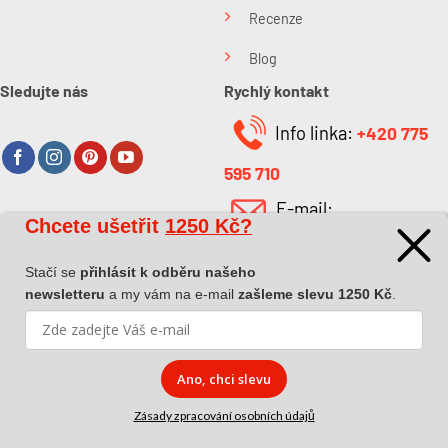
Recenze
Blog
Sledujte nás
Rychlý kontakt
Info linka:
+420 775
595 710
E-mail:
Chcete ušetřit
1250 Kč?
O společnosti
info@kabefarben.cz
O nás
Stačí se
přihlásit k odběru našeho
newsletteru
a my vám na e-mail
zašleme slevu 1250 Kč
.
Kontakt
Ano, chci slevu
Zásady zpracování osobních údajů