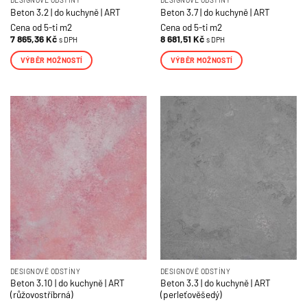
Beton 3.2 | do kuchyně | ART
Beton 3.7 | do kuchyně | ART
Cena od 5-ti m2
Cena od 5-ti m2
7 865,36
Kč
8 681,51
Kč
s DPH
s DPH
VÝBĚR MOŽNOSTÍ
VÝBĚR MOŽNOSTÍ
Tento
Tento
produkt
produkt
má
má
více
více
variant.
variant.
Možnosti
Možnosti
lze
lze
vybrat
vybrat
na
na
stránce
stránce
produktu
produktu
DESIGNOVÉ ODSTÍNY
DESIGNOVÉ ODSTÍNY
Beton 3.10 | do kuchyně | ART
Beton 3.3 | do kuchyně | ART
(růžovostříbrná)
(perleťověšedý)