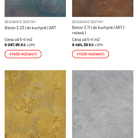
DESIGNOVÉ ODSTÍNY
DESIGNOVÉ ODSTÍNY
Beton 3.11 | do kuchyně | ART (
Beton 3.23 | do kuchyně | ART
rezavá )
Cena od 5-ti m2
Cena od 5-ti m2
9 087,95
Kč
9 494,39
Kč
s DPH
s DPH
VÝBĚR MOŽNOSTÍ
VÝBĚR MOŽNOSTÍ
Tento
Tento
produkt
produkt
má
má
více
více
variant.
variant.
Možnosti
Možnosti
lze
lze
vybrat
vybrat
na
na
stránce
stránce
produktu
produktu