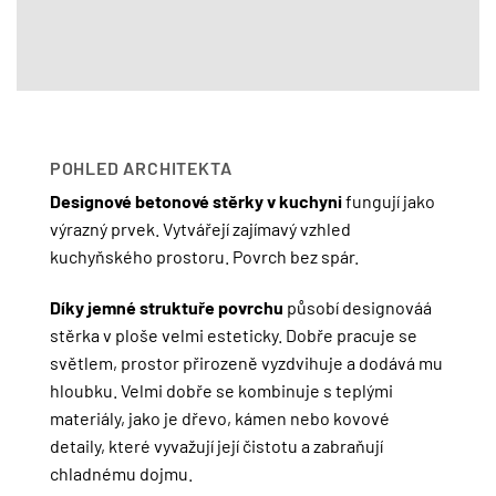
POHLED ARCHITEKTA
Designové betonové stěrky v kuchyni
fungují jako
výrazný prvek. Vytvářejí zajímavý vzhled
kuchyňského prostoru. Povrch bez spár.
Díky jemné struktuře povrchu
působí designováá
stěrka v ploše velmi esteticky. Dobře pracuje se
světlem, prostor přirozeně vyzdvihuje a dodává mu
hloubku. Velmi dobře se kombinuje s teplými
materiály, jako je dřevo, kámen nebo kovové
detaily, které vyvažují její čistotu a zabraňují
chladnému dojmu.