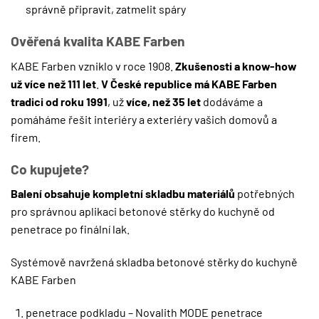
správně připravit, zatmelit spáry
Ověřená kvalita KABE Farben
KABE Farben vzniklo v roce 1908.
Zkušenosti a know-how
už více než 111 let
.
V České republice má KABE Farben
tradici od roku 1991
, už
více, než 35 let
dodáváme a
pomáháme řešit interiéry a exteriéry vašich domovů a
firem.
Co kupujete?
Balení obsahuje kompletní skladbu materiálů
potřebných
pro správnou aplikaci betonové stěrky do kuchyně od
penetrace po finální lak.
Systémově navržená skladba betonové stěrky do kuchyně
KABE Farben
penetrace podkladu – Novalith MODE penetrace