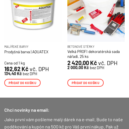
MALÍŘSKÉ BARVY
BETONOVÉ STĚRKY
Velká PROFI dekoratérská sada
Prodyšná barva | AQUATEX
nářadí, 25 ks
2 420,00
Kč
vč. DPH
Cena od 1 kg
2 000,00
Kč
bez DPH
162,62
Kč
vč. DPH
134,40
Kč
bez DPH
PŘIDAT DO KOŠÍKU
PŘIDAT DO KOŠÍKU
Chci novinky na email:
Jako první vám pošleme malý dárek na e-mail. Bude to naše
poděkování a kupón na 500 kč pro Váš první nákup.
Pak už