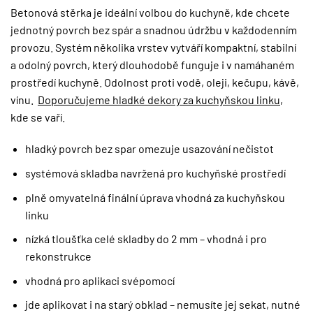
Betonová stěrka je ideální volbou do kuchyně, kde chcete
jednotný povrch bez spár a snadnou údržbu v každodenním
provozu. Systém několika vrstev vytváří kompaktní, stabilní
a odolný povrch, který dlouhodobě funguje i v namáhaném
prostředí kuchyně. Odolnost proti vodě, oleji, kečupu, kávě,
vínu.
Doporučujeme hladké dekory za kuchyňskou linku
,
kde se vaří.
hladký povrch bez spar omezuje usazování nečistot
systémová skladba navržená pro kuchyňské prostředí
plně omyvatelná finální úprava vhodná za kuchyňskou
linku
nízká tloušťka celé skladby do 2 mm – vhodná i pro
rekonstrukce
vhodná pro aplikaci svépomocí
jde aplikovat i na starý obklad – nemusíte jej sekat, nutné