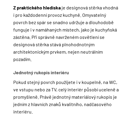
Z praktického hlediska
je designová stěrka vhodná
i pro každodenní provoz kuchyně. Omyvatelný
povrch bez spár se snadno udržuje a dlouhodobě
funguje i v namáhaných místech, jako je kuchyňská
zástěna. Při správně navrženém osvětlení se
designová stěrka stává plnohodnotným
architektonickým prvkem, nejen neutrálním
pozadím.
Jednotný rukopis interiéru
Pokud stejný povrch použijete i v koupelně, na WC,
ve vstupu nebo za TV, celý interiér působí uceleně a
promyšleně. Právě jednotný materiálový rukopis je
jedním z hlavních znaků kvalitního, nadčasového
interiéru.