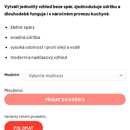
Vytváří jednolitý vzhled beze spár, zjednodušuje údržbu a
dlouhodobě funguje i v náročném provozu kuchyně.
žádné spáry
snadná údržba
vysoká odolnost i proti oleji a vodě
moderní a nadčasový vzhled
Množství
Množství:
PŘIDAT DO KOŠÍKU
Varianty tohoto produktu
POLOMAT