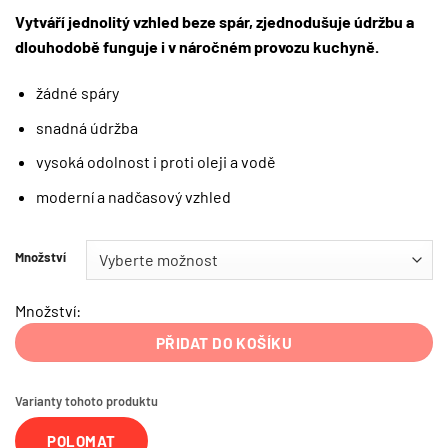
Vytváří jednolitý vzhled beze spár, zjednodušuje údržbu a
dlouhodobě funguje i v náročném provozu kuchyně.
žádné spáry
snadná údržba
vysoká odolnost i proti oleji a vodě
moderní a nadčasový vzhled
Množství
Množství:
PŘIDAT DO KOŠÍKU
Varianty tohoto produktu
POLOMAT