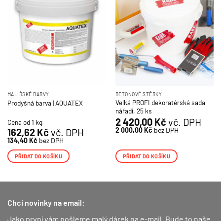
MALÍŘSKÉ BARVY
BETONOVÉ STĚRKY
Velká PROFI dekoratérská sada
Prodyšná barva | AQUATEX
nářadí, 25 ks
2 420,00
Kč
vč. DPH
Cena od 1 kg
2 000,00
Kč
bez DPH
162,62
Kč
vč. DPH
134,40
Kč
bez DPH
PŘIDAT DO KOŠÍKU
PŘIDAT DO KOŠÍKU
Chci novinky na email:
Jako první vám pošleme malý dárek na e-mail. Bude to naše