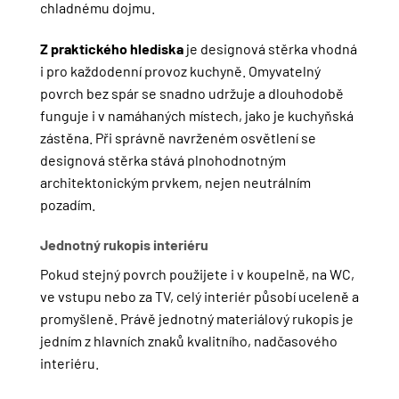
chladnému dojmu.
Z praktického hlediska
je designová stěrka vhodná
i pro každodenní provoz kuchyně. Omyvatelný
povrch bez spár se snadno udržuje a dlouhodobě
funguje i v namáhaných místech, jako je kuchyňská
zástěna. Při správně navrženém osvětlení se
designová stěrka stává plnohodnotným
architektonickým prvkem, nejen neutrálním
pozadím.
Jednotný rukopis interiéru
Pokud stejný povrch použijete i v koupelně, na WC,
ve vstupu nebo za TV, celý interiér působí uceleně a
promyšleně. Právě jednotný materiálový rukopis je
jedním z hlavních znaků kvalitního, nadčasového
interiéru.