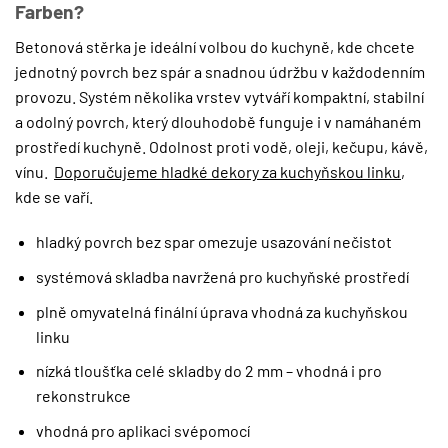
Farben?
Betonová stěrka je ideální volbou do kuchyně, kde chcete
jednotný povrch bez spár a snadnou údržbu v každodenním
provozu. Systém několika vrstev vytváří kompaktní, stabilní
a odolný povrch, který dlouhodobě funguje i v namáhaném
prostředí kuchyně. Odolnost proti vodě, oleji, kečupu, kávě,
vínu.
Doporučujeme hladké dekory za kuchyňskou linku
,
kde se vaří.
hladký povrch bez spar omezuje usazování nečistot
systémová skladba navržená pro kuchyňské prostředí
plně omyvatelná finální úprava vhodná za kuchyňskou
linku
nízká tloušťka celé skladby do 2 mm – vhodná i pro
rekonstrukce
vhodná pro aplikaci svépomocí